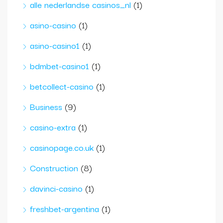
alle nederlandse casinos_nl
(1)
asino-casino
(1)
asino-casino1
(1)
bdmbet-casino1
(1)
betcollect-casino
(1)
Business
(9)
casino-extra
(1)
casinopage.co.uk
(1)
Construction
(8)
davinci-casino
(1)
freshbet-argentina
(1)