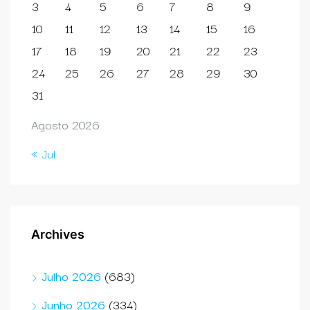
3
4
5
6
7
8
9
10
11
12
13
14
15
16
17
18
19
20
21
22
23
24
25
26
27
28
29
30
31
Agosto 2026
« Jul
Archives
Julho 2026
(683)
Junho 2026
(334)