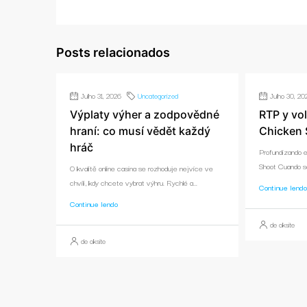
Posts relacionados
Julho 31, 2026
Uncategorized
Julho 30, 20
Výplaty výher a zodpovědné
RTP y vol
hraní: co musí vědět každý
Chicken 
hráč
Profundizando e
Shoot Cuando se 
O kvalitě online casina se rozhoduje nejvíce ve
chvíli, kdy chcete vybrat výhru. Rychlé a...
Continue lendo
Continue lendo
de oksite
de oksite