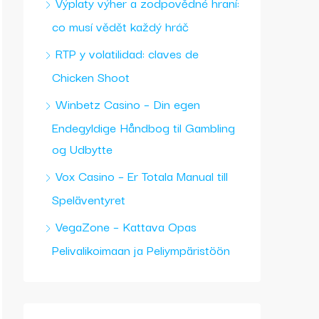
Výplaty výher a zodpovědné hraní:
co musí vědět každý hráč
RTP y volatilidad: claves de
Chicken Shoot
Winbetz Casino – Din egen
Endegyldige Håndbog til Gambling
og Udbytte
Vox Casino – Er Totala Manual till
Speläventyret
VegaZone – Kattava Opas
Pelivalikoimaan ja Peliympäristöön