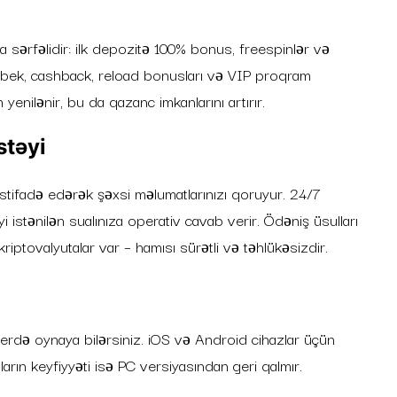
 sərfəlidir: ilk depozitə 100% bonus, freespinlər və
əşbek, cashback, reload bonusları və VIP proqram
 yenilənir, bu da qazanc imkanlarını artırır.
stəyi
stifadə edərək şəxsi məlumatlarınızı qoruyur. 24/7
i istənilən sualınıza operativ cavab verir. Ödəniş üsulları
kriptovalyutalar var – hamısı sürətli və təhlükəsizdir.
n yerdə oynaya bilərsiniz. iOS və Android cihazlar üçün
nların keyfiyyəti isə PC versiyasından geri qalmır.