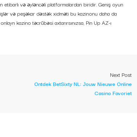
tibarlı və əyləncəli platformalardan biridir. Geniş oyun
nişlər və peşəkar dəstək xidməti bu kazinonu daha da
 onlayn kazino təcrübəsi axtarırsınızsa, Pin Up AZ-ı
Next Post
Ontdek BetSixty NL: Jouw Nieuwe Online
Casino Favoriet