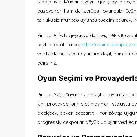
təsdiqləyib. Müasir dizaynı, geniş oyun seçim
başlayanlar, həm də təcrübəli oyunçular üçün
təhlükəsiz mühitdə əyləncə təqdim edərək, hər 
Pin Up AZ-da qeydiyyatdan keçmək və oyunla
saytına daxil olaraq,
http://casino-pinup-az.c
vasitəsilə siz təkcə oyunlara deyil, həm də e
edirsiniz.
Oyun Seçimi və Provayderl
Pin Up AZ, dünyanın ən məşhur oyun tərtibatçı
kimi provayderlərin slot maşınları, stolüstü o
blackjack, poker, baccarat – hər zövqə uyğun v
progressiv cekpotlar böyük uduşlar vəd edir