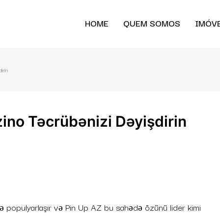
HOME
QUEM SOMOS
IMÓV
irin
ino Təcrübənizi Dəyişdirin
 populyarlaşır və Pin Up AZ bu sahədə özünü lider kimi