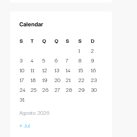
Calendar
S
T
Q
Q
S
S
D
1
2
3
4
5
6
7
8
9
10
11
12
13
14
15
16
17
18
19
20
21
22
23
24
25
26
27
28
29
30
31
Agosto 2026
« Jul