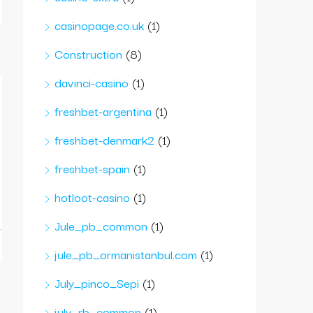
casinopage.co.uk
(1)
Construction
(8)
davinci-casino
(1)
freshbet-argentina
(1)
freshbet-denmark2
(1)
freshbet-spain
(1)
hotloot-casino
(1)
Jule_pb_common
(1)
jule_pb_ormanistanbul.com
(1)
July_pinco_Sepi
(1)
july_rb_common
(1)