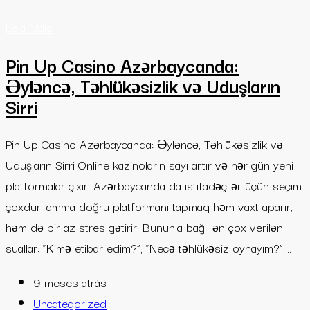
Leia Mais
Pin Up Casino Azərbaycanda:
Əyləncə, Təhlükəsizlik və Uduşların
Sirri
Pin Up Casino Azərbaycanda: Əyləncə, Təhlükəsizlik və
Uduşların Sirri Online kazinoların sayı artır və hər gün yeni
platformalar çıxır. Azərbaycanda da istifadəçilər üçün seçim
çoxdur, amma doğru platformanı tapmaq həm vaxt aparır,
həm də bir az stres gətirir. Bununla bağlı ən çox verilən
suallar: “Kimə etibar edim?”, “Necə təhlükəsiz oynayım?”,...
9 meses atrás
Uncategorized