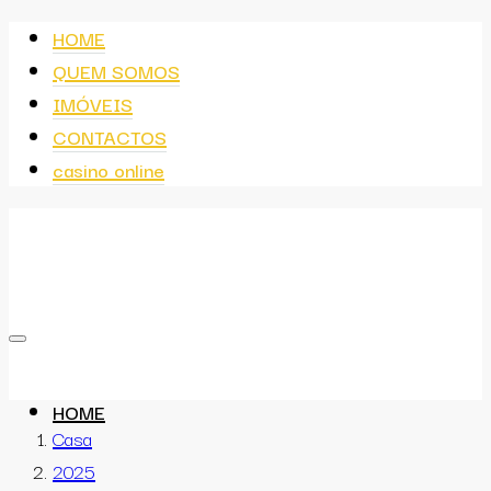
HOME
QUEM SOMOS
IMÓVEIS
CONTACTOS
casino online
HOME
Casa
2025