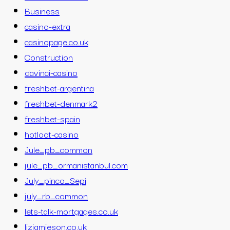
Business
casino-extra
casinopage.co.uk
Construction
davinci-casino
freshbet-argentina
freshbet-denmark2
freshbet-spain
hotloot-casino
Jule_pb_common
jule_pb_ormanistanbul.com
July_pinco_Sepi
july_rb_common
lets-talk-mortgages.co.uk
lizjamieson.co.uk