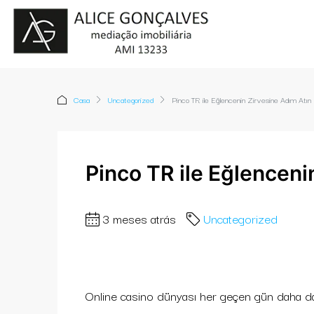
Casa
Uncategorized
Pinco TR ile Eğlencenin Zirvesine Adım Atın
Pinco TR ile Eğlenceni
3 meses atrás
Uncategorized
Online casino dünyası her geçen gün daha da 