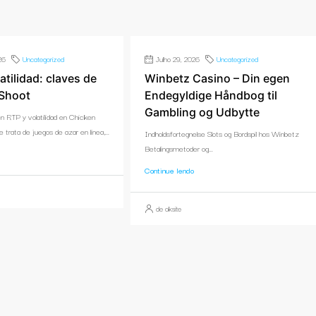
26
Uncategorized
Julho 29, 2026
Uncategorized
atilidad: claves de
Winbetz Casino – Din egen
Shoot
Endegyldige Håndbog til
Gambling og Udbytte
n RTP y volatilidad en Chicken
trata de juegos de azar en línea,...
Indholdsfortegnelse Slots og Bordspil hos Winbetz
Betalingsmetoder og...
Continue lendo
de oksite