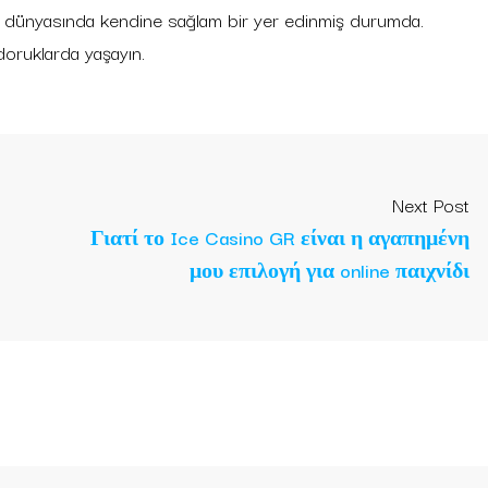
no dünyasında kendine sağlam bir yer edinmiş durumda.
 doruklarda yaşayın.
Next Post
Γιατί το Ice Casino GR είναι η αγαπημένη
μου επιλογή για online παιχνίδι