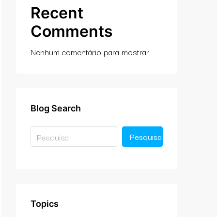
Recent
Comments
Nenhum comentário para mostrar.
Blog Search
Pesquisa
Topics