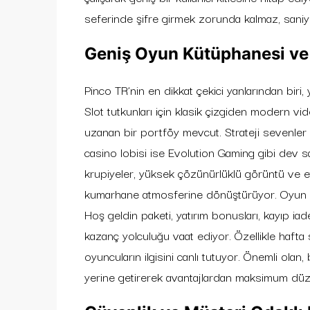
seferinde şifre girmek zorunda kalmaz, saniyele
Geniş Oyun Kütüphanesi ve 
Pinco TR’nin en dikkat çekici yanlarından biri,
Slot tutkunları için klasik çizgiden modern vi
uzanan bir portföy mevcut. Strateji sevenler i
casino lobisi ise Evolution Gaming gibi dev sağl
krupiyeler, yüksek çözünürlüklü görüntü ve et
kumarhane atmosferine dönüştürüyor. Oyun çeşi
Hoş geldin paketi, yatırım bonusları, kayıp ia
kazanç yolculuğu vaat ediyor. Özellikle hafta 
oyuncuların ilgisini canlı tutuyor. Önemli olan
yerine getirerek avantajlardan maksimum dü