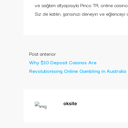
ve sağlam altyapısıyla Pinco TR, online casi
Siz de katılın, şansınızı deneyin ve eğlenceyi
Post anterior
Why $10 Deposit Casinos Are
Revolutionising Online Gambling in Australia
oksite