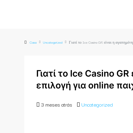
Casa
Uncategorized
Γιατί το Ice Casino GR είναι η αγαπημένη 
Γιατί το Ice Casino G
επιλογή για online παι
3 meses atrás
Uncategorized