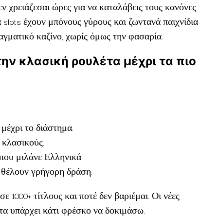
εν χρειάζεσαι ώρες για να καταλάβεις τους κανόνες
 slots έχουν μπόνους γύρους και ζωντανά παιχνίδια
ραγματικό καζίνο, χωρίς όμως την φασαρία.
ην κλασική ρουλέτα μέχρι τα πιο
 μέχρι το διάστημα.
ς κλασικούς.
 που μιλάνε Ελληνικά.
ς θέλουν γρήγορη δράση.
1000+ τίτλους και ποτέ δεν βαριέμαι. Οι νέες
τα υπάρχει κάτι φρέσκο να δοκιμάσω.