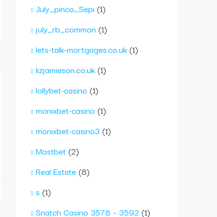
July_pinco_Sepi
(1)
july_rb_common
(1)
lets-talk-mortgages.co.uk
(1)
lizjamieson.co.uk
(1)
lollybet-casino
(1)
monixbet-casino
(1)
monixbet-casino3
(1)
Mostbet
(2)
Real Estate
(8)
s
(1)
Snatch Casino 3578 – 3592
(1)