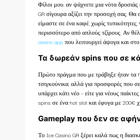
Φίλοι μου, αν ψάχνετε μια νότα δροσιάς 
GR σίγουρα αξίζει την προσοχή σας. Θα
είμαστε σε ένα καφέ, χωρίς τυπικότητες, γ
περισσότερο από απλούς τζίρους. Αν θέλ
casino app
που λειτουργεί άψογα και στο 
Τα δωρεάν spins που σε κ
Πρώτο πράγμα που με τράβηξε ήταν τα fr
τσιγκούνικα, αλλά για προσφορές που σ
υπάρχει κάτι νέο – είτε για νέους παίκτ
spins σε ένα hot slot και έφυγα με 200€
Gameplay που δεν σε αφήν
Το Ice Casino GR ξέρει καλά πως η διασκέ