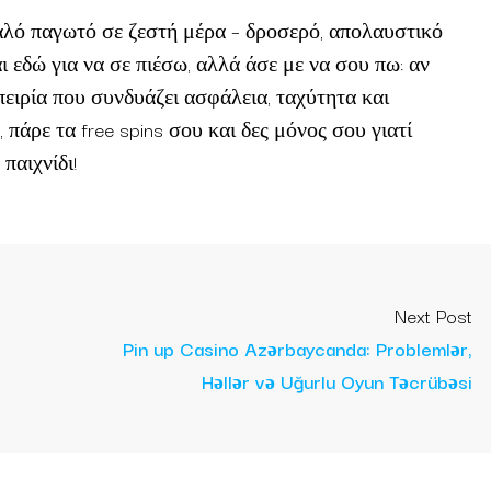
 καλό παγωτό σε ζεστή μέρα – δροσερό, απολαυστικό
αι εδώ για να σε πιέσω, αλλά άσε με να σου πω: αν
μπειρία που συνδυάζει ασφάλεια, ταχύτητα και
 πάρε τα free spins σου και δες μόνος σου γιατί
παιχνίδι!
Next Post
Pin up Casino Azərbaycanda: Problemlər,
Həllər və Uğurlu Oyun Təcrübəsi