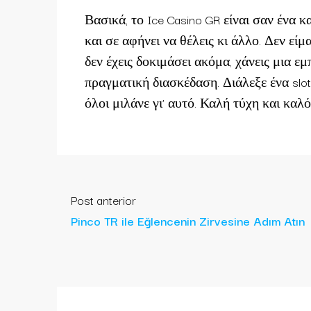
Βασικά, το Ice Casino GR είναι σαν ένα
και σε αφήνει να θέλεις κι άλλο. Δεν είμ
δεν έχεις δοκιμάσει ακόμα, χάνεις μια ε
πραγματική διασκέδαση. Διάλεξε ένα slot,
όλοι μιλάνε γι’ αυτό. Καλή τύχη και καλό 
Post anterior
Pinco TR ile Eğlencenin Zirvesine Adım Atın