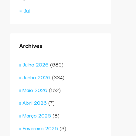
« Jul
Archives
Julho 2026
(683)
Junho 2026
(334)
Maio 2026
(162)
Abril 2026
(7)
Março 2026
(8)
Fevereiro 2026
(3)