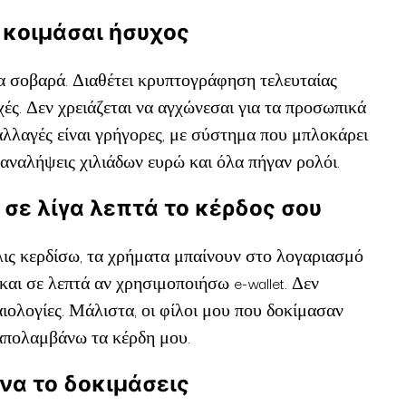
 κοιμάσαι ήσυχος
στα σοβαρά. Διαθέτει κρυπτογράφηση τελευταίας
χές. Δεν χρειάζεται να αγχώνεσαι για τα προσωπικά
αλλαγές είναι γρήγορες, με σύστημα που μπλοκάρει
 αναλήψεις χιλιάδων ευρώ και όλα πήγαν ρολόι.
σε λίγα λεπτά το κέρδος σου
ις κερδίσω, τα χρήματα μπαίνουν στο λογαριασμό
και σε λεπτά αν χρησιμοποιήσω e-wallet. Δεν
ιολογίες. Μάλιστα, οι φίλοι μου που δοκίμασαν
 απολαμβάνω τα κέρδη μου.
 να το δοκιμάσεις