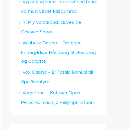
Výplaty výher a zodpovědné hraní:
co musí vědět každý hráč
RTP y volatilidad: claves de
Chicken Shoot
Winbetz Casino – Din egen
Endegyldige Håndbog til Gambling
og Udbytte
Vox Casino – Er Totala Manual till
Speläventyret
VegaZone – Kattava Opas
Pelivalikoimaan ja Peliympäristöön