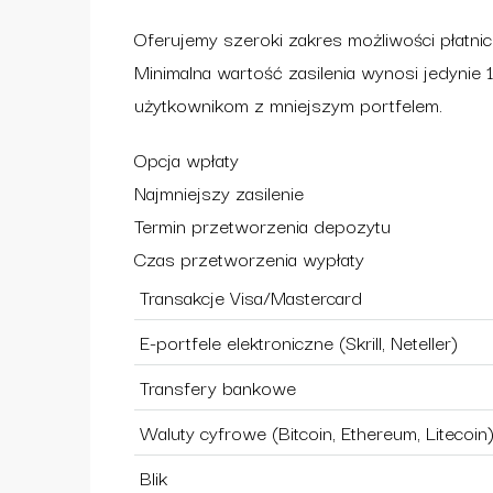
Oferujemy szeroki zakres możliwości płatni
Minimalna wartość zasilenia wynosi jedynie
użytkownikom z mniejszym portfelem.
Opcja wpłaty
Najmniejszy zasilenie
Termin przetworzenia depozytu
Czas przetworzenia wypłaty
Transakcje Visa/Mastercard
E-portfele elektroniczne (Skrill, Neteller)
Transfery bankowe
Waluty cyfrowe (Bitcoin, Ethereum, Litecoin
Blik