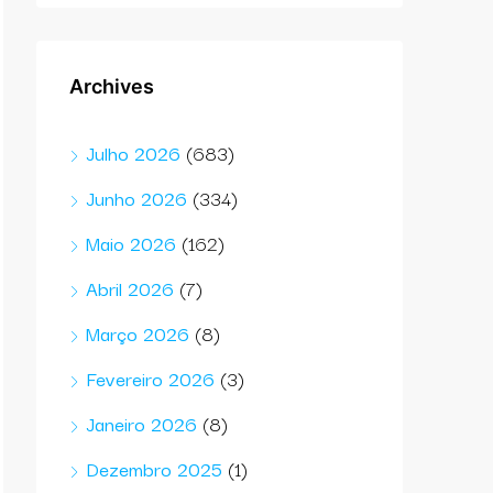
Archives
Julho 2026
(683)
Junho 2026
(334)
Maio 2026
(162)
Abril 2026
(7)
Março 2026
(8)
Fevereiro 2026
(3)
Janeiro 2026
(8)
Dezembro 2025
(1)