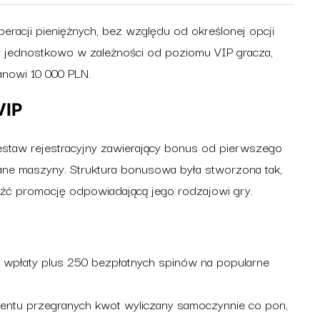
racji pieniężnych, bez względu od określonej opcji
my jednostkowo w zależności od poziomu VIP gracza,
nowi 10 000 PLN.
VIP
estaw rejestracyjny zawierający bonus od pierwszego
ane maszyny. Struktura bonusowa była stworzona tak,
eźć promocję odpowiadającą jego rodzajowi gry.
 wpłaty plus 250 bezpłatnych spinów na popularne
entu przegranych kwot wyliczany samoczynnie co pon,