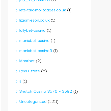
lets-talk-mortgages.co.uk
(1)
lizjamieson.co.uk
(1)
lollybet-casino
(1)
monixbet-casino
(1)
monixbet-casino3
(1)
Mostbet
(2)
Real Estate
(8)
s
(1)
Snatch Casino 3578 – 3592
(1)
Uncategorized
(1.211)