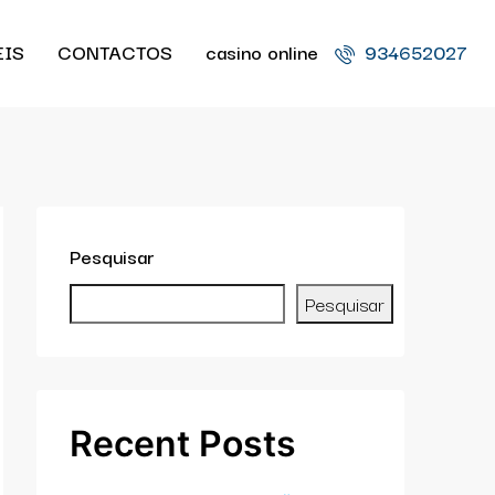
EIS
CONTACTOS
casino online
934652027
Pesquisar
Pesquisar
Recent Posts