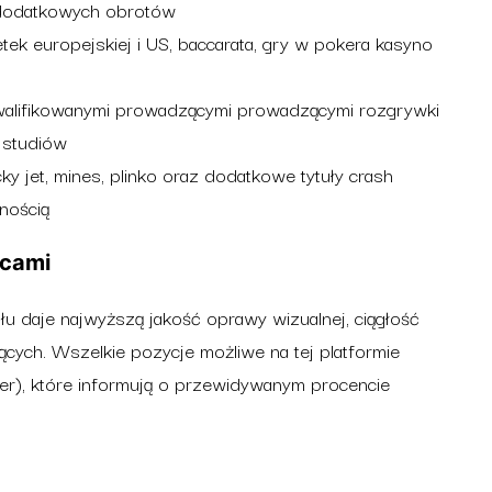
 dodatkowych obrotów
letek europejskiej i US, baccarata, gry w pokera kasyno
walifikowanymi prowadzącymi prowadzącymi rozgrywki
 studiów
ucky jet, mines, plinko oraz dodatkowe tytuły crash
nością
wcami
u daje najwyższą jakość oprawy wizualnej, ciągłość
cych. Wszelkie pozycje możliwe na tej platformie
yer), które informują o przewidywanym procencie