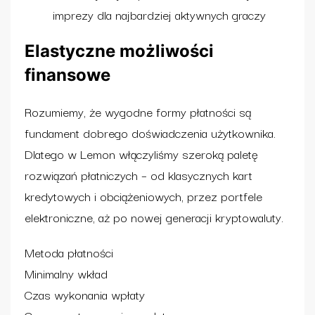
imprezy dla najbardziej aktywnych graczy
Elastyczne możliwości
finansowe
Rozumiemy, że wygodne formy płatności są
fundament dobrego doświadczenia użytkownika.
Dlatego w Lemon włączyliśmy szeroką paletę
rozwiązań płatniczych – od klasycznych kart
kredytowych i obciążeniowych, przez portfele
elektroniczne, aż po nowej generacji kryptowaluty.
Metoda płatności
Minimalny wkład
Czas wykonania wpłaty