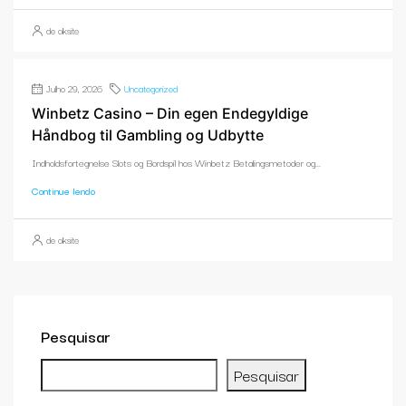
de oksite
Julho 29, 2026
Uncategorized
Winbetz Casino – Din egen Endegyldige
Håndbog til Gambling og Udbytte
Indholdsfortegnelse Slots og Bordspil hos Winbetz Betalingsmetoder og...
Continue lendo
de oksite
Pesquisar
Pesquisar