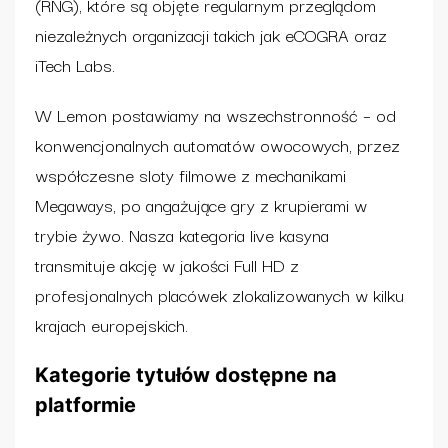
(RNG), które są objęte regularnym przeglądom
niezależnych organizacji takich jak eCOGRA oraz
iTech Labs.
W Lemon postawiamy na wszechstronność – od
konwencjonalnych automatów owocowych, przez
współczesne sloty filmowe z mechanikami
Megaways, po angażujące gry z krupierami w
trybie żywo. Nasza kategoria live kasyna
transmituje akcję w jakości Full HD z
profesjonalnych placówek zlokalizowanych w kilku
krajach europejskich.
Kategorie tytułów dostępne na
platformie