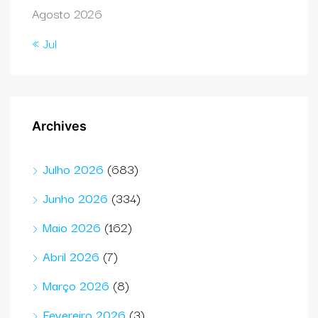
Agosto 2026
« Jul
Archives
Julho 2026
(683)
Junho 2026
(334)
Maio 2026
(162)
Abril 2026
(7)
Março 2026
(8)
Fevereiro 2026
(3)