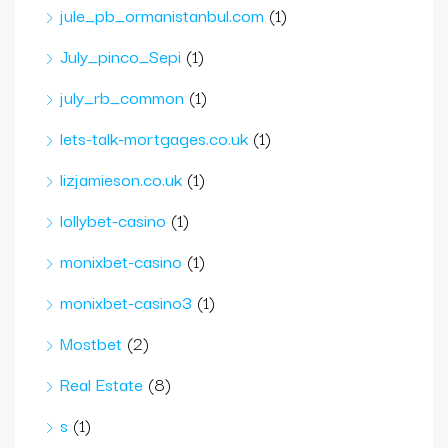
jule_pb_ormanistanbul.com
(1)
July_pinco_Sepi
(1)
july_rb_common
(1)
lets-talk-mortgages.co.uk
(1)
lizjamieson.co.uk
(1)
lollybet-casino
(1)
monixbet-casino
(1)
monixbet-casino3
(1)
Mostbet
(2)
Real Estate
(8)
s
(1)