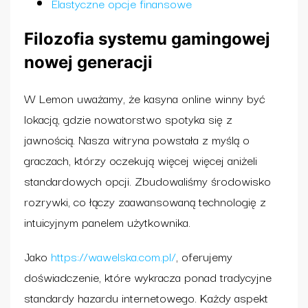
Elastyczne opcje finansowe
Filozofia systemu gamingowej
nowej generacji
W Lemon uważamy, że kasyna online winny być
lokacją, gdzie nowatorstwo spotyka się z
jawnością. Nasza witryna powstała z myślą o
graczach, którzy oczekują więcej więcej aniżeli
standardowych opcji. Zbudowaliśmy środowisko
rozrywki, co łączy zaawansowaną technologię z
intuicyjnym panelem użytkownika.
Jako
https://wawelska.com.pl/
, oferujemy
doświadczenie, które wykracza ponad tradycyjne
standardy hazardu internetowego. Każdy aspekt