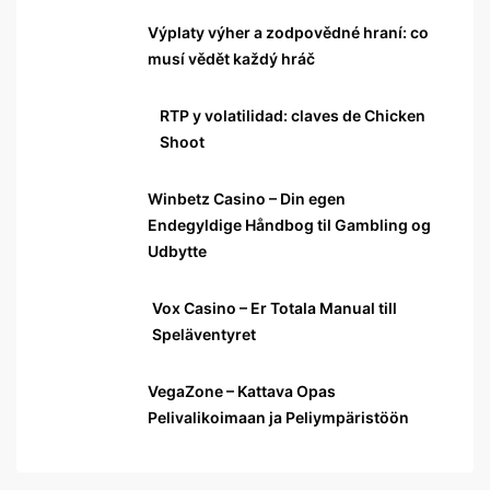
Výplaty výher a zodpovědné hraní: co
musí vědět každý hráč
RTP y volatilidad: claves de Chicken
Shoot
Winbetz Casino – Din egen
Endegyldige Håndbog til Gambling og
Udbytte
Vox Casino – Er Totala Manual till
Speläventyret
VegaZone – Kattava Opas
Pelivalikoimaan ja Peliympäristöön