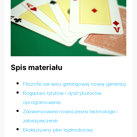
Spis materiału
Filozofia serwisu gamingowej nowej generacji
Bogactwo tytułów i dystrybutorów
oprogramowania
Zaawansowana nowoczesna technologia i
zabezpieczenia
Ekskluzywny plan lojalnościowy