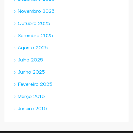
Novembro 2025
Outubro 2025
Setembro 2025
Agosto 2025
Julho 2025
Junho 2025
Fevereiro 2025
Março 2016
Janeiro 2016