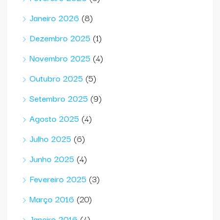
Janeiro 2026
(8)
Dezembro 2025
(1)
Novembro 2025
(4)
Outubro 2025
(5)
Setembro 2025
(9)
Agosto 2025
(4)
Julho 2025
(6)
Junho 2025
(4)
Fevereiro 2025
(3)
Março 2016
(20)
Janeiro 2016
(4)