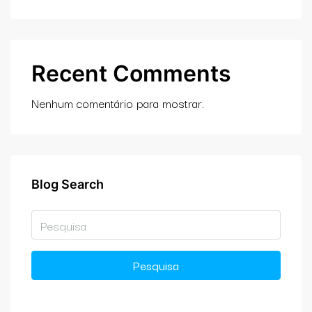
Recent Comments
Nenhum comentário para mostrar.
Blog Search
Pesquisa