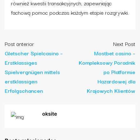
również kwestii transakcyjnych, zapewniając
fachową pomoc podczas każdym etapie rozgrywki.
Post anterior
Next Post
Gletscher Spielcasino –
Mostbet casino –
Erstklassiges
Kompleksowy Poradnik
Spielvergnügen mittels
po Platformie
erstklassigen
Hazardowej dla
Erfolgschancen
Krajowych Klientów
oksite