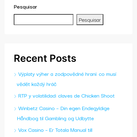
Pesquisar
Pesquisar
Recent Posts
Výplaty výher a zodpovědné hraní: co musí
vědět každý hráč
RTP y volatilidad: claves de Chicken Shoot
Winbetz Casino – Din egen Endegyldige
Håndbog til Gambling og Udbytte
Vox Casino – Er Totala Manual till