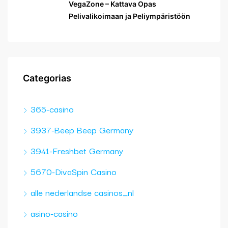
VegaZone – Kattava Opas
Pelivalikoimaan ja Peliympäristöön
Categorias
365-casino
3937-Beep Beep Germany
3941-Freshbet Germany
5670-DivaSpin Casino
alle nederlandse casinos_nl
asino-casino