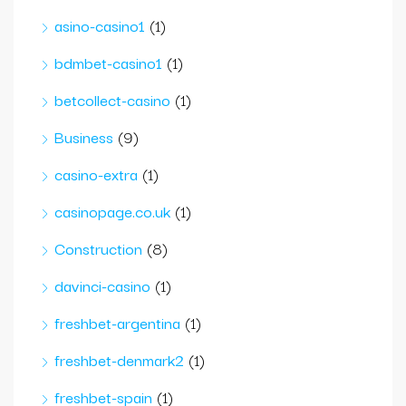
asino-casino1
(1)
bdmbet-casino1
(1)
betcollect-casino
(1)
Business
(9)
casino-extra
(1)
casinopage.co.uk
(1)
Construction
(8)
davinci-casino
(1)
freshbet-argentina
(1)
freshbet-denmark2
(1)
freshbet-spain
(1)