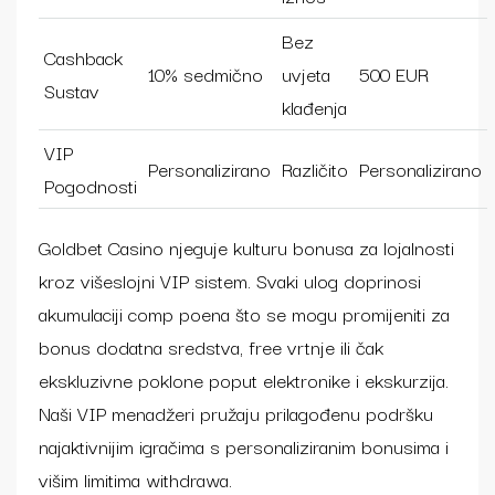
Bez
Cashback
10% sedmično
uvjeta
500 EUR
Sustav
klađenja
VIP
Personalizirano
Različito
Personalizirano
Pogodnosti
Goldbet Casino njeguje kulturu bonusa za lojalnosti
kroz višeslojni VIP sistem. Svaki ulog doprinosi
akumulaciji comp poena što se mogu promijeniti za
bonus dodatna sredstva, free vrtnje ili čak
ekskluzivne poklone poput elektronike i ekskurzija.
Naši VIP menadžeri pružaju prilagođenu podršku
najaktivnijim igračima s personaliziranim bonusima i
višim limitima withdrawa.