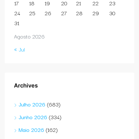
17
18
19
20
21
22
23
24
25
26
27
28
29
30
31
Agosto 2026
« Jul
Archives
Julho 2026
(683)
Junho 2026
(334)
Maio 2026
(162)