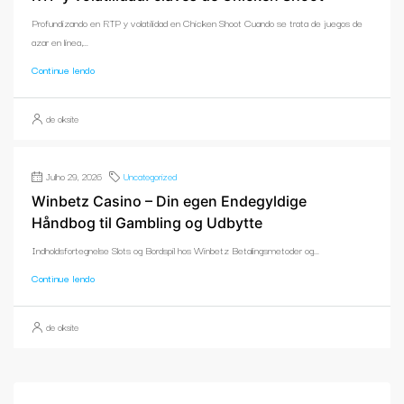
Profundizando en RTP y volatilidad en Chicken Shoot Cuando se trata de juegos de
azar en línea,...
Continue lendo
de oksite
Julho 29, 2026
Uncategorized
Winbetz Casino – Din egen Endegyldige
Håndbog til Gambling og Udbytte
Indholdsfortegnelse Slots og Bordspil hos Winbetz Betalingsmetoder og...
Continue lendo
de oksite