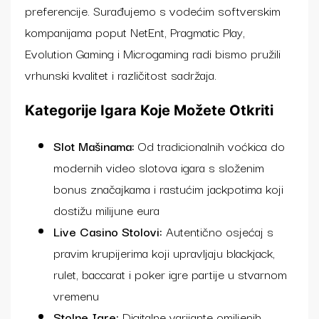
preferencije. Surađujemo s vodećim softverskim
kompanijama poput NetEnt, Pragmatic Play,
Evolution Gaming i Microgaming radi bismo pružili
vrhunski kvalitet i različitost sadržaja.
Kategorije Igara Koje Možete Otkriti
Slot Mašinama:
Od tradicionalnih voćkica do
modernih video slotova igara s složenim
bonus značajkama i rastućim jackpotima koji
dostižu milijune eura
Live Casino Stolovi:
Autentično osjećaj s
pravim krupijerima koji upravljaju blackjack,
rulet, baccarat i poker igre partije u stvarnom
vremenu
Stolne Igre:
Digitalne varijante omiljenih