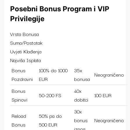
Posebni Bonus Program i VIP
Privilegije
Vrsta Bonusa
Suma/Postotak
Uvjeti Klađenja
Najviša Isplata
Bonus
100% do 1000
35x
Neograničeno
Pozdravni
EUR
bonusa
Bonus
40x
50-200 FS
100 EUR
Spinovi
dobitci
30x
Reload
50% pa do
bonus
Neograničeno
Bonus
500 EUR
iznos