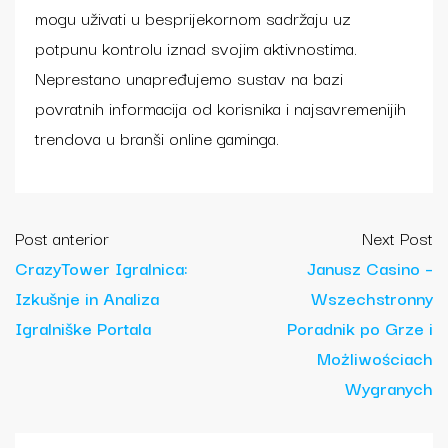
mogu uživati u besprijekornom sadržaju uz
potpunu kontrolu iznad svojim aktivnostima.
Neprestano unapređujemo sustav na bazi
povratnih informacija od korisnika i najsavremenijih
trendova u branši online gaminga.
Post anterior
Next Post
CrazyTower Igralnica:
Janusz Casino –
Izkušnje in Analiza
Wszechstronny
Igralniške Portala
Poradnik po Grze i
Możliwościach
Wygranych