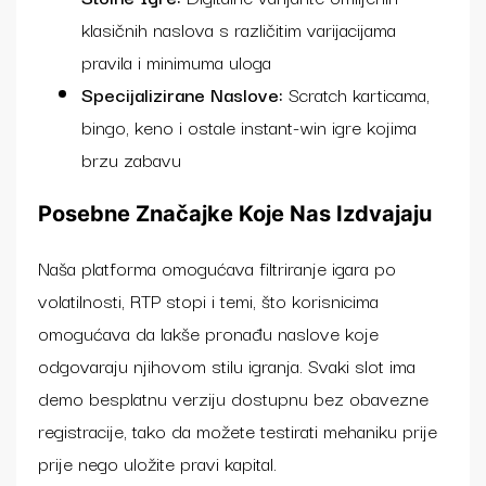
klasičnih naslova s različitim varijacijama
pravila i minimuma uloga
Specijalizirane Naslove:
Scratch karticama,
bingo, keno i ostale instant-win igre kojima
brzu zabavu
Posebne Značajke Koje Nas Izdvajaju
Naša platforma omogućava filtriranje igara po
volatilnosti, RTP stopi i temi, što korisnicima
omogućava da lakše pronađu naslove koje
odgovaraju njihovom stilu igranja. Svaki slot ima
demo besplatnu verziju dostupnu bez obavezne
registracije, tako da možete testirati mehaniku prije
prije nego uložite pravi kapital.