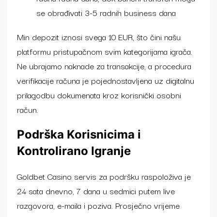
se obrađivati 3-5 radnih business dana
Min depozit iznosi svega 10 EUR, što čini našu
platformu pristupačnom svim kategorijama igrača.
Ne ubrajamo naknade za transakcije, a procedura
verifikacije računa je pojednostavljena uz digitalnu
prilagodbu dokumenata kroz korisnički osobni
račun.
Podrška Korisnicima i
Kontrolirano Igranje
Goldbet Casino servis za podršku raspoloživa je
24 sata dnevno, 7 dana u sedmici putem live
razgovora, e-maila i poziva. Prosječno vrijeme