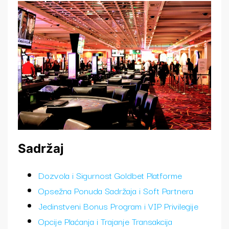
Sadržaj
Dozvola i Sigurnost Goldbet Platforme
Opsežna Ponuda Sadržaja i Soft Partnera
Jedinstveni Bonus Program i VIP Privilegije
Opcije Plaćanja i Trajanje Transakcija