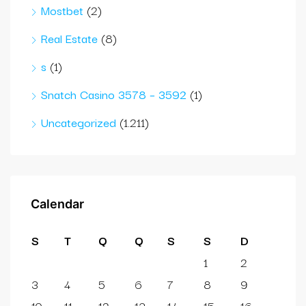
Mostbet
(2)
Real Estate
(8)
s
(1)
Snatch Casino 3578 – 3592
(1)
Uncategorized
(1.211)
Calendar
S
T
Q
Q
S
S
D
1
2
3
4
5
6
7
8
9
10
11
12
13
14
15
16