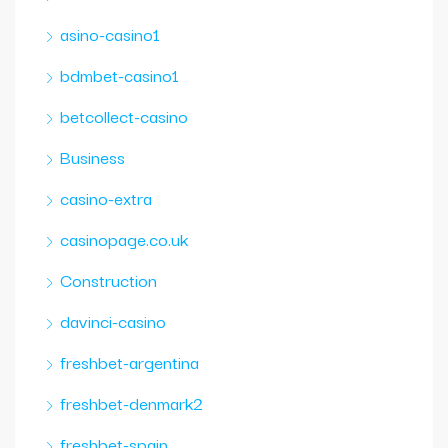
asino-casino1
bdmbet-casino1
betcollect-casino
Business
casino-extra
casinopage.co.uk
Construction
davinci-casino
freshbet-argentina
freshbet-denmark2
freshbet-spain