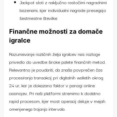
Jackpot sloti z naključno rastočimi nagradnimi
bazenami, kjer individualni nagrade presegajo
šestmestne številke
Finančne možnosti za domače
igralce
Razumevanje različnih želja igralcev nas razloge
privedlo do uvedbe široke palete finančnih metod.
Relevantno je poudariti, da znaša povprečen čas
procesiranja transakcij pri digitalnih walletih okrog
24 ur, kar je dokazano faktor v panogi online
casinojev. Pri naši platformi stremimo k dodatno
rapid procesom, kjer most operacij deluje v mejah
omenjenega trajanja intervala.