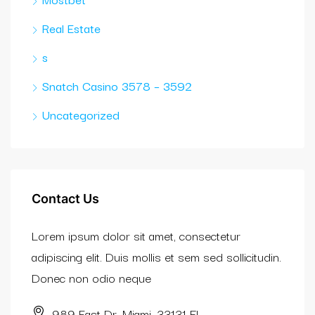
Real Estate
s
Snatch Casino 3578 – 3592
Uncategorized
Contact Us
Lorem ipsum dolor sit amet, consectetur
adipiscing elit. Duis mollis et sem sed sollicitudin.
Donec non odio neque
989 East Dr. Miami, 33131 FL