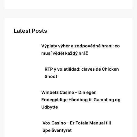
Latest Posts
Výplaty výher a zodpovědné hraní: co
musí vědět každý hráč
RTP y volatilidad: claves de Chicken
Shoot
Winbetz Casino – Din egen
Endegyldige Håndbog til Gambling og
Udbytte
Vox Casino – Er Totala Manual till
Speläventyret