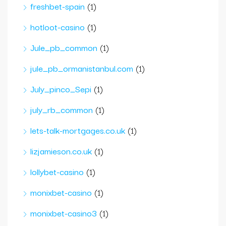
freshbet-spain
(1)
hotloot-casino
(1)
Jule_pb_common
(1)
jule_pb_ormanistanbul.com
(1)
July_pinco_Sepi
(1)
july_rb_common
(1)
lets-talk-mortgages.co.uk
(1)
lizjamieson.co.uk
(1)
lollybet-casino
(1)
monixbet-casino
(1)
monixbet-casino3
(1)