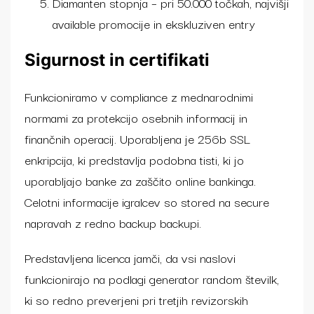
Diamanten stopnja – pri 50.000 točkah, najvišji
available promocije in ekskluziven entry
Sigurnost in certifikati
Funkcioniramo v compliance z mednarodnimi
normami za protekcijo osebnih informacij in
finančnih operacij. Uporabljena je 256b SSL
enkripcija, ki predstavlja podobna tisti, ki jo
uporabljajo banke za zaščito online bankinga.
Celotni informacije igralcev so stored na secure
napravah z redno backup backupi.
Predstavljena licenca jamči, da vsi naslovi
funkcionirajo na podlagi generator random številk,
ki so redno preverjeni pri tretjih revizorskih