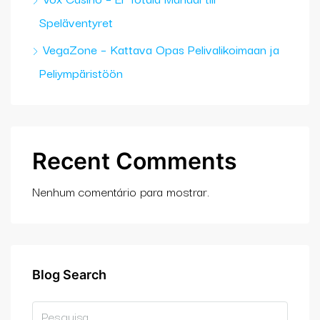
Speläventyret
VegaZone – Kattava Opas Pelivalikoimaan ja
Peliympäristöön
Recent Comments
Nenhum comentário para mostrar.
Blog Search