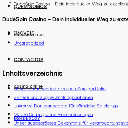
DudeSpin Casino – Dein individueller Weg zu exzellent
QUEM SOMOS
DudeSpin Casino – Dein individueller Weg zu exze
IMÓVEIS
2 meses atrás
Uncategorized
CONTACTOS
Inhaltsverzeichnis
casino online
Unser umfassendes diverses Spielportfolio
Sichere und zügige Zahlungsoptionen
Lukrative Bonusangebote für sämtliche Spielertyp
Mobile Gaming ohne Einschränkungen
934652027
Unser ausgeprägtes Bekenntnis für verantwortungsvol