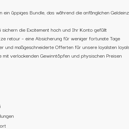
en ein üppiges Bundle, das während die anfänglichen Geldeinz
sichern die Excitement hoch und Ihr Konto gefüllt
ätze retour – eine Absicherung für weniger fortunate Tage
er und maßgeschneiderte Offerten für unsere loyalsten loyals
 mit verlockenden Gewinntöpfen und physischen Preisen
i
hlungen
ort