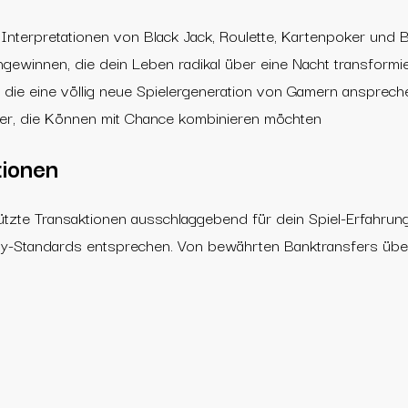
Interpretationen von Black Jack, Roulette, Kartenpoker und 
gewinnen, die dein Leben radikal über eine Nacht transform
, die eine völlig neue Spielergeneration von Gamern ansprech
zer, die Können mit Chance kombinieren möchten
tionen
zte Transaktionen ausschlaggebend für dein Spiel-Erfahrung 
ty-Standards entsprechen. Von bewährten Banktransfers über 