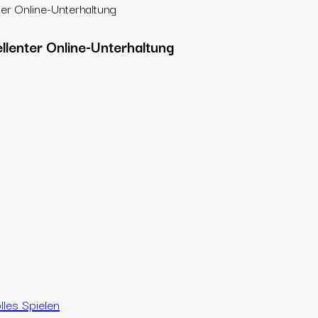
er Online-Unterhaltung
llenter Online-Unterhaltung
les Spielen