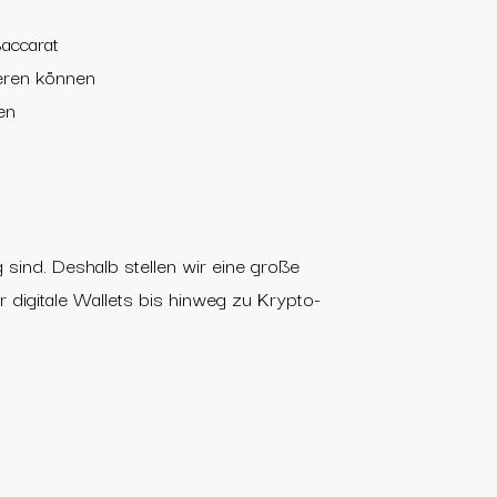
Baccarat
ieren können
en
sind. Deshalb stellen wir eine große
digitale Wallets bis hinweg zu Krypto-