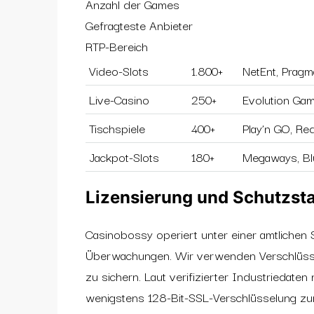
Anzahl der Games
Gefragteste Anbieter
RTP-Bereich
Video-Slots
1.800+
NetEnt, Pragm
Live-Casino
250+
Evolution Gam
Tischspiele
400+
Play’n GO, Red
Jackpot-Slots
180+
Megaways, Bl
Lizensierung und Schutzst
Casinobossy operiert unter einer amtlichen S
Überwachungen. Wir verwenden Verschlüsse
zu sichern. Laut verifizierter Industriedat
wenigstens 128-Bit-SSL-Verschlüsselung zu