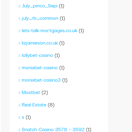
July_pinco_Sepi
(1)
july_rb_common
(1)
lets-talk-mortgages.co.uk
(1)
lizjamieson.co.uk
(1)
lollybet-casino
(1)
monixbet-casino
(1)
monixbet-casino3
(1)
Mostbet
(2)
Real Estate
(8)
s
(1)
Snatch Casino 3578 – 3592
(1)