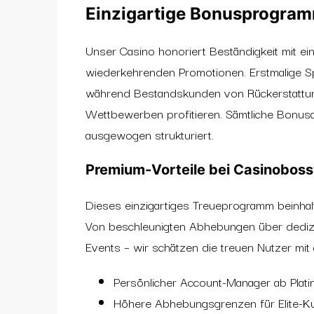
Einzigartige Bonusprogra
Unser Casino honoriert Beständigkeit mit 
wiederkehrenden Promotionen. Erstmalige S
während Bestandskunden von Rückerstattun
Wettbewerben profitieren. Sämtliche Bonusa
ausgewogen strukturiert.
Premium-Vorteile bei Casinobos
Dieses einzigartiges Treueprogramm beinhalt
Von beschleunigten Abhebungen über dedizi
Events – wir schätzen die treuen Nutzer mi
Persönlicher Account-Manager ab Plati
Höhere Abhebungsgrenzen für Elite-