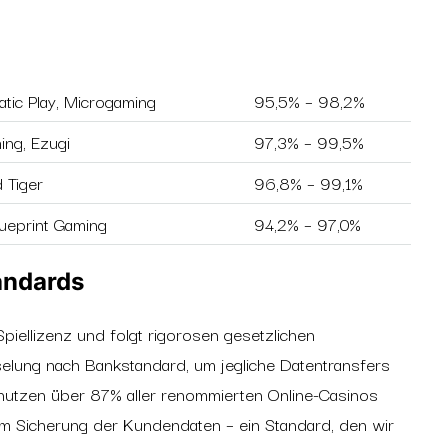
atic Play, Microgaming
95,5% – 98,2%
ing, Ezugi
97,3% – 99,5%
 Tiger
96,8% – 99,1%
ueprint Gaming
94,2% – 97,0%
andards
piellizenz und folgt rigorosen gesetzlichen
lung nach Bankstandard, um jegliche Datentransfers
en nutzen über 87% aller renommierten Online-Casinos
m Sicherung der Kundendaten – ein Standard, den wir