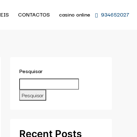
EIS
CONTACTOS
casino online
934652027
Pesquisar
Pesquisar
Recent Posts