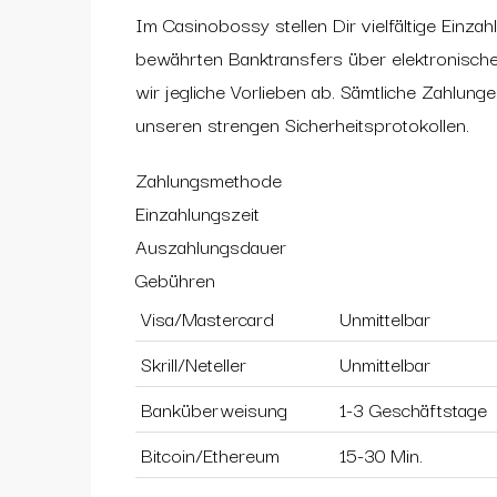
Im Casinobossy stellen Dir vielfältige Ein
bewährten Banktransfers über elektronisch
wir jegliche Vorlieben ab. Sämtliche Zahlun
unseren strengen Sicherheitsprotokollen.
Zahlungsmethode
Einzahlungszeit
Auszahlungsdauer
Gebühren
Visa/Mastercard
Unmittelbar
Skrill/Neteller
Unmittelbar
Banküberweisung
1-3 Geschäftstage
Bitcoin/Ethereum
15-30 Min.