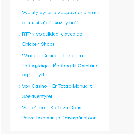
Výplaty výher a zodpovědné hraní:
co musí vědět každý hráč
RTP y volatilidad: claves de
Chicken Shoot
Winbetz Casino – Din egen
Endegyldige Håndbog til Gambling
og Udbytte
Vox Casino – Er Totala Manual till
Speläventyret
VegaZone – Kattava Opas
Pelivalikoimaan ja Peliympäristöön