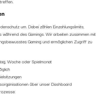
treffen.
en
enschutz um. Dabei zählen Einzahlungslimits,
ks während des Gamings. Wir arbeiten zusammen mit
ungsbewusstes Gaming und ermöglichen Zugriff zu
ltag, Woche oder Spielmonat
öglich
ielsitzungen
ngsorganisationen über unser Dashboard
Prozesse