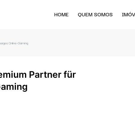
HOME
QUEM SOMOS
IMÓV
ssiges Online-Gaming
emium Partner für
Gaming