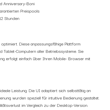
nd Anniversary-Boni
arantierten Preispools
12 Stunden
e optimiert. Diese anpassungsfähige Plattform
d Tablet-Computern aller Betriebssysteme. Sie
ng erfolgt einfach über Ihren Mobile- Browser mit
ale Leistung. Die UI adaptiert sich selbsttätig an
nung wurden speziell für intuitive Bedienung gestaltet.
litätsverlust im Vergleich zu der Desktop-Version.