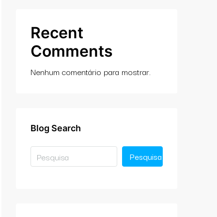
Recent
Comments
Nenhum comentário para mostrar.
Blog Search
Pesquisa