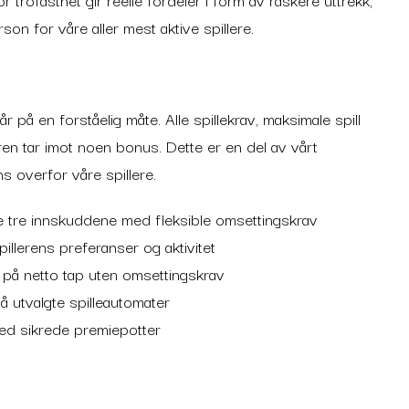
on for våre aller mest aktive spillere.
kår på en forståelig måte. Alle spillekrav, maksimale spill
eren tar imot noen bonus. Dette er en del av vårt
s overfor våre spillere.
e tre innskuddene med fleksible omsettingskrav
pillerens preferanser og aktivitet
 på netto tap uten omsettingskrav
 utvalgte spilleautomater
d sikrede premiepotter