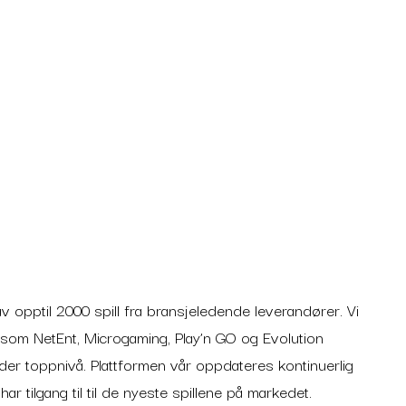
g
av opptil 2000 spill fra bransjeledende leverandører. Vi
 som NetEnt, Microgaming, Play’n GO og Evolution
der toppnivå. Plattformen vår oppdateres kontinuerlig
har tilgang til til de nyeste spillene på markedet.