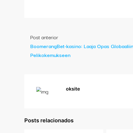
Post anterior
BoomerangBet-kasino: Laaja Opas Globaalii
Pelikokemukseen
oksite
Posts relacionados