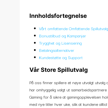
Innholdsfortegnelse
Vårt omfattende Omfattende Spillutval
Bonustilbud og Kampanjer
Trygghet og Lisensering
Betalingsalternativer
Kundestøtte og Support
Vår Store Spillutvalg
På oss finner spillere et nøye utvalgt utvalg 
har omhyggelig valgt ut samarbeidspartnere
Gaming for å sikre at gamingopplevelsen hol
med nye titler hver uke, slik at kundene alltid 