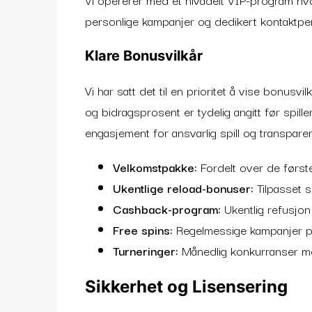
personlige kampanjer og dedikert kontaktpers
Klare Bonusvilkår
Vi har satt det til en prioritet å vise bonusvil
og bidragsprosent er tydelig angitt før spill
engasjement for ansvarlig spill og transparen
Velkomstpakke:
Fordelt over de først
Ukentlige reload-bonuser:
Tilpasset s
Cashback-program:
Ukentlig refusjon
Free spins:
Regelmessige kampanjer på
Turneringer:
Månedlig konkurranser me
Sikkerhet og Lisensering