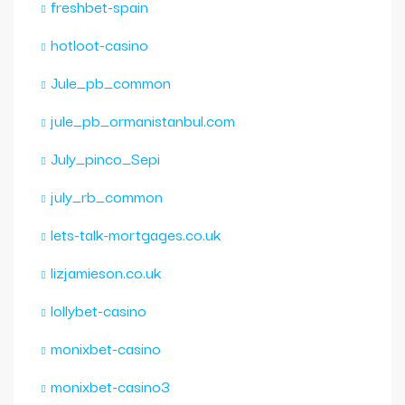
freshbet-spain
hotloot-casino
Jule_pb_common
jule_pb_ormanistanbul.com
July_pinco_Sepi
july_rb_common
lets-talk-mortgages.co.uk
lizjamieson.co.uk
lollybet-casino
monixbet-casino
monixbet-casino3