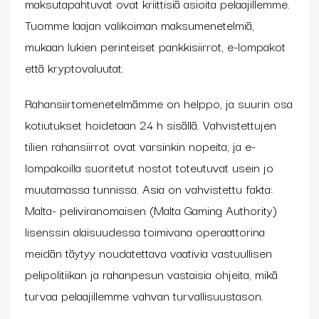
maksutapahtuvat ovat kriittisiä asioita pelaajillemme.
Tuomme laajan valikoiman maksumenetelmiä,
mukaan lukien perinteiset pankkisiirrot, e-lompakot
että kryptovaluutat.
Rahansiirtomenetelmämme on helppo, ja suurin osa
kotiutukset hoidetaan 24 h sisällä. Vahvistettujen
tilien rahansiirrot ovat varsinkin nopeita, ja e-
lompakoilla suoritetut nostot toteutuvat usein jo
muutamassa tunnissa. Asia on vahvistettu fakta:
Malta- peliviranomaisen (Malta Gaming Authority)
lisenssin alaisuudessa toimivana operaattorina
meidän täytyy noudatettava vaativia vastuullisen
pelipolitiikan ja rahanpesun vastaisia ohjeita, mikä
turvaa pelaajillemme vahvan turvallisuustason.