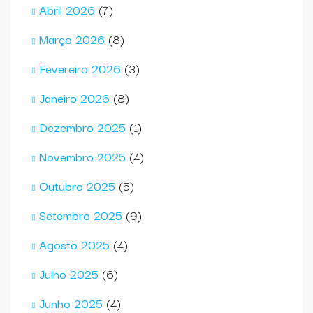
Abril 2026
(7)
Março 2026
(8)
Fevereiro 2026
(3)
Janeiro 2026
(8)
Dezembro 2025
(1)
Novembro 2025
(4)
Outubro 2025
(5)
Setembro 2025
(9)
Agosto 2025
(4)
Julho 2025
(6)
Junho 2025
(4)