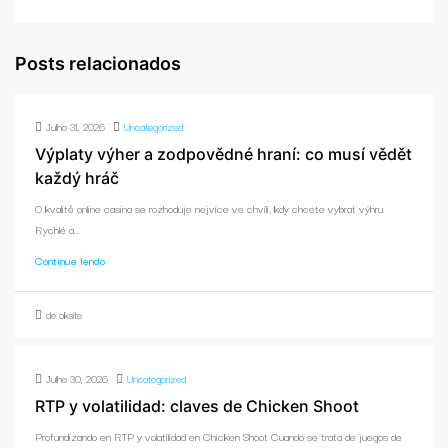
Posts relacionados
Julho 31, 2026
Uncategorized
Výplaty výher a zodpovědné hraní: co musí vědět
každý hráč
O kvalitě online casina se rozhoduje nejvíce ve chvíli, kdy chcete vybrat výhru.
Rychlé a...
Continue lendo
de oksite
Julho 30, 2026
Uncategorized
RTP y volatilidad: claves de Chicken Shoot
Profundizando en RTP y volatilidad en Chicken Shoot Cuando se trata de juegos de