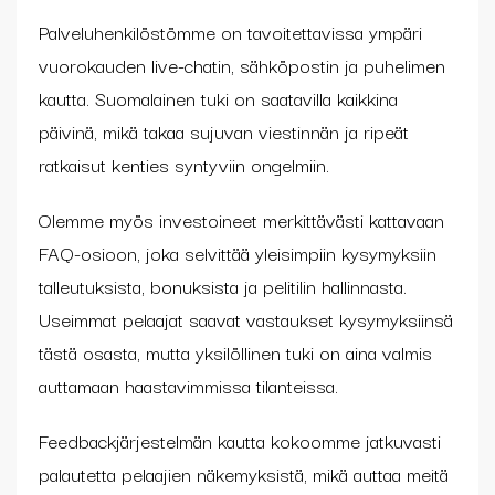
Palveluhenkilöstömme on tavoitettavissa ympäri
vuorokauden live-chatin, sähköpostin ja puhelimen
kautta. Suomalainen tuki on saatavilla kaikkina
päivinä, mikä takaa sujuvan viestinnän ja ripeät
ratkaisut kenties syntyviin ongelmiin.
Olemme myös investoineet merkittävästi kattavaan
FAQ-osioon, joka selvittää yleisimpiin kysymyksiin
talleutuksista, bonuksista ja pelitilin hallinnasta.
Useimmat pelaajat saavat vastaukset kysymyksiinsä
tästä osasta, mutta yksilöllinen tuki on aina valmis
auttamaan haastavimmissa tilanteissa.
Feedbackjärjestelmän kautta kokoomme jatkuvasti
palautetta pelaajien näkemyksistä, mikä auttaa meitä