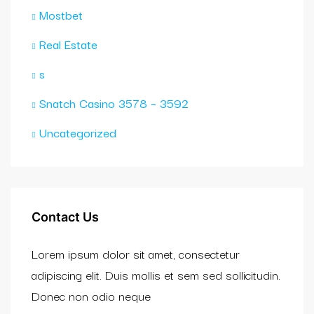
Mostbet
Real Estate
s
Snatch Casino 3578 – 3592
Uncategorized
Contact Us
Lorem ipsum dolor sit amet, consectetur
adipiscing elit. Duis mollis et sem sed sollicitudin.
Donec non odio neque