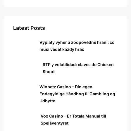
Latest Posts
Výplaty výher a zodpovědné hraní: co
musí vědět každý hráč
RTP y volatilidad: claves de Chicken
Shoot
Winbetz Casino – Din egen
Endegyldige Håndbog til Gambling og
Udbytte
Vox Casino – Er Totala Manual till
Speläventyret