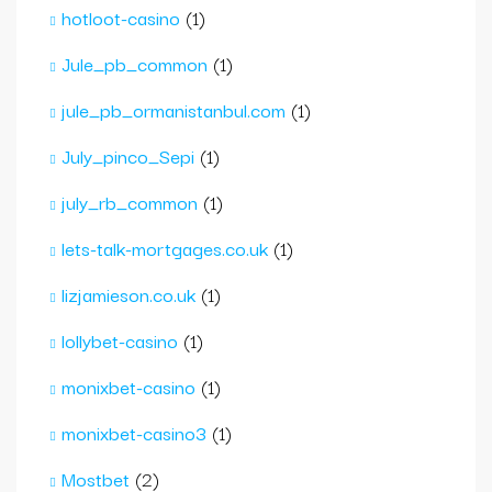
hotloot-casino
(1)
Jule_pb_common
(1)
jule_pb_ormanistanbul.com
(1)
July_pinco_Sepi
(1)
july_rb_common
(1)
lets-talk-mortgages.co.uk
(1)
lizjamieson.co.uk
(1)
lollybet-casino
(1)
monixbet-casino
(1)
monixbet-casino3
(1)
Mostbet
(2)