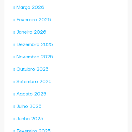
Março 2026
Fevereiro 2026
Janeiro 2026
Dezembro 2025
Novembro 2025
Outubro 2025
Setembro 2025
Agosto 2025
Julho 2025
Junho 2025
Fevereiro 2025