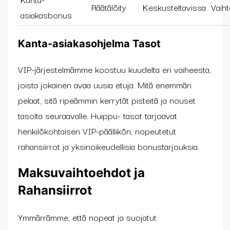
Räätälöity
Keskusteltavissa
Vaiht
asiakasbonus
Kanta-asiakasohjelma Tasot
VIP-järjestelmämme koostuu kuudelta eri vaiheesta,
joista jokainen avaa uusia etuja. Mitä enemmän
pelaat, sitä ripeämmin kerrytät pisteitä ja nouset
tasolta seuraavalle. Huippu- tasot tarjoavat
henkilökohtaisen VIP-päällikön, nopeutetut
rahansiirrot ja yksinoikeudellisia bonustarjouksia.
Maksuvaihtoehdot ja
Rahansiirrot
Ymmärrämme, että nopeat ja suojatut