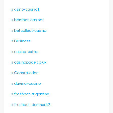
asino-casino1
bdmbet-casino1
betcollect-casino
Business
casino-extra
casinopage.co.uk
Construction
davinci-casino
freshbet-argentina
freshbet-denmark2