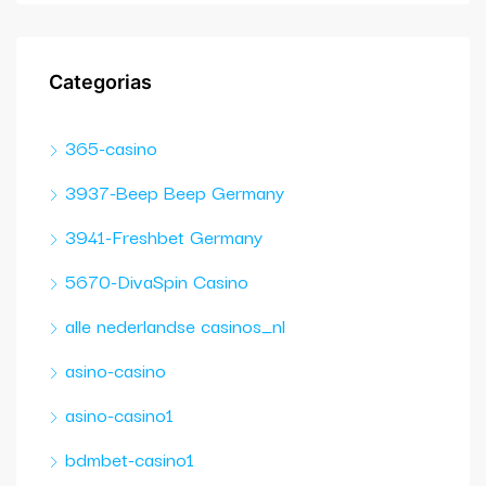
Categorias
365-casino
3937-Beep Beep Germany
3941-Freshbet Germany
5670-DivaSpin Casino
alle nederlandse casinos_nl
asino-casino
asino-casino1
bdmbet-casino1