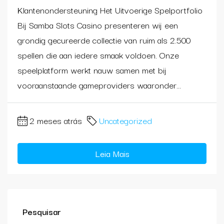
Klantenondersteuning Het Uitvoerige Spelportfolio
Bij Samba Slots Casino presenteren wij een
grondig gecureerde collectie van ruim als 2.500
spellen die aan iedere smaak voldoen. Onze
speelplatform werkt nauw samen met bij
vooraanstaande gameproviders waaronder...
2 meses atrás
Uncategorized
Leia Mais
Pesquisar