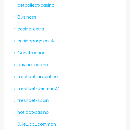
betcollect-casino
Business
casino-extra
casinopage.co.uk
Construction
davinci-casino
freshbet-argentina
freshbet-denmark2
freshbet-spain
hotloot-casino
Jule_pb_common