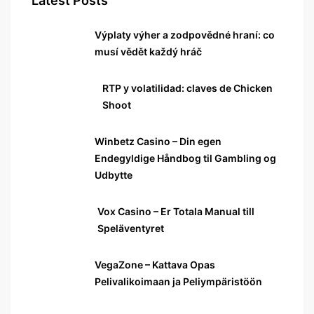
Latest Posts
Výplaty výher a zodpovědné hraní: co
musí vědět každý hráč
RTP y volatilidad: claves de Chicken
Shoot
Winbetz Casino – Din egen
Endegyldige Håndbog til Gambling og
Udbytte
Vox Casino – Er Totala Manual till
Speläventyret
VegaZone – Kattava Opas
Pelivalikoimaan ja Peliympäristöön