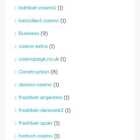
bdmbet-casino1
(1)
betcollect-casino
(1)
Business
(9)
casino-extra
(1)
casinopage.co.uk
(1)
Construction
(8)
davinci-casino
(1)
freshbet-argentina
(1)
freshbet-denmark2
(1)
freshbet-spain
(1)
hotloot-casino
(1)