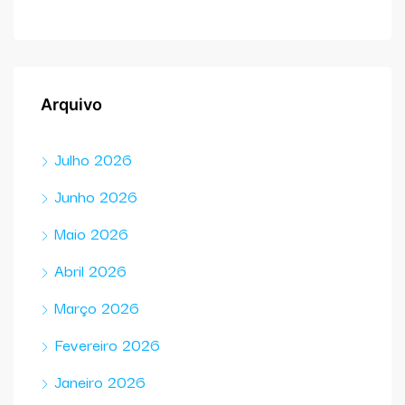
Arquivo
Julho 2026
Junho 2026
Maio 2026
Abril 2026
Março 2026
Fevereiro 2026
Janeiro 2026