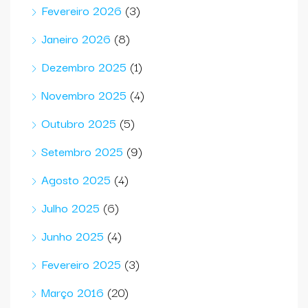
Fevereiro 2026
(3)
Janeiro 2026
(8)
Dezembro 2025
(1)
Novembro 2025
(4)
Outubro 2025
(5)
Setembro 2025
(9)
Agosto 2025
(4)
Julho 2025
(6)
Junho 2025
(4)
Fevereiro 2025
(3)
Março 2016
(20)