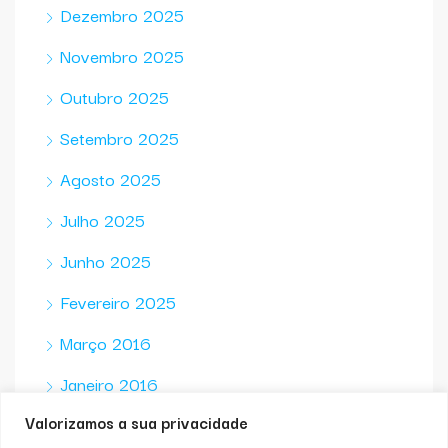
Dezembro 2025
Novembro 2025
Outubro 2025
Setembro 2025
Agosto 2025
Julho 2025
Junho 2025
Fevereiro 2025
Março 2016
Janeiro 2016
Valorizamos a sua privacidade