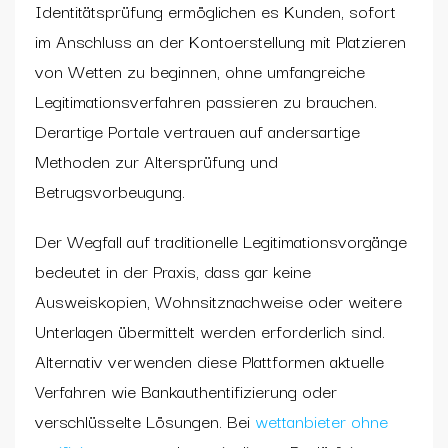
Identitätsprüfung ermöglichen es Kunden, sofort
im Anschluss an der Kontoerstellung mit Platzieren
von Wetten zu beginnen, ohne umfangreiche
Legitimationsverfahren passieren zu brauchen.
Derartige Portale vertrauen auf andersartige
Methoden zur Altersprüfung und
Betrugsvorbeugung.
Der Wegfall auf traditionelle Legitimationsvorgänge
bedeutet in der Praxis, dass gar keine
Ausweiskopien, Wohnsitznachweise oder weitere
Unterlagen übermittelt werden erforderlich sind.
Alternativ verwenden diese Plattformen aktuelle
Verfahren wie Bankauthentifizierung oder
verschlüsselte Lösungen. Bei
wettanbieter ohne