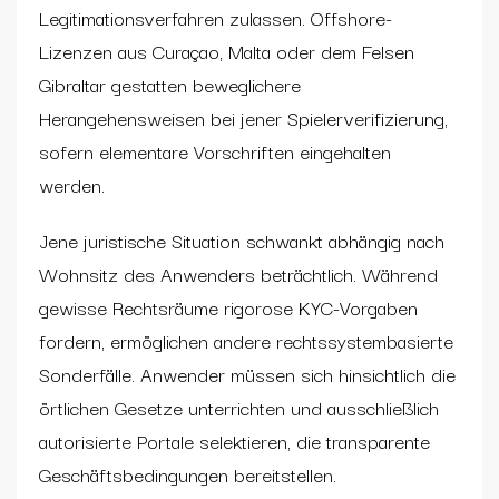
Legitimationsverfahren zulassen. Offshore-
Lizenzen aus Curaçao, Malta oder dem Felsen
Gibraltar gestatten beweglichere
Herangehensweisen bei jener Spielerverifizierung,
sofern elementare Vorschriften eingehalten
werden.
Jene juristische Situation schwankt abhängig nach
Wohnsitz des Anwenders beträchtlich. Während
gewisse Rechtsräume rigorose KYC-Vorgaben
fordern, ermöglichen andere rechtssystembasierte
Sonderfälle. Anwender müssen sich hinsichtlich die
örtlichen Gesetze unterrichten und ausschließlich
autorisierte Portale selektieren, die transparente
Geschäftsbedingungen bereitstellen.