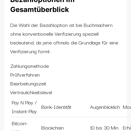
Gesamtüberblick
Die Wahl der Bezahloption ist bei Buchmachern
ohne konventionelle Verifizierung speziell
bedeutend, da jene oftmals die Grundlage für eine
Verifizierung formt:
Zahlungsmethode
Prüfverfahren
Bearbeitungszeit
Vertraulichkeitslevel
Pay N Play /
Bank-Identität
Augenblicklich
Mod
Instant-Play
Bitcoin-
Blockchain
10 bis 30 Min.
Erh