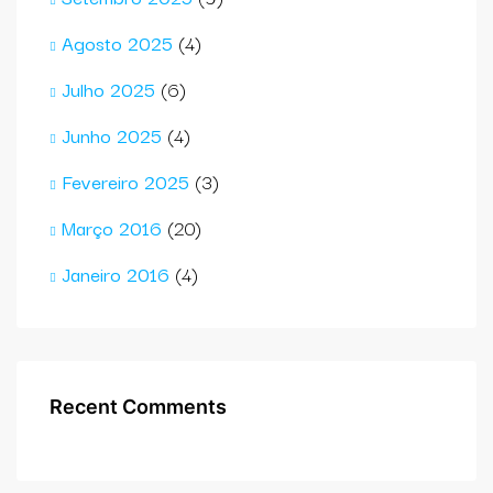
Agosto 2025
(4)
Julho 2025
(6)
Junho 2025
(4)
Fevereiro 2025
(3)
Março 2016
(20)
Janeiro 2016
(4)
Recent Comments