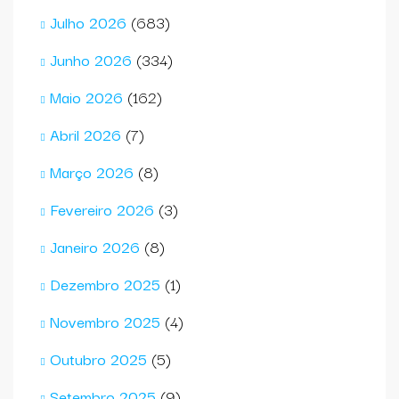
Julho 2026
(683)
Junho 2026
(334)
Maio 2026
(162)
Abril 2026
(7)
Março 2026
(8)
Fevereiro 2026
(3)
Janeiro 2026
(8)
Dezembro 2025
(1)
Novembro 2025
(4)
Outubro 2025
(5)
Setembro 2025
(9)