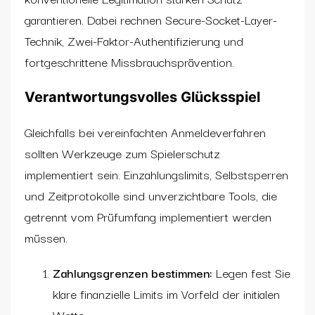
garantieren. Dabei rechnen Secure-Socket-Layer-
Technik, Zwei-Faktor-Authentifizierung und
fortgeschrittene Missbrauchsprävention.
Verantwortungsvolles Glücksspiel
Gleichfalls bei vereinfachten Anmeldeverfahren
sollten Werkzeuge zum Spielerschutz
implementiert sein. Einzahlungslimits, Selbstsperren
und Zeitprotokolle sind unverzichtbare Tools, die
getrennt vom Prüfumfang implementiert werden
müssen.
Zahlungsgrenzen bestimmen:
Legen fest Sie
klare finanzielle Limits im Vorfeld der initialen
Wette