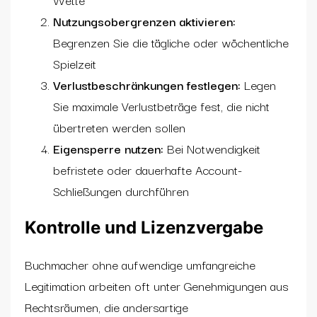
Nutzungsobergrenzen aktivieren:
Begrenzen Sie die tägliche oder wöchentliche
Spielzeit
Verlustbeschränkungen festlegen:
Legen
Sie maximale Verlustbeträge fest, die nicht
übertreten werden sollen
Eigensperre nutzen:
Bei Notwendigkeit
befristete oder dauerhafte Account-
Schließungen durchführen
Kontrolle und Lizenzvergabe
Buchmacher ohne aufwendige umfangreiche
Legitimation arbeiten oft unter Genehmigungen aus
Rechtsräumen, die andersartige