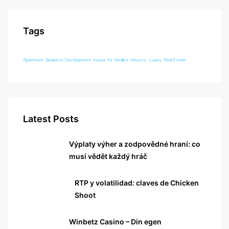
Tags
Apartment
Business Development
House for families
Houzez
Luxury
Real Estate
Latest Posts
Výplaty výher a zodpovědné hraní: co
musí vědět každý hráč
RTP y volatilidad: claves de Chicken
Shoot
Winbetz Casino – Din egen