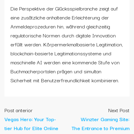
Die Perspektive der Glücksspielbranche zeigt auf
eine zusätzliche anhaltende Erleichterung der
Anmeldeprozeduren hin, während gleichzeitig
regulatorische Normen durch digitale Innovation
erfüllt werden. Körpermerkmalbasierte Legitimation,
blockchain-basierte Legitimationssysteme und
maschinelle AI werden eine kommende Stufe von
Buchmacherportalen prägen und simultan
Sicherheit mit Benutzerfreundlichkeit kombinieren.
Post anterior
Next Post
Vegas Hero: Your Top-
Winzter Gaming Site:
tier Hub for Elite Online
The Entrance to Premium