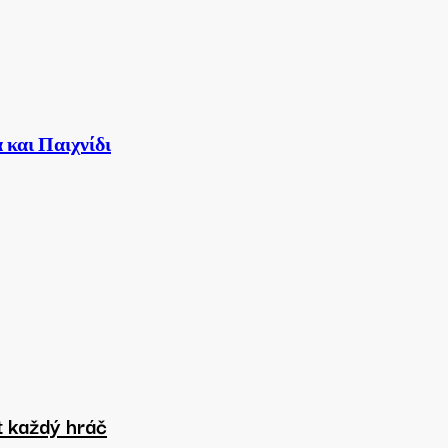
 και Παιχνίδι
t každý hráč