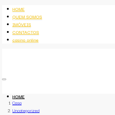
HOME
QUEM SOMOS
IMÓVEIS
CONTACTOS
casino online
HOME
Casa
Uncategorized