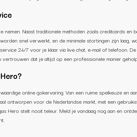
vice
e nemen. Naast traditionele methoden zoals creditcards en b
s worden snel verwerkt, en de minimale stortingen zijn laag, w
rvice 24/7 voor je klaar via live chat, e-mail of telefoon. D
 vertrouwen dat je altijd op een professionele manier gehol
 Hero?
ardige online gokervaring. Van een ruime spelkeuze en aant
aal ontworpen voor de Nederlandse markt, met een gebruiksvrie
s Hero stelt nooit teleur. Meld je vandaag nog aan en ontdek
t.