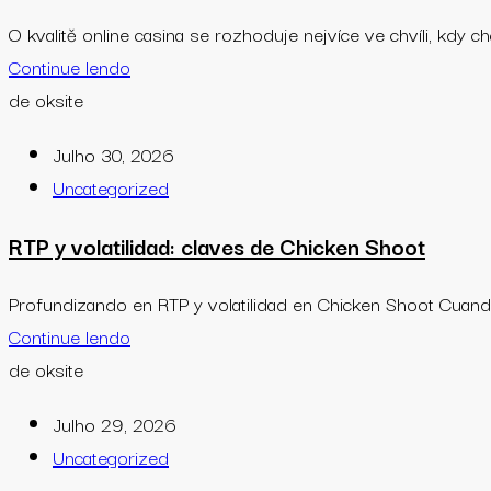
O kvalitě online casina se rozhoduje nejvíce ve chvíli, kdy ch
Continue lendo
de oksite
Julho 30, 2026
Uncategorized
RTP y volatilidad: claves de Chicken Shoot
Profundizando en RTP y volatilidad en Chicken Shoot Cuando 
Continue lendo
de oksite
Julho 29, 2026
Uncategorized