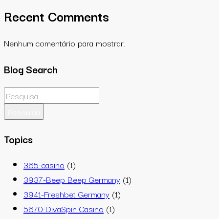
Recent Comments
Nenhum comentário para mostrar.
Blog Search
Pesquisa
Topics
365-casino
(1)
3937-Beep Beep Germany
(1)
3941-Freshbet Germany
(1)
5670-DivaSpin Casino
(1)