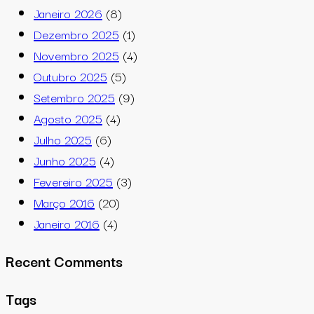
Janeiro 2026
(8)
Dezembro 2025
(1)
Novembro 2025
(4)
Outubro 2025
(5)
Setembro 2025
(9)
Agosto 2025
(4)
Julho 2025
(6)
Junho 2025
(4)
Fevereiro 2025
(3)
Março 2016
(20)
Janeiro 2016
(4)
Recent Comments
Tags