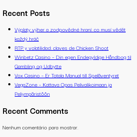
Recent Posts
Výplaty výher a zodpovědné hraní: co musí vědět
každý hráč
RTP y volatilidad: claves de Chicken Shoot
Winbetz Casino – Din egen Endegyldige Håndbog til
Gambling og Udbytte
Vox Casino – Er Totala Manual till Speläventyret
VegaZone – Kattava Opas Pelivalikoimaan ja
Peliympäristöön
Recent Comments
Nenhum comentário para mostrar.