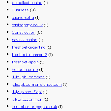
betcollect-casino
(1)
Business
(9)
casino-extra
(1)
casinopage.co.uk
(1)
Construction
(8)
davinci-casino
(1)
freshbet-argentina
(1)
freshbet-denmark2
(1)
freshbet-spain
(1)
hotloot-casino
(1)
Jule_pb_common
(1)
jule_pb_ormanistanbul.com
(1)
July_pinco_Sepi
(1)
july_rb_common
(1)
lets-talk-mortgages.co.uk
(1)