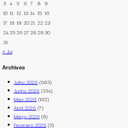
3
4
5
6
7
8
9
10
11
12
13
14
15
16
17
18
19
20
21
22
23
24
25
26
27
28
29
30
31
« Jul
Archives
Julho 2026
(683)
Junho 2026
(334)
Maio 2026
(162)
Abril 2026
(7)
Março 2026
(8)
Fevereiro 2026
(3)