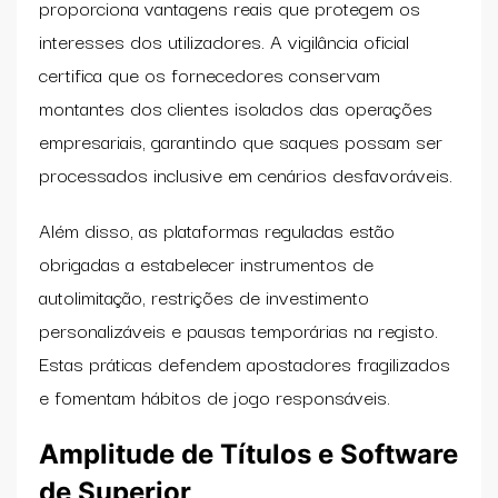
proporciona vantagens reais que protegem os
interesses dos utilizadores. A vigilância oficial
certifica que os fornecedores conservam
montantes dos clientes isolados das operações
empresariais, garantindo que saques possam ser
processados inclusive em cenários desfavoráveis.
Além disso, as plataformas reguladas estão
obrigadas a estabelecer instrumentos de
autolimitação, restrições de investimento
personalizáveis e pausas temporárias na registo.
Estas práticas defendem apostadores fragilizados
e fomentam hábitos de jogo responsáveis.
Amplitude de Títulos e Software
de Superior