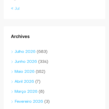
« Jul
Archives
Julho 2026
(683)
Junho 2026
(334)
Maio 2026
(162)
Abril 2026
(7)
Março 2026
(8)
Fevereiro 2026
(3)