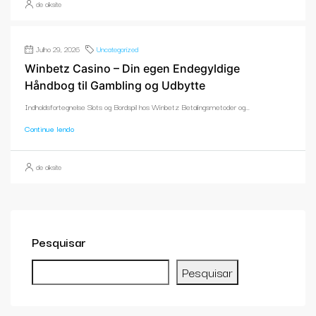
de oksite
Julho 29, 2026
Uncategorized
Winbetz Casino – Din egen Endegyldige
Håndbog til Gambling og Udbytte
Indholdsfortegnelse Slots og Bordspil hos Winbetz Betalingsmetoder og...
Continue lendo
de oksite
Pesquisar
Pesquisar