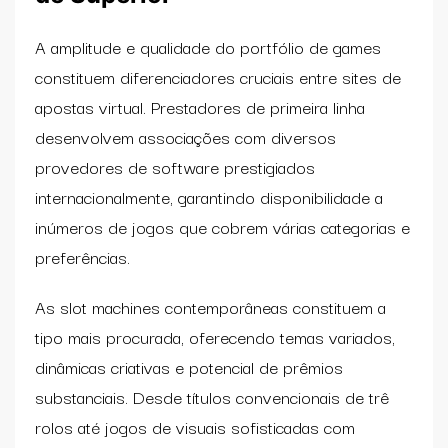
A amplitude e qualidade do portfólio de games
constituem diferenciadores cruciais entre sites de
apostas virtual. Prestadores de primeira linha
desenvolvem associações com diversos
provedores de software prestigiados
internacionalmente, garantindo disponibilidade a
inúmeros de jogos que cobrem várias categorias e
preferências.
As slot machines contemporâneas constituem a
tipo mais procurada, oferecendo temas variados,
dinâmicas criativas e potencial de prêmios
substanciais. Desde títulos convencionais de trê
rolos até jogos de visuais sofisticadas com