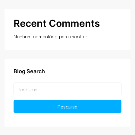
Recent Comments
Nenhum comentário para mostrar.
Blog Search
Pesquisa