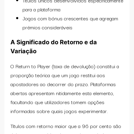
Títulos únicos desenvolvidos especificamente
para a plataforma
Jogos com bónus crescentes que agregam
prémios consideráveis
A Significado do Retorno e da
Variação
O Return to Player (taxa de devolução) constitui a
proporção teórica que um jogo restitui aos
apostadores ao decorrer do prazo. Plataformas
abertas apresentam nitidamente esta elemento,
facultando que utilizadores tomem opções
informadas sobre quais jogos experimentar.
Títulos com retorno maior que a 96 por cento são