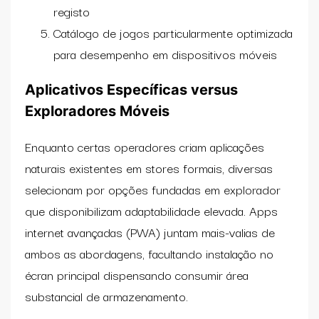
registo
Catálogo de jogos particularmente optimizada
para desempenho em dispositivos móveis
Aplicativos Específicas versus
Exploradores Móveis
Enquanto certas operadores criam aplicações
naturais existentes em stores formais, diversas
selecionam por opções fundadas em explorador
que disponibilizam adaptabilidade elevada. Apps
internet avançadas (PWA) juntam mais-valias de
ambos as abordagens, facultando instalação no
écran principal dispensando consumir área
substancial de armazenamento.