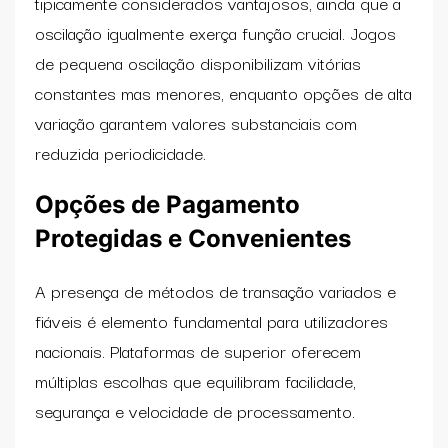
tipicamente considerados vantajosos, ainda que a
oscilação igualmente exerça função crucial. Jogos
de pequena oscilação disponibilizam vitórias
constantes mas menores, enquanto opções de alta
variação garantem valores substanciais com
reduzida periodicidade.
Opções de Pagamento
Protegidas e Convenientes
A presença de métodos de transação variados e
fiáveis é elemento fundamental para utilizadores
nacionais. Plataformas de superior oferecem
múltiplas escolhas que equilibram facilidade,
segurança e velocidade de processamento.