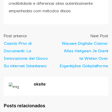
credibilidade e diferencia sites autenticamente
empenhadas com métodos éticas.
Post anterior
Next Post
Casinò Privi di
Nieuwe Digitale Casino:
Documenti: La
Alles Hetgeen Je Dient
Innovazione del Gioco
te Weten Over
Su internet Istantaneo
Eigentijdse Gokplatforms
oksite
Posts relacionados