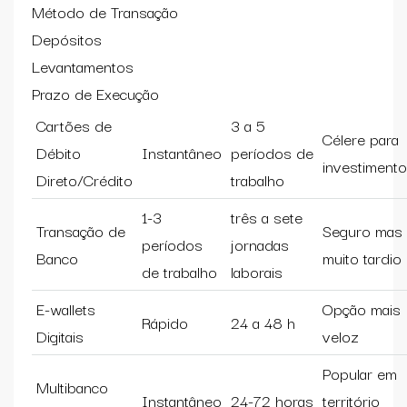
Método de Transação
Depósitos
Levantamentos
Prazo de Execução
Cartões de
3 a 5
Célere para
Débito
Instantâneo
períodos de
investiment
Direto/Crédito
trabalho
1-3
três a sete
Transação de
Seguro mas
períodos
jornadas
Banco
muito tardio
de trabalho
laborais
E-wallets
Opção mais
Rápido
24 a 48 h
Digitais
veloz
Popular em
Multibanco
Instantâneo
24-72 horas
território