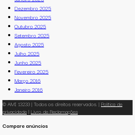
Dezembro 2025
Novembro 2025
Outubro 2025
Setembro 2025
Agosto 2025
Julho 2025
Junho 2025
Fevereiro 2025
Março 2016
Janeiro 2016
© AMI 13233 | Todos os direitos reservados. |
Política de
privacidade
|
Livro de Reclamações
Compare anúncios