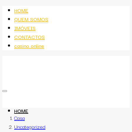
HOME
QUEM SOMOS
IMÓVEIS
CONTACTOS
casino online
HOME
Casa
Uncategorized