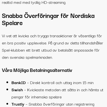
realtid med med tydlig HD-streaming.
Snabba Överföringar för Nordiska
Spelare
Vi vet att kvicka och trygga transaktioner är väsentliga för
en bra positiv upplevelse. På grund av detta tillhandahåller
Spel-klubben ett brett utbud av betalsätt anpassade för
den svenska spelmarknaden.
Våra Möjliga Betalningsalternativ
BankID
– Direkt kontroll och uttag inom 15 min
Swish
– Kvickaste metoden att sätta in och hämta ut
pengar för inhemska spelare
Trustly
– Snabba överföringar utan registrering