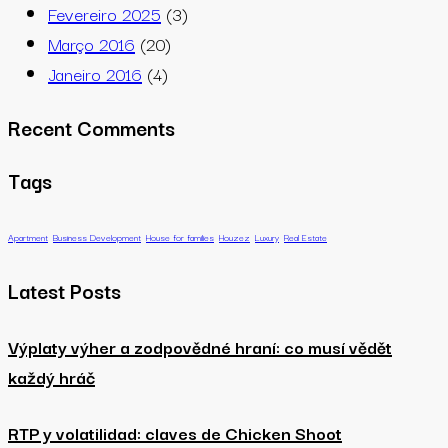
Fevereiro 2025
(3)
Março 2016
(20)
Janeiro 2016
(4)
Recent Comments
Tags
Apartment
Business Development
House for families
Houzez
Luxury
Real Estate
Latest Posts
Výplaty výher a zodpovědné hraní: co musí vědět
každý hráč
RTP y volatilidad: claves de Chicken Shoot