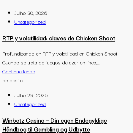
Julho 30, 2026
Uncategorized
RTP y volatilidad: claves de Chicken Shoot
Profundizando en RTP y volatilidad en Chicken Shoot
Cuando se trata de juegos de azar en línea,...
Continue lendo
de oksite
Julho 29, 2026
Uncategorized
Winbetz Casino – Din egen Endegyldige
Håndbog til Gambling og Udbytte