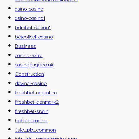
asino-casino
asino-casino1
bdmbet-casino1
betcollect-casino
Business
casino-extra
casinopage.co.uk
Construction
davinci-casino
freshbet-argentina
freshbet-denmark2
freshbet-spain
hotloot-casino
Jule_pb_common
jule_pb_ormanistanbul.com