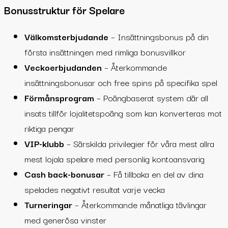
Bonusstruktur för Spelare
Välkomsterbjudande
– Insättningsbonus på din
första insättningen med rimliga bonusvillkor
Veckoerbjudanden
– Återkommande
insättningsbonusar och free spins på specifika spel
Förmånsprogram
– Poängbaserat system där all
insats tillför lojalitetspoäng som kan konverteras mot
riktiga pengar
VIP-klubb
– Särskilda privilegier för våra mest allra
mest lojala spelare med personlig kontoansvarig
Cash back-bonusar
– Få tillbaka en del av dina
spelades negativt resultat varje vecka
Turneringar
– Återkommande månatliga tävlingar
med generösa vinster