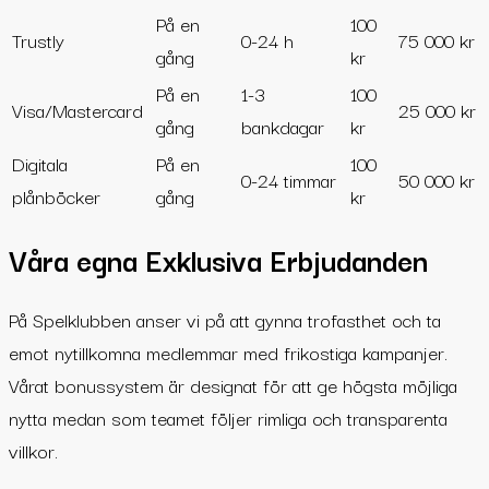
På en
100
Trustly
0-24 h
75 000 kr
gång
kr
På en
1-3
100
Visa/Mastercard
25 000 kr
gång
bankdagar
kr
Digitala
På en
100
0-24 timmar
50 000 kr
plånböcker
gång
kr
Våra egna Exklusiva Erbjudanden
På Spelklubben anser vi på att gynna trofasthet och ta
emot nytillkomna medlemmar med frikostiga kampanjer.
Vårat bonussystem är designat för att ge högsta möjliga
nytta medan som teamet följer rimliga och transparenta
villkor.