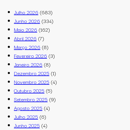
Julho 2026
(683)
Junho 2026
(334)
Maio 2026
(162)
Abril 2026
(7)
Março 2026
(8)
Fevereiro 2026
(3)
Janeiro 2026
(8)
Dezembro 2025
(1)
Novembro 2025
(4)
Outubro 2025
(5)
Setembro 2025
(9)
Agosto 2025
(4)
Julho 2025
(6)
Junho 2025
(4)