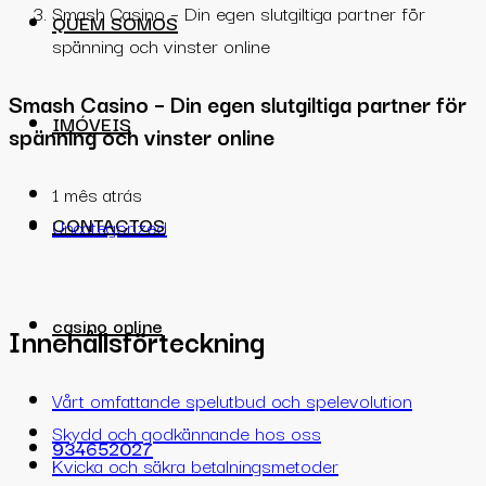
Smash Casino – Din egen slutgiltiga partner för
QUEM SOMOS
spänning och vinster online
Smash Casino – Din egen slutgiltiga partner för
IMÓVEIS
spänning och vinster online
1 mês atrás
CONTACTOS
Uncategorized
casino online
Innehållsförteckning
Vårt omfattande spelutbud och spelevolution
Skydd och godkännande hos oss
934652027
Kvicka och säkra betalningsmetoder