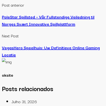
Post anterior
PoleStar Spillsted – Vår Fullstendige Veiledning til
Norges Svært Innovative Spillplattform
Next Post
VegasHero Speelhuis: Uw Definitieve Online Gaming
Locatie
oksite
Posts relacionados
Julho 31, 2026