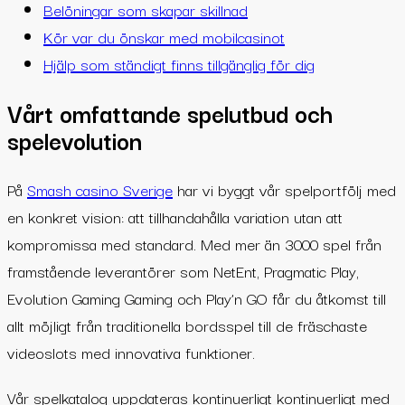
Belöningar som skapar skillnad
Kör var du önskar med mobilcasinot
Hjälp som ständigt finns tillgänglig för dig
Vårt omfattande spelutbud och
spelevolution
På
Smash casino Sverige
har vi byggt vår spelportfölj med
en konkret vision: att tillhandahålla variation utan att
kompromissa med standard. Med mer än 3000 spel från
framstående leverantörer som NetEnt, Pragmatic Play,
Evolution Gaming Gaming och Play’n GO får du åtkomst till
allt möjligt från traditionella bordsspel till de fräschaste
videoslots med innovativa funktioner.
Vår spelkatalog uppdateras kontinuerligt kontinuerligt med