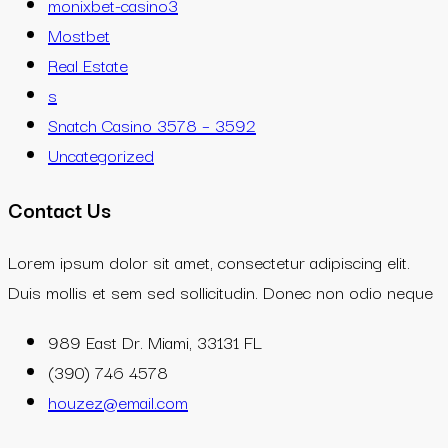
monixbet-casino3
Mostbet
Real Estate
s
Snatch Casino 3578 – 3592
Uncategorized
Contact Us
Lorem ipsum dolor sit amet, consectetur adipiscing elit.
Duis mollis et sem sed sollicitudin. Donec non odio neque
989 East Dr. Miami, 33131 FL
(390) 746 4578
houzez@email.com