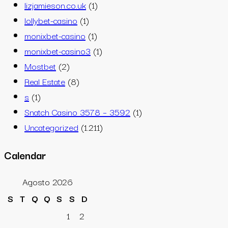
lizjamieson.co.uk
(1)
lollybet-casino
(1)
monixbet-casino
(1)
monixbet-casino3
(1)
Mostbet
(2)
Real Estate
(8)
s
(1)
Snatch Casino 3578 – 3592
(1)
Uncategorized
(1.211)
Calendar
Agosto 2026
S
T
Q
Q
S
S
D
1
2