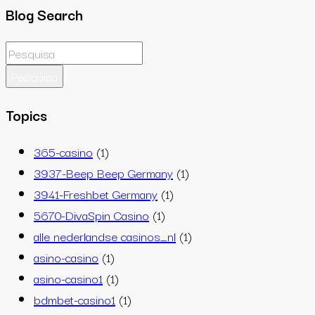
Blog Search
Pesquisa
Topics
365-casino
(1)
3937-Beep Beep Germany
(1)
3941-Freshbet Germany
(1)
5670-DivaSpin Casino
(1)
alle nederlandse casinos_nl
(1)
asino-casino
(1)
asino-casino1
(1)
bdmbet-casino1
(1)