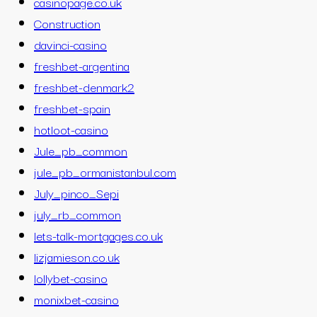
casinopage.co.uk
Construction
davinci-casino
freshbet-argentina
freshbet-denmark2
freshbet-spain
hotloot-casino
Jule_pb_common
jule_pb_ormanistanbul.com
July_pinco_Sepi
july_rb_common
lets-talk-mortgages.co.uk
lizjamieson.co.uk
lollybet-casino
monixbet-casino