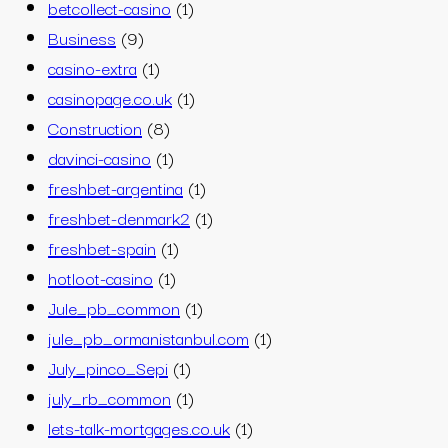
betcollect-casino
(1)
Business
(9)
casino-extra
(1)
casinopage.co.uk
(1)
Construction
(8)
davinci-casino
(1)
freshbet-argentina
(1)
freshbet-denmark2
(1)
freshbet-spain
(1)
hotloot-casino
(1)
Jule_pb_common
(1)
jule_pb_ormanistanbul.com
(1)
July_pinco_Sepi
(1)
july_rb_common
(1)
lets-talk-mortgages.co.uk
(1)