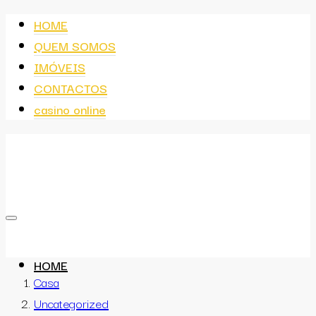
HOME
QUEM SOMOS
IMÓVEIS
CONTACTOS
casino online
HOME
Casa
Uncategorized