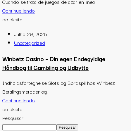
Cuando se trata de juegos de azar en línea,...
Continue lendo
de oksite
Julho 29, 2026
Uncategorized
Winbetz Casino – Din egen Endegyldige
Håndbog til Gambling og Udbytte
Indholdsfortegnelse Slots og Bordspil hos Winbetz
Betalingsmetoder og...
Continue lendo
de oksite
Pesquisar
Pesquisar