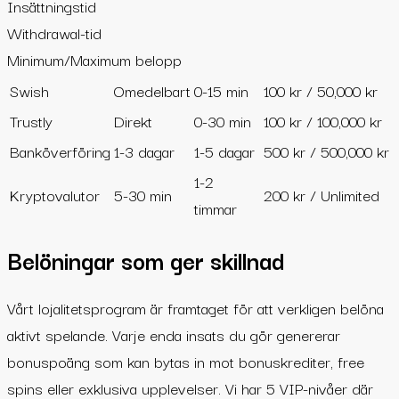
Insättningstid
Withdrawal-tid
Minimum/Maximum belopp
Swish
Omedelbart
0-15 min
100 kr / 50,000 kr
Trustly
Direkt
0-30 min
100 kr / 100,000 kr
Banköverföring
1-3 dagar
1-5 dagar
500 kr / 500,000 kr
1-2
Kryptovalutor
5-30 min
200 kr / Unlimited
timmar
Belöningar som ger skillnad
Vårt lojalitetsprogram är framtaget för att verkligen belöna
aktivt spelande. Varje enda insats du gör genererar
bonuspoäng som kan bytas in mot bonuskrediter, free
spins eller exklusiva upplevelser. Vi har 5 VIP-nivåer där