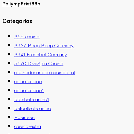
Peliympäristöön
Categorias
365-casino
3937-Beep Beep Germany
3941-Freshbet Germany
5670-DivaSpin Casino
alle nederlandse casinos_nl
asino-casino
asino-casino1
bdmbet-casino1
betcollect-casino
Business
casino-extra