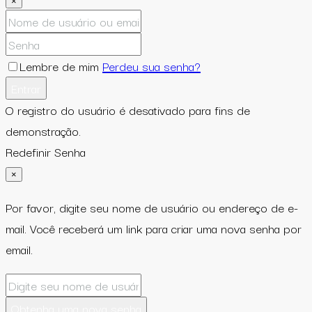
×
Lembre de mim
Perdeu sua senha?
Entrar
O registro do usuário é desativado para fins de
demonstração.
Redefinir Senha
×
Por favor, digite seu nome de usuário ou endereço de e-
mail. Você receberá um link para criar uma nova senha por
email.
Obtenha uma nova senha