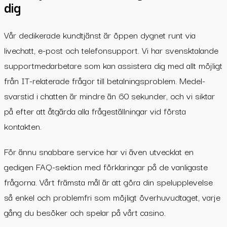
dig
Vår dedikerade kundtjänst är öppen dygnet runt via
livechatt, e-post och telefonsupport. Vi har svensktalande
supportmedarbetare som kan assistera dig med allt möjligt
från IT-relaterade frågor till betalningsproblem. Medel-
svarstid i chatten är mindre än 60 sekunder, och vi siktar
på efter att åtgärda alla frågeställningar vid första
kontakten.
För ännu snabbare service har vi även utvecklat en
gedigen FAQ-sektion med förklaringar på de vanligaste
frågorna. Vårt främsta mål är att göra din spelupplevelse
så enkel och problemfri som möjligt överhuvudtaget, varje
gång du besöker och spelar på vårt casino.