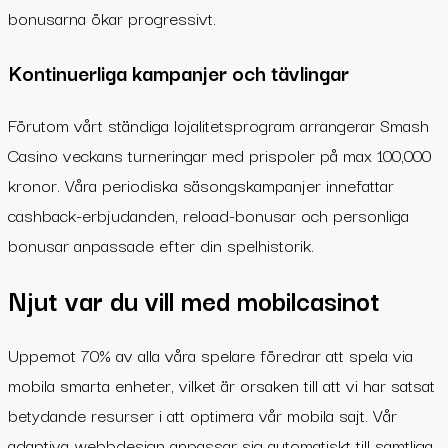
bonusarna ökar progressivt.
Kontinuerliga kampanjer och tävlingar
Förutom vårt ständiga lojalitetsprogram arrangerar Smash
Casino veckans turneringar med prispoler på max 100,000
kronor. Våra periodiska säsongskampanjer innefattar
cashback-erbjudanden, reload-bonusar och personliga
bonusar anpassade efter din spelhistorik.
Njut var du vill med mobilcasinot
Uppemot 70% av alla våra spelare föredrar att spela via
mobila smarta enheter, vilket är orsaken till att vi har satsat
betydande resurser i att optimera vår mobila sajt. Vår
adaptiva webbdesign anpassar sig automatiskt till samtliga