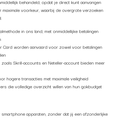
middellijk behandeld, opdat je direct kunt aanvangen
r maximale voorkeur, waarbij de overgrote verzoeken
.
lmethode in ons land, met onmiddellijke betalingen
n
r Card worden aanvaard voor zowel voor betalingen
den
zoals Skrill-accounts en Neteller-account bieden meer
r hogere transacties met maximale veiligheid
rs die volledige overzicht willen van hun gokbudget
 smartphone apparaten, zonder dat jij een afzonderlijke