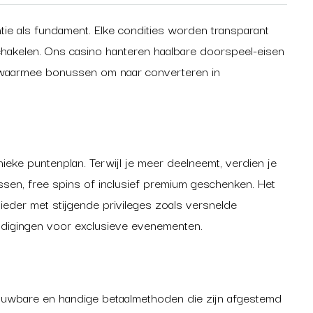
ie als fundament. Elke condities worden transparant
hakelen. Ons casino hanteren haalbare doorspeel-eisen
n waarmee bonussen om naar converteren in
eke puntenplan. Terwijl je meer deelneemt, verdien je
ssen, free spins of inclusief premium geschenken. Het
ieder met stijgende privileges zoals versnelde
digingen voor exclusieve evenementen.
ouwbare en handige betaalmethoden die zijn afgestemd