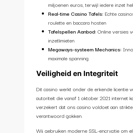
miljoenen euros, terwijl iedere inzet he
Real-time Casino Tafels:
Echte casinos
roulette en baccara hosten
Tafelspellen Aanbod:
Online versies v
inzetlimieten
Megaways-systeem Mechanics:
Innov
maximale spanning
Veiligheid en Integriteit
Dit casino werkt onder de erkende licentie 
autoriteit die vanaf 1 oktober 2021 internet 
verzekert dat ons casino voldoet aan strikte
verantwoord gokken.
Wij gebruiken moderne SSL-encryptie om elk