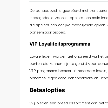
De bonusopzet is gecreëerd met transparant
medegedeeld voordat spelers een actie insc
die spelers een eerlijke mogelijkheid geve
opneembaar tegoed.
VIP Loyaliteitsprogramma
Loyale leden worden gehonoreerd via het uni
punten die kunnen zijn te geruild voor bonu
VIP-programma bestaat uit meerdere levels, 
opnames, eigen accountbeheerders en uitno
Betaalopties
Wij bieden een breed assortiment aan betr