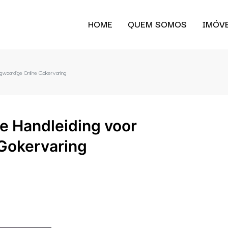
HOME
QUEM SOMOS
IMÓV
gwaardige Online Gokervaring
e Handleiding voor
Gokervaring