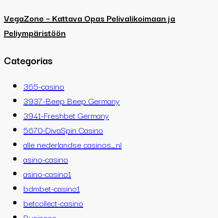
VegaZone – Kattava Opas Pelivalikoimaan ja
Peliympäristöön
Categorias
365-casino
3937-Beep Beep Germany
3941-Freshbet Germany
5670-DivaSpin Casino
alle nederlandse casinos_nl
asino-casino
asino-casino1
bdmbet-casino1
betcollect-casino
Business