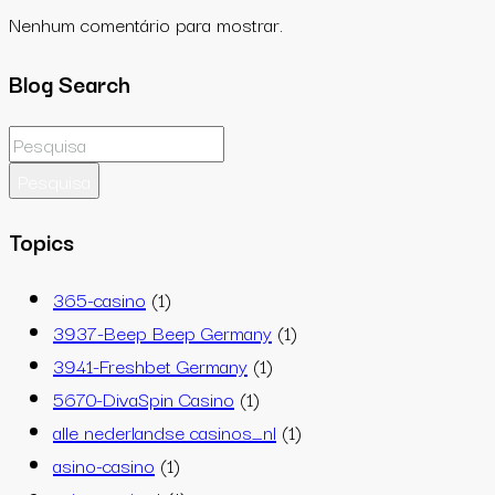
Nenhum comentário para mostrar.
Blog Search
Pesquisa
Topics
365-casino
(1)
3937-Beep Beep Germany
(1)
3941-Freshbet Germany
(1)
5670-DivaSpin Casino
(1)
alle nederlandse casinos_nl
(1)
asino-casino
(1)