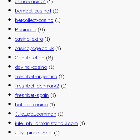
asino-casino1
(1)
bdmbet-casino1
(1)
betcollect-casino
(1)
Business
(9)
casino-extra
(1)
casinopage.co.uk
(1)
Construction
(8)
davinci-casino
(1)
freshbet-argentina
(1)
freshbet-denmark2
(1)
freshbet-spain
(1)
hotloot-casino
(1)
Jule_pb_common
(1)
jule_pb_ormanistanbul.com
(1)
July_pinco_Sepi
(1)