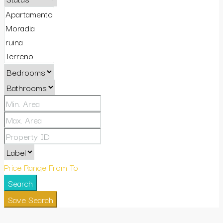
Price Range
From
To
Search
Save Search