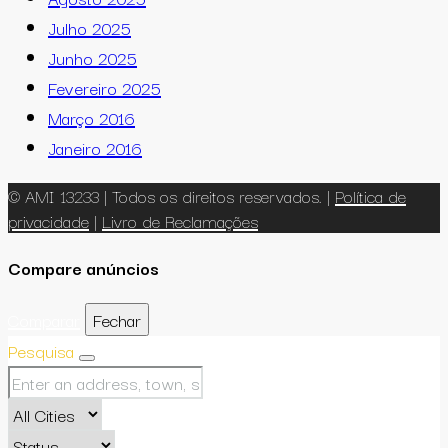
Julho 2025
Junho 2025
Fevereiro 2025
Março 2016
Janeiro 2016
© AMI 13233 | Todos os direitos reservados. |
Política de
privacidade
|
Livro de Reclamações
Compare anúncios
Comparar
Fechar
Pesquisa