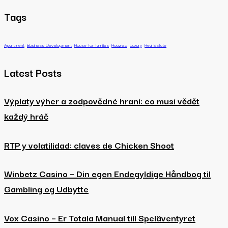
Tags
Apartment
Business Development
House for families
Houzez
Luxury
Real Estate
Latest Posts
Výplaty výher a zodpovědné hraní: co musí vědět
každý hráč
RTP y volatilidad: claves de Chicken Shoot
Winbetz Casino – Din egen Endegyldige Håndbog til
Gambling og Udbytte
Vox Casino – Er Totala Manual till Speläventyret