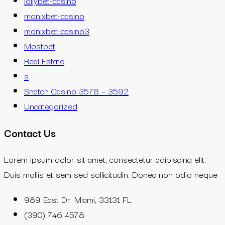
lollybet-casino
monixbet-casino
monixbet-casino3
Mostbet
Real Estate
s
Snatch Casino 3578 – 3592
Uncategorized
Contact Us
Lorem ipsum dolor sit amet, consectetur adipiscing elit.
Duis mollis et sem sed sollicitudin. Donec non odio neque
989 East Dr. Miami, 33131 FL
(390) 746 4578