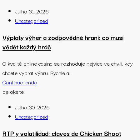
Julho 31, 2026
Uncategorized
Výplaty výher a zodpovědné hraní: co musí
vědět každý hráč
O kvalitě online casina se rozhoduje nejvíce ve chvíli, kdy
chcete vybrat výhru. Rychlé a...
Continue lendo
de oksite
Julho 30, 2026
Uncategorized
RTP y volatilidad: claves de Chicken Shoot