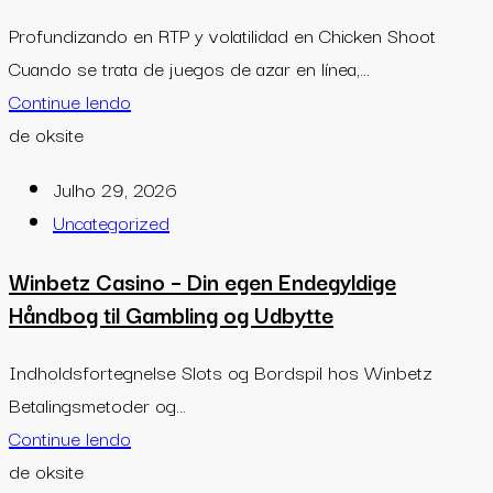
Profundizando en RTP y volatilidad en Chicken Shoot
Cuando se trata de juegos de azar en línea,...
Continue lendo
de oksite
Julho 29, 2026
Uncategorized
Winbetz Casino – Din egen Endegyldige
Håndbog til Gambling og Udbytte
Indholdsfortegnelse Slots og Bordspil hos Winbetz
Betalingsmetoder og...
Continue lendo
de oksite