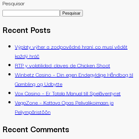
Pesquisar
Pesquisar
Recent Posts
Výplaty výher a zodpovědné hraní: co musí vědět
každý hráč
RTP y volatilidad: claves de Chicken Shoot
Winbetz Casino – Din egen Endegyldige Håndbog til
Gambling og Udbytte
Vox Casino – Er Totala Manual till Speläventyret
VegaZone – Kattava Opas Pelivalikoimaan ja
Peliympäristöön
Recent Comments