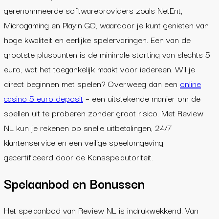
gerenommeerde softwareproviders zoals NetEnt,
Microgaming en Play’n GO, waardoor je kunt genieten van
hoge kwaliteit en eerlijke spelervaringen. Een van de
grootste pluspunten is de minimale storting van slechts 5
euro, wat het toegankelijk maakt voor iedereen. Wil je
direct beginnen met spelen? Overweeg dan een
online
casino 5 euro deposit
– een uitstekende manier om de
spellen uit te proberen zonder groot risico. Met Review
NL kun je rekenen op snelle uitbetalingen, 24/7
klantenservice en een veilige speelomgeving,
gecertificeerd door de Kansspelautoriteit.
Spelaanbod en Bonussen
Het spelaanbod van Review NL is indrukwekkend. Van