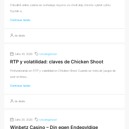
O kvalitě online casina se rozhoduje nejvíce ve chvíli, kdy chcete vybrat výhru.
Rychlé a...
Continue lendo
de oksite
Julho 30, 2026
Uncategorized
RTP y volatilidad: claves de Chicken Shoot
Profundizando en RTP y volatilidad en Chicken Shoot Cuando se trata de juegos de
azar en línea,...
Continue lendo
de oksite
Julho 29, 2026
Uncategorized
Winbetz Casino – Din egen Endegyldige