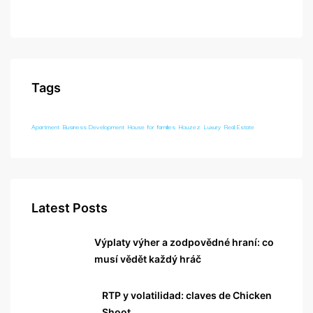
Tags
Apartment
Business Development
House for families
Houzez
Luxury
Real Estate
Latest Posts
Výplaty výher a zodpovědné hraní: co
musí vědět každý hráč
RTP y volatilidad: claves de Chicken
Shoot