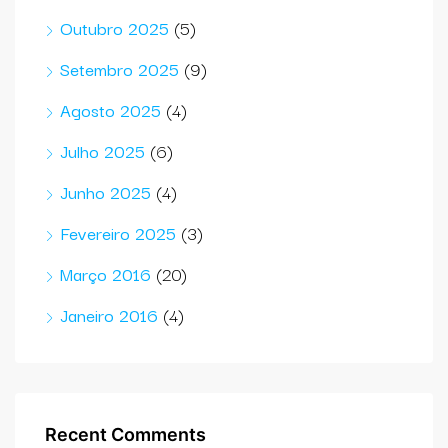
Outubro 2025
(5)
Setembro 2025
(9)
Agosto 2025
(4)
Julho 2025
(6)
Junho 2025
(4)
Fevereiro 2025
(3)
Março 2016
(20)
Janeiro 2016
(4)
Recent Comments