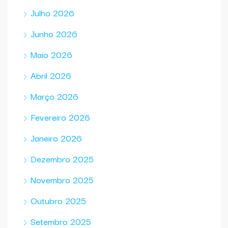
Julho 2026
Junho 2026
Maio 2026
Abril 2026
Março 2026
Fevereiro 2026
Janeiro 2026
Dezembro 2025
Novembro 2025
Outubro 2025
Setembro 2025