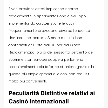
I vari provider esteri impiegano risorse
regolarmente in sperimentazione e sviluppo,
implementando caratteristiche le quali
frequentemente prevedono diverse tendenze
dominanti nel settore. Stando a statistiche
confermati dall’Ente dell’UE per del Gioco
Regolamentato, più di del sessanta percento dei
scommettitori europei adopera perlomeno
occasionalmente piattaforme straniere grazie alla
questa più ampia gamma di giochi con requisiti
molto più convenienti.
Peculiarità Distintive relativi ai
Casinò Internazionali