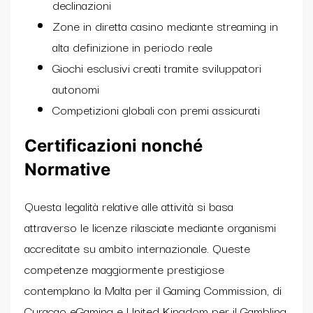
declinazioni
Zone in diretta casino mediante streaming in
alta definizione in periodo reale
Giochi esclusivi creati tramite sviluppatori
autonomi
Competizioni globali con premi assicurati
Certificazioni nonché
Normative
Questa legalità relative alle attività si basa
attraverso le licenze rilasciate mediante organismi
accreditate su ambito internazionale. Queste
competenze maggiormente prestigiose
contemplano la Malta per il Gaming Commission, di
Curaçao eGaming e United Kingdom per il Gambling