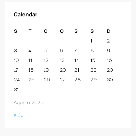
Calendar
S
T
Q
Q
S
S
D
1
2
3
4
5
6
7
8
9
10
11
12
13
14
15
16
17
18
19
20
21
22
23
24
25
26
27
28
29
30
31
Agosto 2026
« Jul