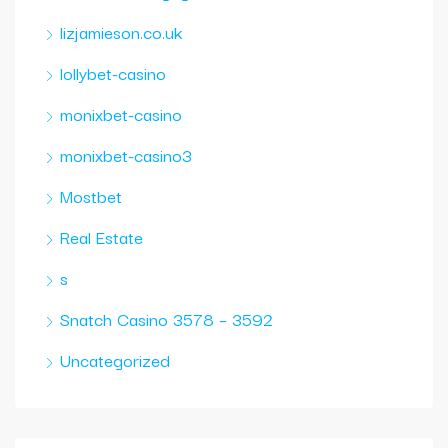
lizjamieson.co.uk
lollybet-casino
monixbet-casino
monixbet-casino3
Mostbet
Real Estate
s
Snatch Casino 3578 – 3592
Uncategorized