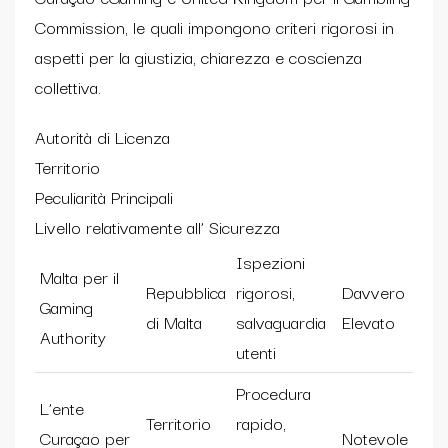
Commission, le quali impongono criteri rigorosi in
aspetti per la giustizia, chiarezza e coscienza
collettiva.
Autorità di Licenza
Territorio
Peculiarità Principali
Livello relativamente all’ Sicurezza
Ispezioni
Malta per il
Repubblica
rigorosi,
Davvero
Gaming
di Malta
salvaguardia
Elevato
Authority
utenti
Procedura
L’ente
Territorio
rapido,
Curaçao per
Notevole