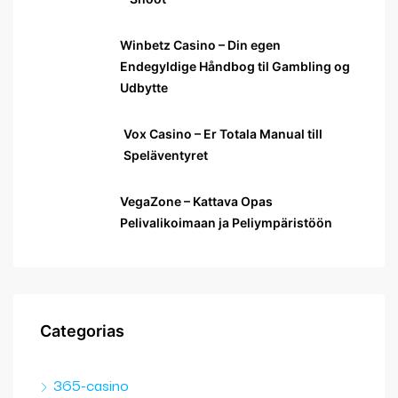
Winbetz Casino – Din egen
Endegyldige Håndbog til Gambling og
Udbytte
Vox Casino – Er Totala Manual till
Speläventyret
VegaZone – Kattava Opas
Pelivalikoimaan ja Peliympäristöön
Categorias
365-casino