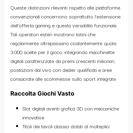
Queste distinzioni rilevanti rispetto alle piattaforme
convenzionali concernono soprattutto l’estensione
dell’offerta gaming e questa versatilità funzionale.
Tali operatori esteri mostrano listini che
regolarmente oltrepassano costantemente quota
3.000 scelte per il gioco, integrando macchinette
digitali caratterizzate da premi crescenti milionari,
postazioni dal vivo con dealer qualificati e aree
consacrate alle scommesse sullo sport integrate.
Raccolta Giochi Vasto
Slot digitali aventi grafica 3D con meccaniche
innovative
Titoli dei tavoli classici dotati di molteplici