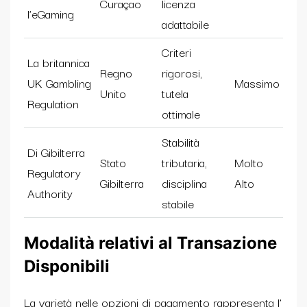
Curaçao
licenza
l’eGaming
adattabile
Criteri
La britannica
Regno
rigorosi,
UK Gambling
Massimo
Unito
tutela
Regulation
ottimale
Stabilità
Di Gibilterra
Stato
tributaria,
Molto
Regulatory
Gibilterra
disciplina
Alto
Authority
stabile
Modalità relativi al Transazione
Disponibili
La varietà nelle opzioni di pagamento rappresenta l’