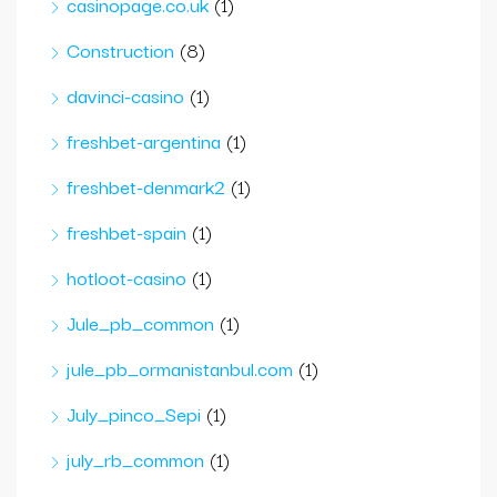
casinopage.co.uk
(1)
Construction
(8)
davinci-casino
(1)
freshbet-argentina
(1)
freshbet-denmark2
(1)
freshbet-spain
(1)
hotloot-casino
(1)
Jule_pb_common
(1)
jule_pb_ormanistanbul.com
(1)
July_pinco_Sepi
(1)
july_rb_common
(1)