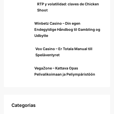
RTP y volatilidad: claves de Chicken
Shoot
Winbetz Casino – Din egen
Endegyldige Håndbog til Gambling og
Udbytte
Vox Casino – Er Totala Manual till
Speläventyret
VegaZone – Kattava Opas
Pelivalikoimaan ja Peliympäristöön
Categorias