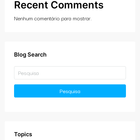
Recent Comments
Nenhum comentário para mostrar.
Blog Search
Pesquisa
Topics