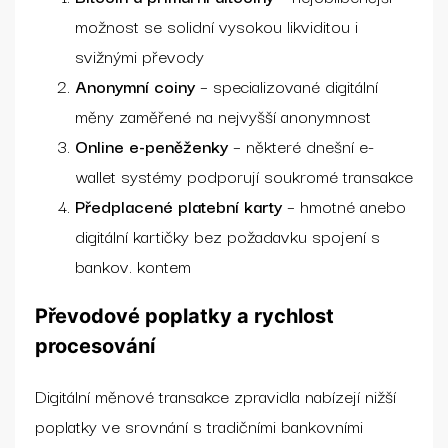
možnost se solidní vysokou likviditou i
svižnými převody
Anonymní coiny
– specializované digitální
měny zaměřené na nejvyšší anonymnost
Online e-peněženky
– některé dnešní e-
wallet systémy podporují soukromé transakce
Předplacené platební karty
– hmotné anebo
digitální kartičky bez požadavku spojení s
bankov. kontem
Převodové poplatky a rychlost
procesování
Digitální měnové transakce zpravidla nabízejí nižší
poplatky ve srovnání s tradičními bankovními