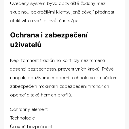
Uvedený systém bývá obzvláště žádaný mezi
skupinou pokročilými klienty, jenž dávají přednost
efektivitu a váží si svůj čas.< /p>
Ochrana i zabezpečení
uživatelů
Nepřítomnost tradičního kontroly neznamená
absenci bezpečnostn. preventivních kroků. Právě
naopak, používáme moderní technologie za účelem
zabezpečení maximální zabezpečení finančních
operací a také herních profilů.
Ochranný element
Technologie
Úroveň bezpečnosti