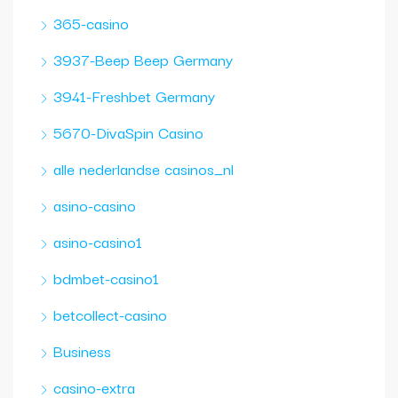
365-casino
3937-Beep Beep Germany
3941-Freshbet Germany
5670-DivaSpin Casino
alle nederlandse casinos_nl
asino-casino
asino-casino1
bdmbet-casino1
betcollect-casino
Business
casino-extra