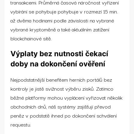
transakcemi. Průměrná časová náročnost vyřízení
vybírání se pohybuje pohybuje v rozmezí 15 min.
až dvěma hodinami podle závislosti na vybrané
vybrané kryptoměně a také aktuálním zatížení
blockchainové sítě.
Výplaty bez nutnosti čekací
doby na dokončení ověření
Nejpodstatnější benefitem herních portálů bez
kontroly je jistě svižnost výběru zisků. Zatímco
běžné platformy mohou vyplácení vyřizovat několik
obchodních dnů, náš systémy zajišťují převod
peněz v podstatě ihned po dokončení schválení
requestu.