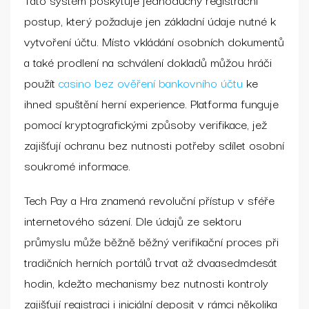
postup, který požaduje jen základní údaje nutné k
vytvoření účtu. Místo vkládání osobních dokumentů
a také prodlení na schválení dokladů můžou hráči
použít
casino bez ověření bankovního účtu
ke
ihned spuštění herní experience. Platforma funguje
pomocí kryptografickými způsoby verifikace, jež
zajišťují ochranu bez nutnosti potřeby sdílet osobní
soukromé informace.
Tech Pay a Hra znamená revoluční přístup v sféře
internetového sázení. Dle údajů ze sektoru
průmyslu může běžně běžný verifikační proces při
tradičních herních portálů trvat až dvaasedmdesát
hodin, kdežto mechanismy bez nutnosti kontroly
zajišťují registraci i iniciální deposit v rámci několika