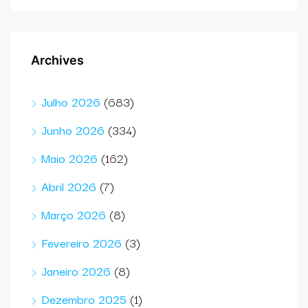
Archives
Julho 2026
(683)
Junho 2026
(334)
Maio 2026
(162)
Abril 2026
(7)
Março 2026
(8)
Fevereiro 2026
(3)
Janeiro 2026
(8)
Dezembro 2025
(1)