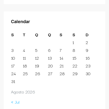
Calendar
S
T
Q
Q
S
S
D
1
2
3
4
5
6
7
8
9
10
11
12
13
14
15
16
17
18
19
20
21
22
23
24
25
26
27
28
29
30
31
Agosto 2026
« Jul