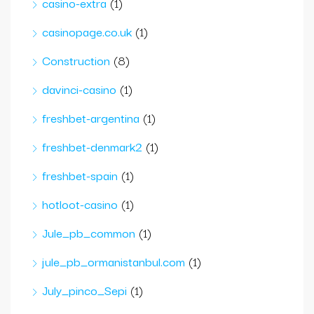
casino-extra
(1)
casinopage.co.uk
(1)
Construction
(8)
davinci-casino
(1)
freshbet-argentina
(1)
freshbet-denmark2
(1)
freshbet-spain
(1)
hotloot-casino
(1)
Jule_pb_common
(1)
jule_pb_ormanistanbul.com
(1)
July_pinco_Sepi
(1)