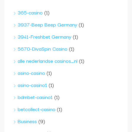
365-casino
(1)
3937-Beep Beep Germany
(1)
3941-Freshbet Germany
(1)
5670-DivaSpin Casino
(1)
alle nederlandse casinos_nl
(1)
asino-casino
(1)
asino-casino1
(1)
bdmbet-casino1
(1)
betcollect-casino
(1)
Business
(9)