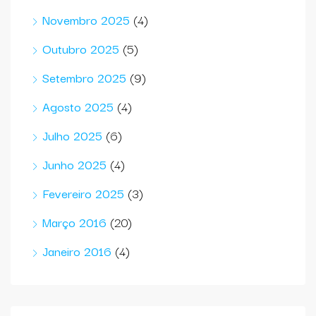
Novembro 2025
(4)
Outubro 2025
(5)
Setembro 2025
(9)
Agosto 2025
(4)
Julho 2025
(6)
Junho 2025
(4)
Fevereiro 2025
(3)
Março 2016
(20)
Janeiro 2016
(4)