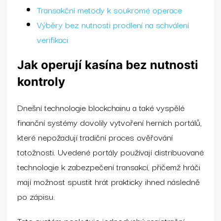
Transakční metody k soukromé operace
Výběry bez nutnosti prodlení na schválení
verifikaci
Jak operují kasína bez nutnosti
kontroly
Dnešní technologie blockchainu a také vyspělé
finanční systémy dovolily vytvoření herních portálů,
které nepožadují tradiční proces ověřování
totožnosti. Uvedené portály používají distribuované
technologie k zabezpečení transakcí, přičemž hráči
mají možnost spustit hrát prakticky ihned následně
po zápisu.
Tato systém poskytuje jednoduchý registrační