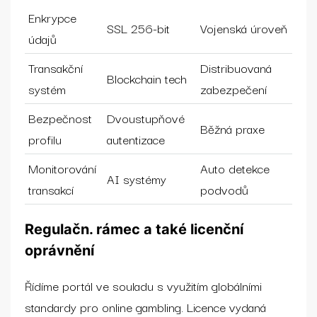
Enkrypce
SSL 256-bit
Vojenská úroveň
údajů
Transakční
Distribuovaná
Blockchain tech
systém
zabezpečení
Bezpečnost
Dvoustupňové
Běžná praxe
profilu
autentizace
Monitorování
Auto detekce
AI systémy
transakcí
podvodů
Regulačn. rámec a také licenční
oprávnění
Řídíme portál ve souladu s využitím globálními
standardy pro online gambling. Licence vydaná