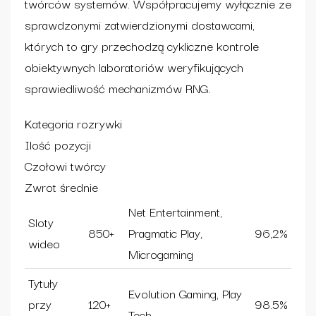
twórców systemów. Współpracujemy wyłącznie ze
sprawdzonymi zatwierdzionymi dostawcami,
których to gry przechodzą cykliczne kontrole
obiektywnych laboratoriów weryfikujących
sprawiedliwość mechanizmów RNG.
Kategoria rozrywki
Ilość pozycji
Czołowi twórcy
Zwrot średnie
Net Entertainment,
Sloty
850+
Pragmatic Play,
96,2%
wideo
Microgaming
Tytuły
Evolution Gaming, Play
przy
120+
98.5%
Tech