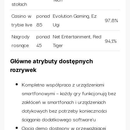
stołach
Casino w
ponad
Evolution Gaming, Ez
97,8%
trybie live
85
Ugi
Nagrody
ponad
Net Entertainment, Red
94,1%
rosnące
45
Tiger
Główne atrybuty dostępnych
rozrywek
Kompletna współpraca z urządzeniami
smartfonowymi – każdy gry funkcjonują bez
zakłóceń w smartfonach i urządzeniach
dotykowych bez potrzeby konieczności
ściągania dodatkowego software’u
Opcja demo dostępny w przeważającej