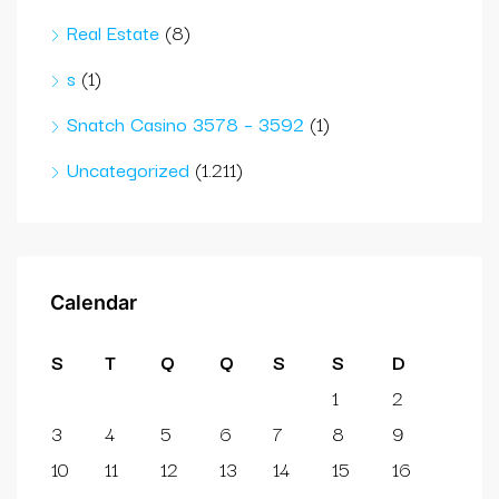
Real Estate
(8)
s
(1)
Snatch Casino 3578 – 3592
(1)
Uncategorized
(1.211)
Calendar
S
T
Q
Q
S
S
D
1
2
3
4
5
6
7
8
9
10
11
12
13
14
15
16