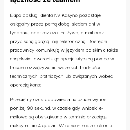
Ekipa obsługi klienta NV Kasyno pozostaje
osiągalny przez pełną dobę, siedem dni w
tygodniu, poprzez czat na żywo, e-mail oraz
przypisaną gorącą linię telefoniczną. Dostępni
pracownicy komunikują w językiem polskim a także
angielskim, gwarantując specjalistyczną pomoc w
trakcie rozwiązywaniu wszelkich trudności
technicznych, płatniczych lub związanych wobec
operacją konta.
Przeciętny czas odpowiedzi na czacie wynosi
poniżej 90 sekund, w czasie gdy wnioski e-
mailowe są obsługiwane w terminie przeciągu
maksymalnie 4 godzin. W ramach naszej stronie