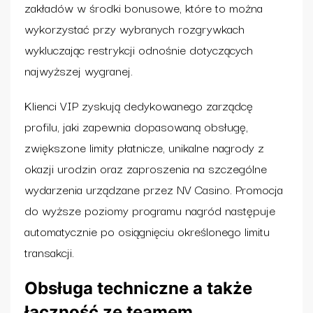
zakładów w środki bonusowe, które to można
wykorzystać przy wybranych rozgrywkach
wykluczając restrykcji odnośnie dotyczących
najwyższej wygranej.
Klienci VIP zyskują dedykowanego zarządcę
profilu, jaki zapewnia dopasowaną obsługę,
zwiększone limity płatnicze, unikalne nagrody z
okazji urodzin oraz zaproszenia na szczególne
wydarzenia urządzane przez NV Casino. Promocja
do wyższe poziomy programu nagród następuje
automatycznie po osiągnięciu określonego limitu
transakcji.
Obsługa techniczne a także
łączność ze teamem