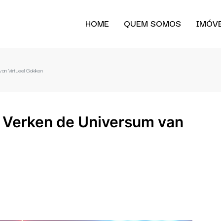
HOME
QUEM SOMOS
IMÓV
van Virtueel Gokken
 Verken de Universum van