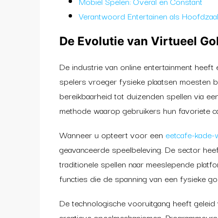
Mobiel Spelen: Overal en Constant
Verantwoord Entertainen als Hoofdzaa
De Evolutie van Virtueel G
De industrie van online entertainment heeft
spelers vroeger fysieke plaatsen moesten 
bereikbaarheid tot duizenden spellen via een
methode waarop gebruikers hun favoriete ca
Wanneer u opteert voor een
eetcafe-kade-
geavanceerde speelbeleving. De sector heef
traditionele spellen naar meeslepende platf
functies die de spanning van een fysieke go
De technologische vooruitgang heeft geleid
creatieve speelmechanismen. Programmeurs 