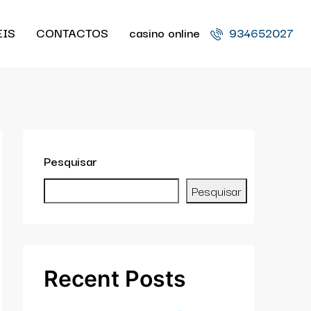
EIS
CONTACTOS
casino online
934652027
Pesquisar
Pesquisar
Recent Posts