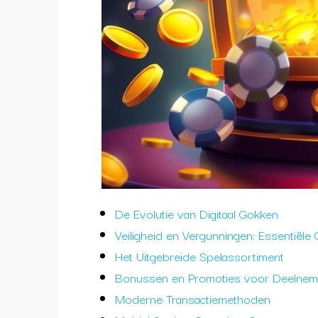
De Evolutie van Digitaal Gokken
Veiligheid en Vergunningen: Essentiële 
Het Uitgebreide Spelassortiment
Bonussen en Promoties voor Deelnem
Moderne Transactiemethoden