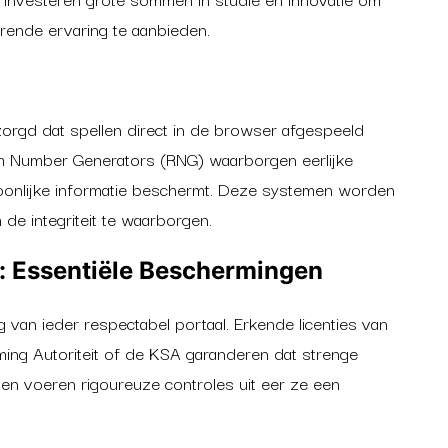
rende ervaring te aanbieden.
rgd dat spellen direct in de browser afgespeeld
 Number Generators (RNG) waarborgen eerlijke
rsoonlijke informatie beschermt. Deze systemen worden
 de integriteit te waarborgen.
: Essentiële Beschermingen
van ieder respectabel portaal. Erkende licenties van
ing Autoriteit of de KSA garanderen dat strenge
ten voeren rigoureuze controles uit eer ze een