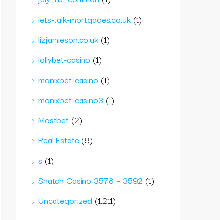
lets-talk-mortgages.co.uk
(1)
lizjamieson.co.uk
(1)
lollybet-casino
(1)
monixbet-casino
(1)
monixbet-casino3
(1)
Mostbet
(2)
Real Estate
(8)
s
(1)
Snatch Casino 3578 – 3592
(1)
Uncategorized
(1.211)