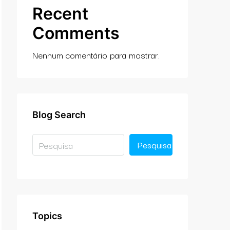
Recent
Comments
Nenhum comentário para mostrar.
Blog Search
Pesquisa
Topics