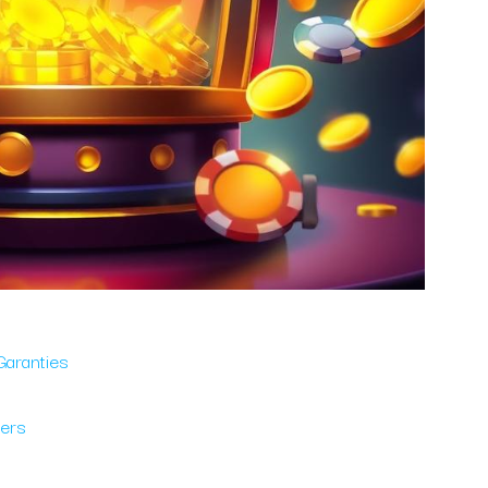
Garanties
ers