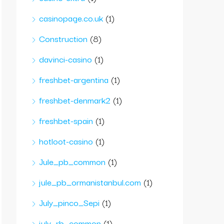
casinopage.co.uk
(1)
Construction
(8)
davinci-casino
(1)
freshbet-argentina
(1)
freshbet-denmark2
(1)
freshbet-spain
(1)
hotloot-casino
(1)
Jule_pb_common
(1)
jule_pb_ormanistanbul.com
(1)
July_pinco_Sepi
(1)
july_rb_common
(1)