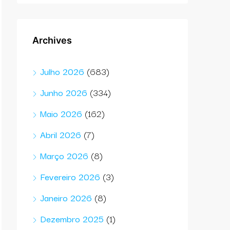
Archives
Julho 2026
(683)
Junho 2026
(334)
Maio 2026
(162)
Abril 2026
(7)
Março 2026
(8)
Fevereiro 2026
(3)
Janeiro 2026
(8)
Dezembro 2025
(1)