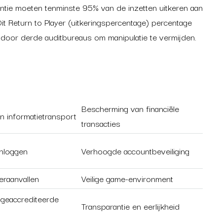
entie moeten tenminste 95% van de inzetten uitkeren aan
it Return to Player (uitkeringspercentage) percentage
door derde auditbureaus om manipulatie te vermijden.
Bescherming van financiële
an informatietransport
transacties
 inloggen
Verhoogde accountbeveiliging
raanvallen
Veilige game-environment
 geaccrediteerde
Transparantie en eerlijkheid