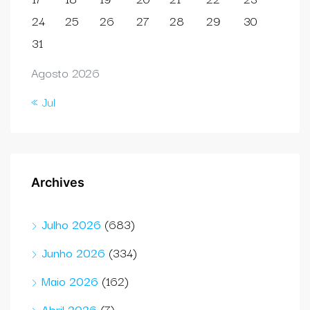
24
25
26
27
28
29
30
31
Agosto 2026
« Jul
Archives
Julho 2026
(683)
Junho 2026
(334)
Maio 2026
(162)
Abril 2026
(7)