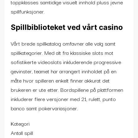
toppklasses samtidige visuelt innhold pluss jevne
spillfunksjoner.
Spillbiblioteket ved vårt casino
Vårt brede spillkatalog omfavner alle valg samt
spillkategorier. Med alt fra klassiske slots mot
sofistikerte videoslots inkluderende progressive
gevinster, teamet har arrangert innholdet på en
måte hvor spilleren enkelt finner akkurat det
brukeren er ute etter. Bordspillene på plattformen
inkluderer flere versjoner med 21, rulett, punto
banco samt pokervariasjoner.
Kategori
Antall spill