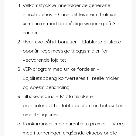
Velkomstpakke inneholdende generøse
innsatsbehov – Casinoet leverer attraktive
kampanjer med oppnåelige wagering på 35-
ganger
Hver uke påfyll-bonuser – Etablerte brukere
oppnår regelmessige tilleggsmidler for
vedvarende lojalitet
VIP-program med unike fordeler –
Lojalitetspoeng konverteres til reelle midler
og spesialbehandling
Tilbakebetaling – Motta tilbake en
prosentandel for tabte beløp uten behov for
omsetningskrav
Konkurranser med garanterte premier – Være
med i turneringen angående eksepsjonelle