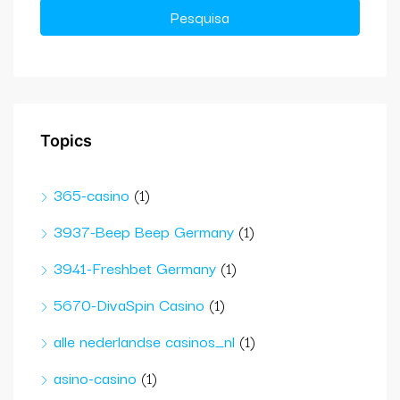
Pesquisa
Topics
365-casino
(1)
3937-Beep Beep Germany
(1)
3941-Freshbet Germany
(1)
5670-DivaSpin Casino
(1)
alle nederlandse casinos_nl
(1)
asino-casino
(1)