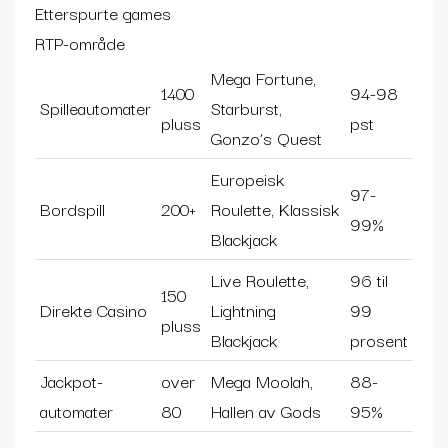
Etterspurte games
RTP-område
Mega Fortune,
1400
94-98
Spilleautomater
Starburst,
pluss
pst
Gonzo’s Quest
Europeisk
97-
Bordspill
200+
Roulette, Klassisk
99%
Blackjack
Live Roulette,
96 til
150
Direkte Casino
Lightning
99
pluss
Blackjack
prosent
Jackpot-
over
Mega Moolah,
88-
automater
80
Hallen av Gods
95%