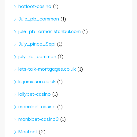
hotloot-casino
(1)
Jule_pb_common
(1)
jule_pb_ormanistanbul.com
(1)
July_pinco_Sepi
(1)
july_rb_common
(1)
lets-talk-mortgages.co.uk
(1)
lizjamieson.co.uk
(1)
lollybet-casino
(1)
monixbet-casino
(1)
monixbet-casino3
(1)
Mostbet
(2)