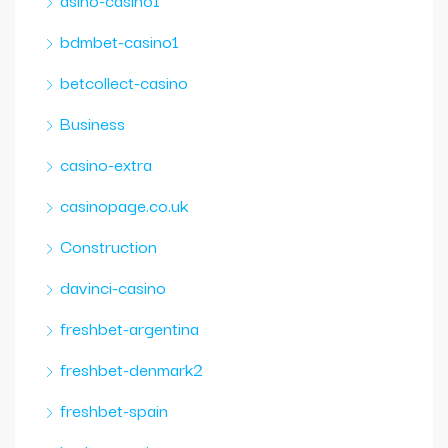
bdmbet-casino1
betcollect-casino
Business
casino-extra
casinopage.co.uk
Construction
davinci-casino
freshbet-argentina
freshbet-denmark2
freshbet-spain