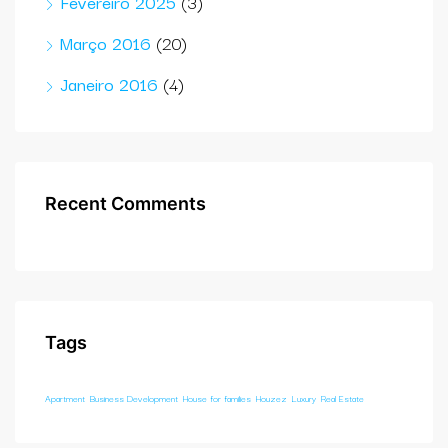
Fevereiro 2025
(3)
Março 2016
(20)
Janeiro 2016
(4)
Recent Comments
Tags
Apartment
Business Development
House for families
Houzez
Luxury
Real Estate