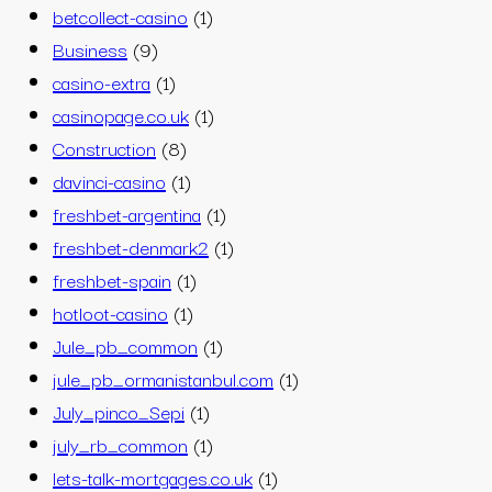
betcollect-casino
(1)
Business
(9)
casino-extra
(1)
casinopage.co.uk
(1)
Construction
(8)
davinci-casino
(1)
freshbet-argentina
(1)
freshbet-denmark2
(1)
freshbet-spain
(1)
hotloot-casino
(1)
Jule_pb_common
(1)
jule_pb_ormanistanbul.com
(1)
July_pinco_Sepi
(1)
july_rb_common
(1)
lets-talk-mortgages.co.uk
(1)