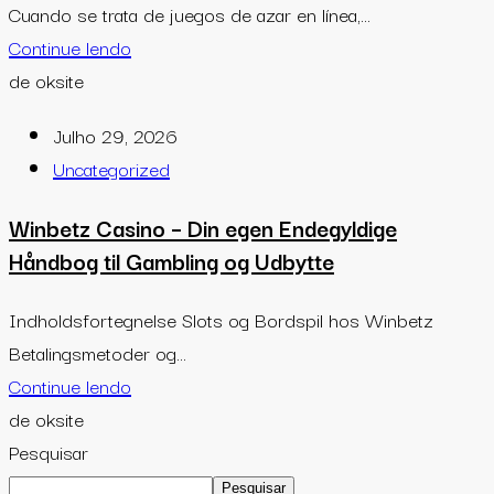
Cuando se trata de juegos de azar en línea,...
Continue lendo
de oksite
Julho 29, 2026
Uncategorized
Winbetz Casino – Din egen Endegyldige
Håndbog til Gambling og Udbytte
Indholdsfortegnelse Slots og Bordspil hos Winbetz
Betalingsmetoder og...
Continue lendo
de oksite
Pesquisar
Pesquisar