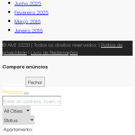
Junho 2025
Fevereiro 2025
Março 2016
Janeiro 2016
© AMI 13233 | Todos os direitos reservados. |
Política de
privacidade
|
Livro de Reclamações
Compare anúncios
Comparar
Fechar
Pesquisa