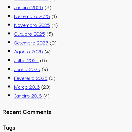
Janeiro 2026
(8)
Dezembro 2025
(1)
Novembro 2025
(4)
Outubro 2025
(5)
Setembro 2025
(9)
Agosto 2025
(4)
Julho 2025
(6)
Junho 2025
(4)
Fevereiro 2025
(3)
Março 2016
(20)
Janeiro 2016
(4)
Recent Comments
Tags