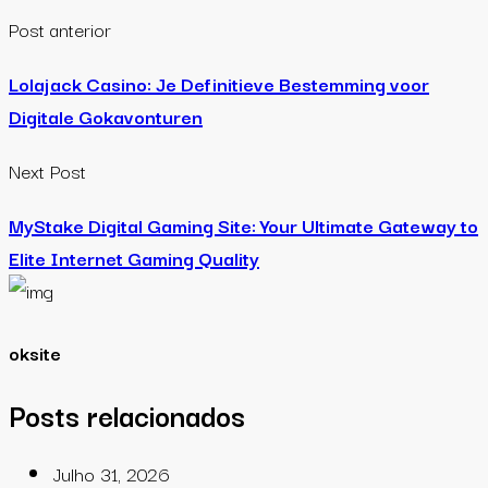
Post anterior
Lolajack Casino: Je Definitieve Bestemming voor
Digitale Gokavonturen
Next Post
MyStake Digital Gaming Site: Your Ultimate Gateway to
Elite Internet Gaming Quality
oksite
Posts relacionados
Julho 31, 2026