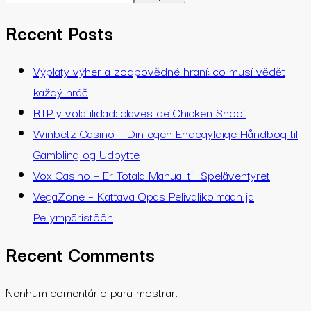
Recent Posts
Výplaty výher a zodpovědné hraní: co musí vědět
každý hráč
RTP y volatilidad: claves de Chicken Shoot
Winbetz Casino – Din egen Endegyldige Håndbog til
Gambling og Udbytte
Vox Casino – Er Totala Manual till Speläventyret
VegaZone – Kattava Opas Pelivalikoimaan ja
Peliympäristöön
Recent Comments
Nenhum comentário para mostrar.