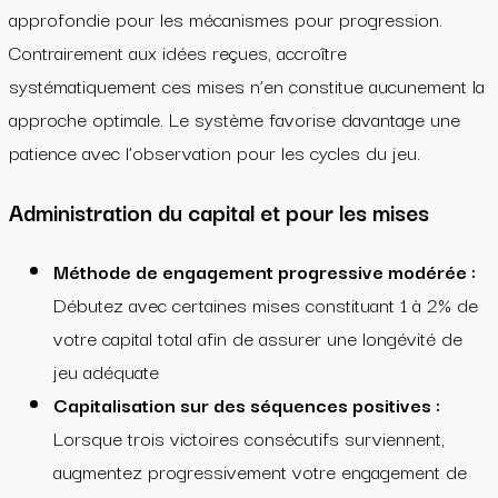
approfondie pour les mécanismes pour progression.
Contrairement aux idées reçues, accroître
systématiquement ces mises n’en constitue aucunement la
approche optimale. Le système favorise davantage une
patience avec l’observation pour les cycles du jeu.
Administration du capital et pour les mises
Méthode de engagement progressive modérée :
Débutez avec certaines mises constituant 1 à 2% de
votre capital total afin de assurer une longévité de
jeu adéquate
Capitalisation sur des séquences positives :
Lorsque trois victoires consécutifs surviennent,
augmentez progressivement votre engagement de