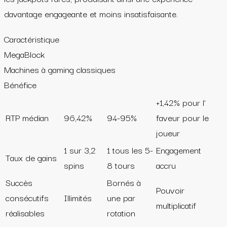
davantage engageante et moins insatisfaisante.
Caractéristique
MegaBlock
Machines à gaming classiques
Bénéfice
+1,42% pour l’
RTP médian
96,42%
94-95%
faveur pour le
joueur
1 sur 3,2
1 tous les 5-
Engagement
Taux de gains
spins
8 tours
accru
Succès
Bornés à
Pouvoir
consécutifs
Illimités
une par
multiplicatif
réalisables
rotation