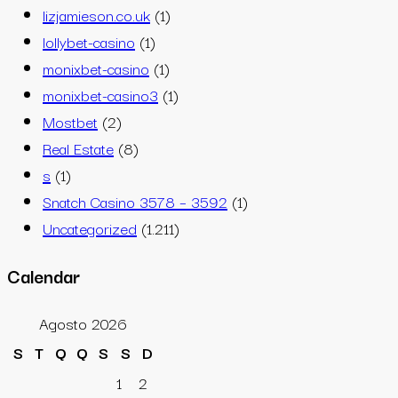
lizjamieson.co.uk
(1)
lollybet-casino
(1)
monixbet-casino
(1)
monixbet-casino3
(1)
Mostbet
(2)
Real Estate
(8)
s
(1)
Snatch Casino 3578 – 3592
(1)
Uncategorized
(1.211)
Calendar
Agosto 2026
S
T
Q
Q
S
S
D
1
2