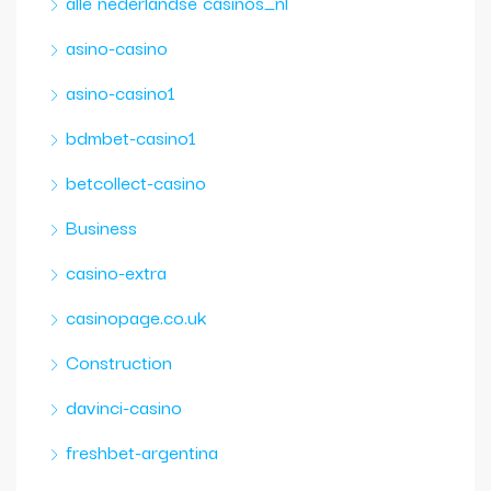
alle nederlandse casinos_nl
asino-casino
asino-casino1
bdmbet-casino1
betcollect-casino
Business
casino-extra
casinopage.co.uk
Construction
davinci-casino
freshbet-argentina