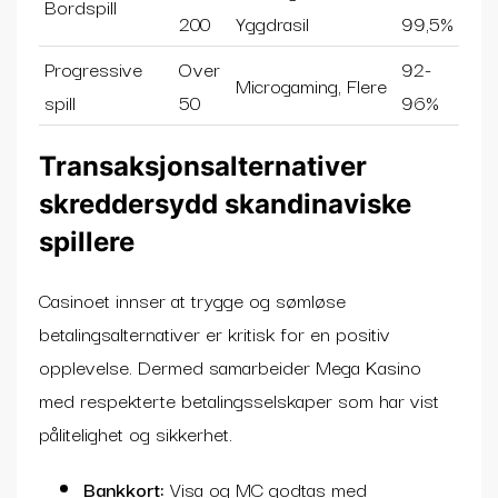
Bordspill
200
Yggdrasil
99,5%
Progressive
Over
92-
Microgaming, Flere
spill
50
96%
Transaksjonsalternativer
skreddersydd skandinaviske
spillere
Casinoet innser at trygge og sømløse
betalingsalternativer er kritisk for en positiv
opplevelse. Dermed samarbeider Mega Kasino
med respekterte betalingsselskaper som har vist
pålitelighet og sikkerhet.
Bankkort:
Visa og MC godtas med