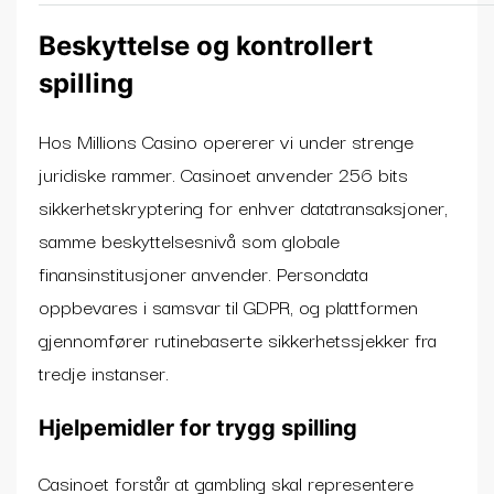
Beskyttelse og kontrollert
spilling
Hos Millions Casino opererer vi under strenge
juridiske rammer. Casinoet anvender 256 bits
sikkerhetskryptering for enhver datatransaksjoner,
samme beskyttelsesnivå som globale
finansinstitusjoner anvender. Persondata
oppbevares i samsvar til GDPR, og plattformen
gjennomfører rutinebaserte sikkerhetssjekker fra
tredje instanser.
Hjelpemidler for trygg spilling
Casinoet forstår at gambling skal representere