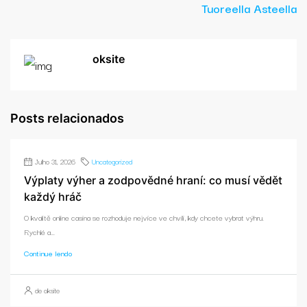
Tuoreella Asteella
oksite
Posts relacionados
Julho 31, 2026
Uncategorized
Výplaty výher a zodpovědné hraní: co musí vědět
každý hráč
O kvalitě online casina se rozhoduje nejvíce ve chvíli, kdy chcete vybrat výhru.
Rychlé a...
Continue lendo
de oksite