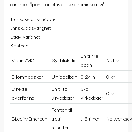
casinoet åpent for ethvert økonomiske nivåer.
Transaksjonsmetode
Innskuddsvarighet
Uttak-varighet
Kostnad
En til tre
Visum/MC
Øyeblikkelig
Null kr
døgn
E-lommebøker
Umiddelbart
0-24 h
0 kr
Direkte
En til to
3-5
0 kr
overføring
virkedager
virkedager
Femten til
Bitcoin/Ethereum
tretti
1-6 timer
Nettverksa
minutter