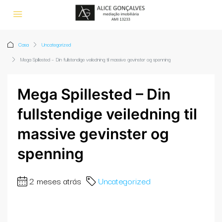
Casa
Uncategorized
Mega Spillested – Din fullstendige veiledning til massive gevinster og spenning
Mega Spillested – Din
fullstendige veiledning til
massive gevinster og
spenning
2 meses atrás
Uncategorized