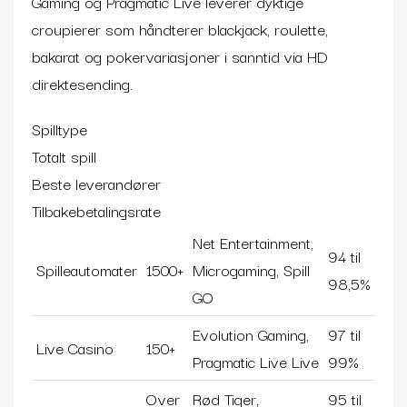
Gaming og Pragmatic Live leverer dyktige
croupierer som håndterer blackjack, roulette,
bakarat og pokervariasjoner i sanntid via HD
direktesending.
Spilltype
Totalt spill
Beste leverandører
Tilbakebetalingsrate
Net Entertainment,
94 til
Spilleautomater
1500+
Microgaming, Spill
98,5%
GO
Evolution Gaming,
97 til
Live Casino
150+
Pragmatic Live Live
99%
Over
Rød Tiger,
95 til