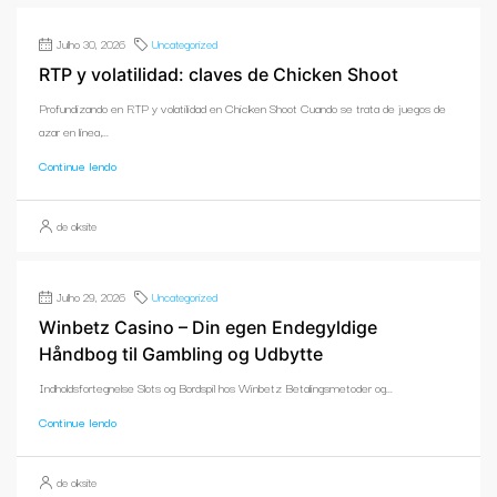
Julho 30, 2026
Uncategorized
RTP y volatilidad: claves de Chicken Shoot
Profundizando en RTP y volatilidad en Chicken Shoot Cuando se trata de juegos de
azar en línea,...
Continue lendo
de oksite
Julho 29, 2026
Uncategorized
Winbetz Casino – Din egen Endegyldige
Håndbog til Gambling og Udbytte
Indholdsfortegnelse Slots og Bordspil hos Winbetz Betalingsmetoder og...
Continue lendo
de oksite