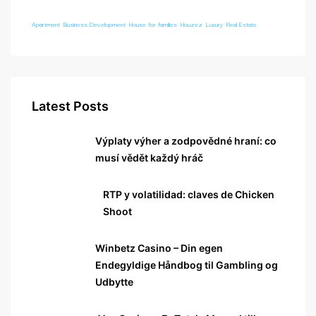
Apartment
Business Development
House for families
Houzez
Luxury
Real Estate
Latest Posts
Výplaty výher a zodpovědné hraní: co
musí vědět každý hráč
RTP y volatilidad: claves de Chicken
Shoot
Winbetz Casino – Din egen
Endegyldige Håndbog til Gambling og
Udbytte