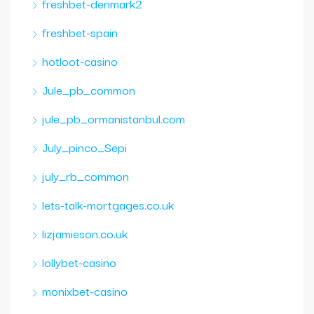
freshbet-denmark2
freshbet-spain
hotloot-casino
Jule_pb_common
jule_pb_ormanistanbul.com
July_pinco_Sepi
july_rb_common
lets-talk-mortgages.co.uk
lizjamieson.co.uk
lollybet-casino
monixbet-casino