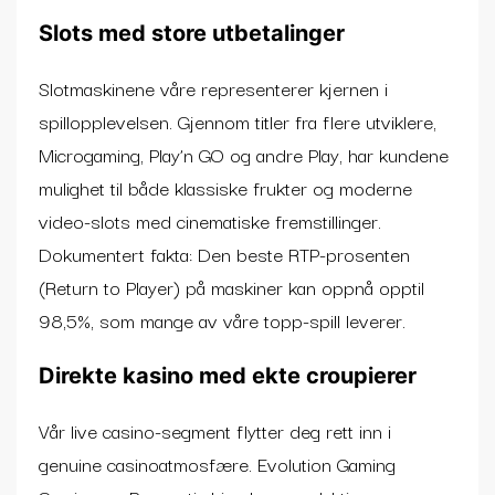
Slots med store utbetalinger
Slotmaskinene våre representerer kjernen i
spillopplevelsen. Gjennom titler fra flere utviklere,
Microgaming, Play’n GO og andre Play, har kundene
mulighet til både klassiske frukter og moderne
video-slots med cinematiske fremstillinger.
Dokumentert fakta: Den beste RTP-prosenten
(Return to Player) på maskiner kan oppnå opptil
98,5%, som mange av våre topp-spill leverer.
Direkte kasino med ekte croupierer
Vår live casino-segment flytter deg rett inn i
genuine casinoatmosfære. Evolution Gaming