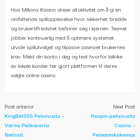
Hos Millions Kasino dreier all aktivitet om å gi en
omfattende spillopplevelse hvor sikkerhet, bredde
og brukertilfredshet befinner seg i kjernen. Teamet
jobber kontinuerlig med å optimere systemet,
utvide spillutvalget og tilpasse casinoet brukernes
krav. Meld din konto i dag og test hvorfor tallrike
av lokale kunder har gjort plattformen til deres
valgte online casino.
Post anterior
Next Post
KingBet555 Pelisivusto –
Respin-pelisivusto
Varma Pelikaverisi
Casino –
Netissä
Pelaamiskokemus