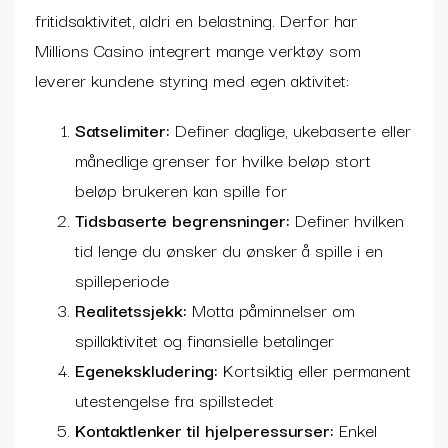
fritidsaktivitet, aldri en belastning. Derfor har
Millions Casino integrert mange verktøy som
leverer kundene styring med egen aktivitet:
Satselimiter:
Definer daglige, ukebaserte eller
månedlige grenser for hvilke beløp stort
beløp brukeren kan spille for
Tidsbaserte begrensninger:
Definer hvilken
tid lenge du ønsker du ønsker å spille i en
spilleperiode
Realitetssjekk:
Motta påminnelser om
spillaktivitet og finansielle betalinger
Egenekskludering:
Kortsiktig eller permanent
utestengelse fra spillstedet
Kontaktlenker til hjelperessurser:
Enkel