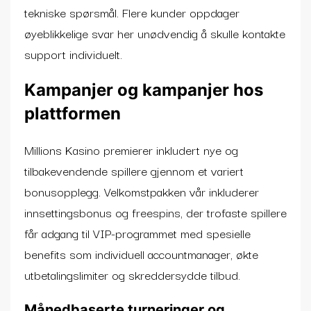
tekniske spørsmål. Flere kunder oppdager
øyeblikkelige svar her unødvendig å skulle kontakte
support individuelt.
Kampanjer og kampanjer hos
plattformen
Millions Kasino premierer inkludert nye og
tilbakevendende spillere gjennom et variert
bonusopplegg. Velkomstpakken vår inkluderer
innsettingsbonus og freespins, der trofaste spillere
får adgang til VIP-programmet med spesielle
benefits som individuell accountmanager, økte
utbetalingslimiter og skreddersydde tilbud.
Månedbaserte turneringer og