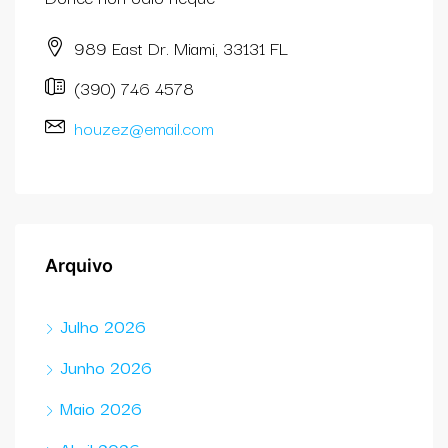
989 East Dr. Miami, 33131 FL
(390) 746 4578
houzez@email.com
Arquivo
Julho 2026
Junho 2026
Maio 2026