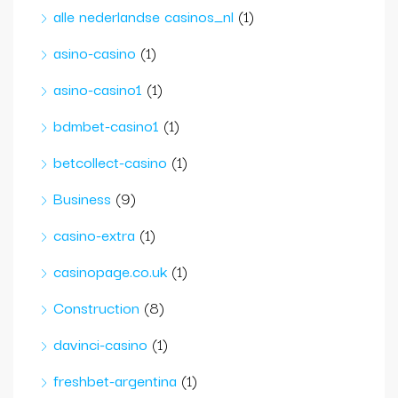
alle nederlandse casinos_nl
(1)
asino-casino
(1)
asino-casino1
(1)
bdmbet-casino1
(1)
betcollect-casino
(1)
Business
(9)
casino-extra
(1)
casinopage.co.uk
(1)
Construction
(8)
davinci-casino
(1)
freshbet-argentina
(1)