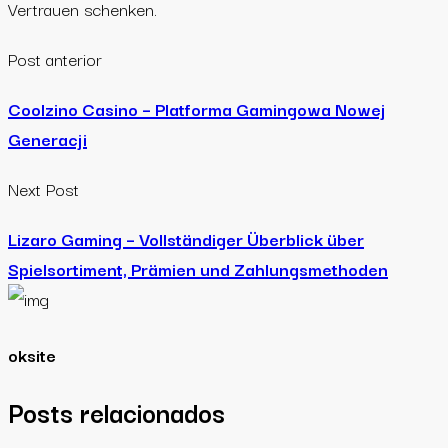
Vertrauen schenken.
Post anterior
Coolzino Casino – Platforma Gamingowa Nowej
Generacji
Next Post
Lizaro Gaming – Vollständiger Überblick über
Spielsortiment, Prämien und Zahlungsmethoden
oksite
Posts relacionados