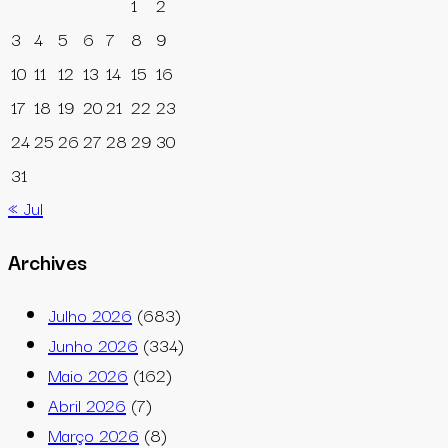
1
2
3
4
5
6
7
8
9
10
11
12
13
14
15
16
17
18
19
20
21
22
23
24
25
26
27
28
29
30
31
« Jul
Archives
Julho 2026
(683)
Junho 2026
(334)
Maio 2026
(162)
Abril 2026
(7)
Março 2026
(8)