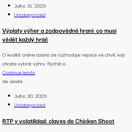
Julho 31, 2026
Uncategorized
Výplaty výher a zodpovědné hraní: co musí
vědět každý hráč
O kvalitě online casina se rozhoduje nejvíce ve chvíli, kdy
chcete vybrat výhru. Rychlé a...
Continue lendo
de oksite
Julho 30, 2026
Uncategorized
RTP y volatilidad: claves de Chicken Shoot