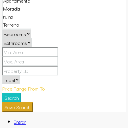
Price Range
From
To
Search
Save Search
Entrar