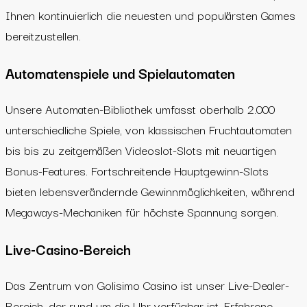
Ihnen kontinuierlich die neuesten und populärsten Games
bereitzustellen.
Automatenspiele und Spielautomaten
Unsere Automaten-Bibliothek umfasst oberhalb 2.000
unterschiedliche Spiele, von klassischen Fruchtautomaten
bis bis zu zeitgemäßen Videoslot-Slots mit neuartigen
Bonus-Features. Fortschreitende Hauptgewinn-Slots
bieten lebensverändernde Gewinnmöglichkeiten, während
Megaways-Mechaniken für höchste Spannung sorgen.
Live-Casino-Bereich
Das Zentrum von Golisimo Casino ist unser Live-Dealer-
Bereich, der rund um die Uhr verfügbar ist. Erfahrene