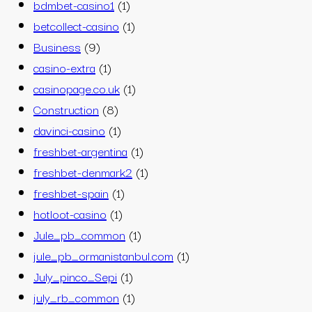
bdmbet-casino1
(1)
betcollect-casino
(1)
Business
(9)
casino-extra
(1)
casinopage.co.uk
(1)
Construction
(8)
davinci-casino
(1)
freshbet-argentina
(1)
freshbet-denmark2
(1)
freshbet-spain
(1)
hotloot-casino
(1)
Jule_pb_common
(1)
jule_pb_ormanistanbul.com
(1)
July_pinco_Sepi
(1)
july_rb_common
(1)