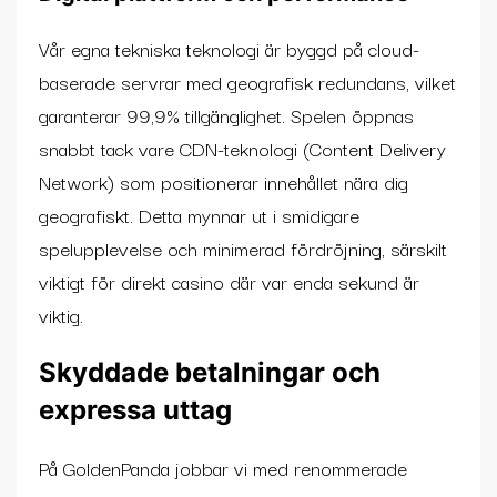
Vår egna tekniska teknologi är byggd på cloud-
baserade servrar med geografisk redundans, vilket
garanterar 99,9% tillgänglighet. Spelen öppnas
snabbt tack vare CDN-teknologi (Content Delivery
Network) som positionerar innehållet nära dig
geografiskt. Detta mynnar ut i smidigare
spelupplevelse och minimerad fördröjning, särskilt
viktigt för direkt casino där var enda sekund är
viktig.
Skyddade betalningar och
expressa uttag
På GoldenPanda jobbar vi med renommerade