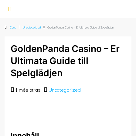
Casa
Uncategorized
GoldenPanda Casino – Er Ultimata Guide till Spelglädjen
GoldenPanda Casino – Er
Ultimata Guide till
Spelglädjen
1 mês atrás
Uncategorized
Innehåll