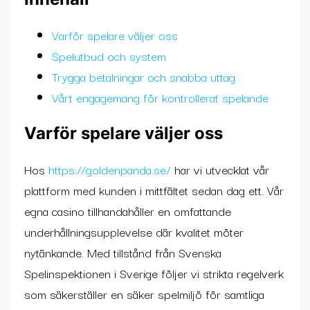
Varför spelare väljer oss
Spelutbud och system
Trygga betalningar och snabba uttag
Vårt engagemang för kontrollerat spelande
Varför spelare väljer oss
Hos
https://goldenpanda.se/
har vi utvecklat vår
plattform med kunden i mittfältet sedan dag ett. Vår
egna casino tillhandahåller en omfattande
underhållningsupplevelse där kvalitet möter
nytänkande. Med tillstånd från Svenska
Spelinspektionen i Sverige följer vi strikta regelverk
som säkerställer en säker spelmiljö för samtliga