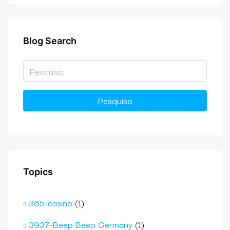
Blog Search
Pesquisa
Topics
365-casino
(1)
3937-Beep Beep Germany
(1)