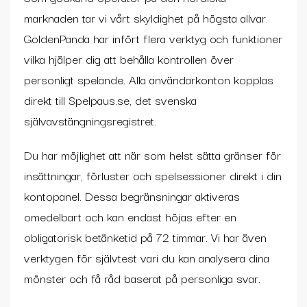
marknaden tar vi vårt skyldighet på högsta allvar.
GoldenPanda har infört flera verktyg och funktioner
vilka hjälper dig att behålla kontrollen över
personligt spelande. Alla användarkonton kopplas
direkt till Spelpaus.se, det svenska
självavstängningsregistret.
Du har möjlighet att när som helst sätta gränser för
insättningar, förluster och spelsessioner direkt i din
kontopanel. Dessa begränsningar aktiveras
omedelbart och kan endast höjas efter en
obligatorisk betänketid på 72 timmar. Vi har även
verktygen för självtest vari du kan analysera dina
mönster och få råd baserat på personliga svar.