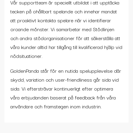
Vår supportteam är speciellt utbildat i att upptäcka
tecken på ohållbart spelande och innehar mandat
att proaktivt kontakta spelare när vi identifierar
oroande mönster. Vi samarbetar med Stödlinjen
och andra stödorganisationer för att säkerställa att
våra kunder alltid har tillgång till kvalificerad hjälp vid
nödsituationer.
GoldenPanda står för en nutida spelupplevelse där
skydd, variation och user-friendliness går sida vid
sida. Vi eftersträvar kontinuerligt efter optimera
våra erbjudanden baserat på feedback från våra
användare och framstegen inom industrin.