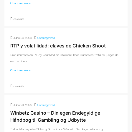
Continue lendo
de oksite
Julho 30, 2026
Uncategorized
RTP y volatilidad: claves de Chicken Shoot
Profundizando en RTP y volatilidad en Chicken Shoot Cuando se trata de juegos de
azar en línea,...
Continue lendo
de oksite
Julho 29, 2026
Uncategorized
Winbetz Casino – Din egen Endegyldige
Håndbog til Gambling og Udbytte
Indholdsfortegnelse Slots og Bordspil hos Winbetz Betalingsmetoder og...