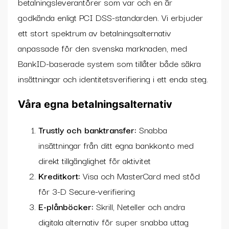
betalningsleverantörer som var och en är
godkända enligt PCI DSS-standarden. Vi erbjuder
ett stort spektrum av betalningsalternativ
anpassade för den svenska marknaden, med
BankID-baserade system som tillåter både säkra
insättningar och identitetsverifiering i ett enda steg.
Våra egna betalningsalternativ
Trustly och banktransfer:
Snabba
insättningar från ditt egna bankkonto med
direkt tillgänglighet för aktivitet
Kreditkort:
Visa och MasterCard med stöd
för 3-D Secure-verifiering
E-plånböcker:
Skrill, Neteller och andra
digitala alternativ för super snabba uttag