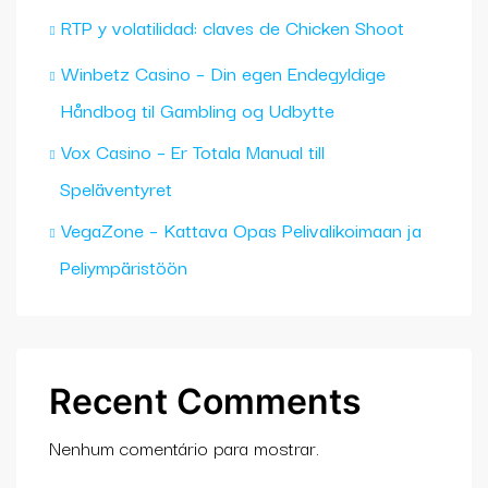
RTP y volatilidad: claves de Chicken Shoot
Winbetz Casino – Din egen Endegyldige
Håndbog til Gambling og Udbytte
Vox Casino – Er Totala Manual till
Speläventyret
VegaZone – Kattava Opas Pelivalikoimaan ja
Peliympäristöön
Recent Comments
Nenhum comentário para mostrar.