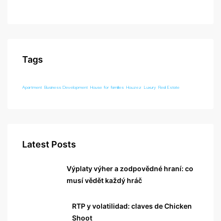
Tags
Apartment
Business Development
House for families
Houzez
Luxury
Real Estate
Latest Posts
Výplaty výher a zodpovědné hraní: co
musí vědět každý hráč
RTP y volatilidad: claves de Chicken
Shoot