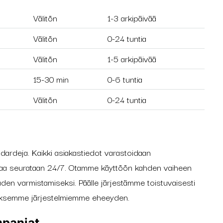
Välitön
1-3 arkipäivää
Välitön
0-24 tuntia
Välitön
1-5 arkipäivää
15-30 min
0-6 tuntia
Välitön
0-24 tuntia
dardeja. Kaikki asiakastiedot varastoidaan
ntaa seurataan 24/7. Otamme käyttöön kahden vaiheen
suuden varmistamiseksi. Päälle järjestämme toistuvaisesti
ataksemme järjestelmiemme eheeyden.
mpanjat