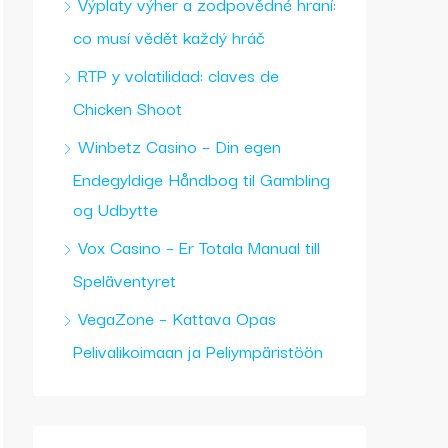
Výplaty výher a zodpovědné hraní:
co musí vědět každý hráč
RTP y volatilidad: claves de
Chicken Shoot
Winbetz Casino – Din egen
Endegyldige Håndbog til Gambling
og Udbytte
Vox Casino – Er Totala Manual till
Speläventyret
VegaZone – Kattava Opas
Pelivalikoimaan ja Peliympäristöön