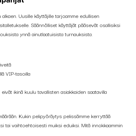
kaen. Uusille käyttäjille tarjoamme edullisen
sitalletukselle. Säännölliset käyttäjät pääsevät osallisiksi
ouksista ynnä ainutlaatuisista turnauksista.
iveitä
lä VIP-tasoilla
eivät ikinä kuulu tavallisten asiakkaiden saatavilla
ärään. Kukin pelipyöräytys pelissämme kerryttää
aksi tai vaihtoehtoisesti muiksi eduiksi. Mitä innokkaammin