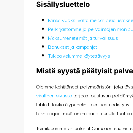
Sisällysluettelo
Minkä vuoksi valita meidät pelialustakse
Pelikirjastomme ja pelivalintojen monip
Maksumenetelmät ja turvallisuus
Bonukset ja kampanjat
Tukipalvelumme käytettävyys
Mistä syystä päätyisit palv
Olemme kehittäneet peliympäristön, joka täysin
virallinen sivusto
tarjoaa joustavan pelielämyk
tabletti taikka älypuhelin. Teknisesti edistyn
teknologiaa, mikä ominaisuus takuulla tuotta
Toimilupamme on antanut Curacaon saaren s