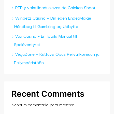
RTP y volatilidad: claves de Chicken Shoot
Winbetz Casino – Din egen Endegyldige
Håndbog til Gambling og Udbytte
Vox Casino – Er Totala Manual till
Speläventyret
VegaZone – Kattava Opas Pelivalikoimaan ja
Peliympäristöön
Recent Comments
Nenhum comentário para mostrar.