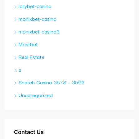
lollybet-casino
monixbet-casino
monixbet-casino3
Mostbet
Real Estate
s
Snatch Casino 3578 – 3592
Uncategorized
Contact Us