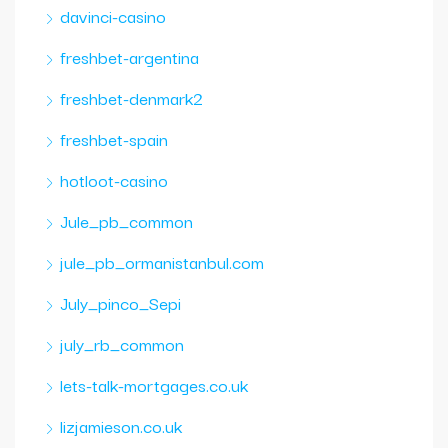
davinci-casino
freshbet-argentina
freshbet-denmark2
freshbet-spain
hotloot-casino
Jule_pb_common
jule_pb_ormanistanbul.com
July_pinco_Sepi
july_rb_common
lets-talk-mortgages.co.uk
lizjamieson.co.uk