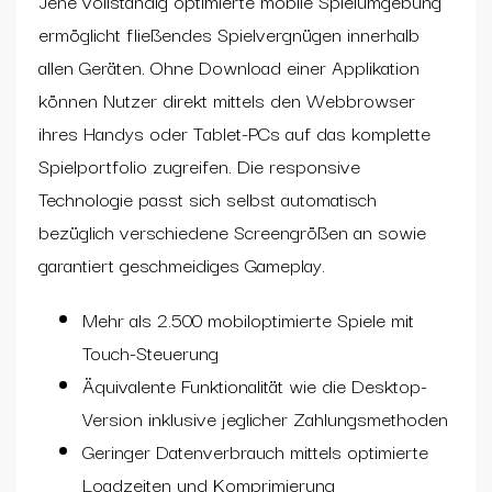
Jene vollständig optimierte mobile Spielumgebung
ermöglicht fließendes Spielvergnügen innerhalb
allen Geräten. Ohne Download einer Applikation
können Nutzer direkt mittels den Webbrowser
ihres Handys oder Tablet-PCs auf das komplette
Spielportfolio zugreifen. Die responsive
Technologie passt sich selbst automatisch
bezüglich verschiedene Screengrößen an sowie
garantiert geschmeidiges Gameplay.
Mehr als 2.500 mobiloptimierte Spiele mit
Touch-Steuerung
Äquivalente Funktionalität wie die Desktop-
Version inklusive jeglicher Zahlungsmethoden
Geringer Datenverbrauch mittels optimierte
Loadzeiten und Komprimierung