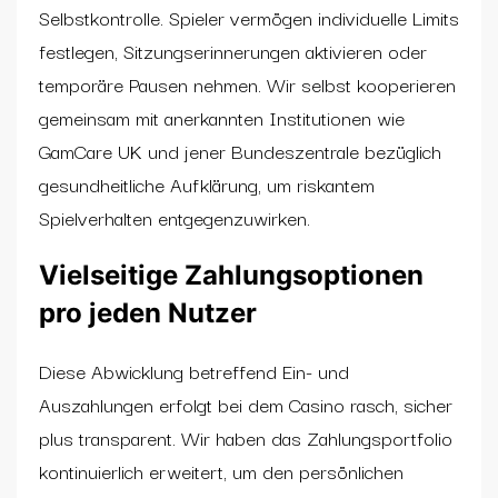
Selbstkontrolle. Spieler vermögen individuelle Limits
festlegen, Sitzungserinnerungen aktivieren oder
temporäre Pausen nehmen. Wir selbst kooperieren
gemeinsam mit anerkannten Institutionen wie
GamCare UK und jener Bundeszentrale bezüglich
gesundheitliche Aufklärung, um riskantem
Spielverhalten entgegenzuwirken.
Vielseitige Zahlungsoptionen
pro jeden Nutzer
Diese Abwicklung betreffend Ein- und
Auszahlungen erfolgt bei dem Casino rasch, sicher
plus transparent. Wir haben das Zahlungsportfolio
kontinuierlich erweitert, um den persönlichen