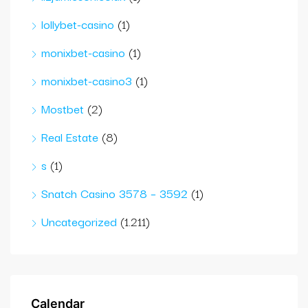
lollybet-casino
(1)
monixbet-casino
(1)
monixbet-casino3
(1)
Mostbet
(2)
Real Estate
(8)
s
(1)
Snatch Casino 3578 – 3592
(1)
Uncategorized
(1.211)
Calendar