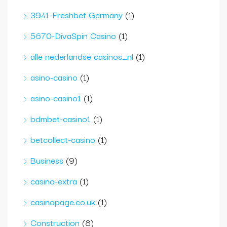
3941-Freshbet Germany
(1)
5670-DivaSpin Casino
(1)
alle nederlandse casinos_nl
(1)
asino-casino
(1)
asino-casino1
(1)
bdmbet-casino1
(1)
betcollect-casino
(1)
Business
(9)
casino-extra
(1)
casinopage.co.uk
(1)
Construction
(8)