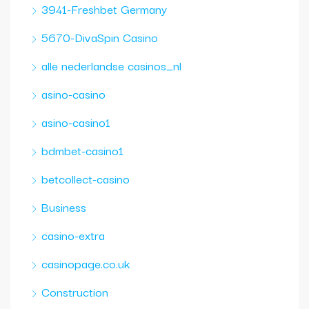
3941-Freshbet Germany
5670-DivaSpin Casino
alle nederlandse casinos_nl
asino-casino
asino-casino1
bdmbet-casino1
betcollect-casino
Business
casino-extra
casinopage.co.uk
Construction