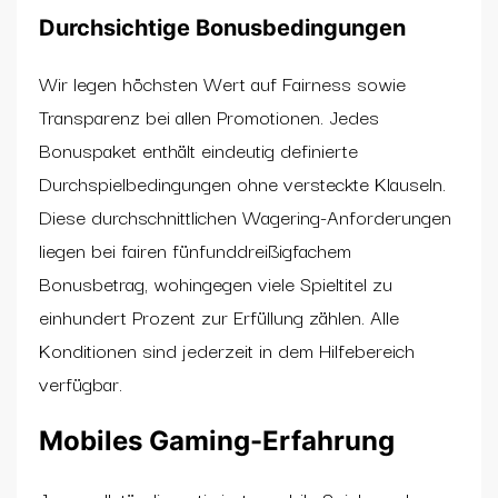
Durchsichtige Bonusbedingungen
Wir legen höchsten Wert auf Fairness sowie
Transparenz bei allen Promotionen. Jedes
Bonuspaket enthält eindeutig definierte
Durchspielbedingungen ohne versteckte Klauseln.
Diese durchschnittlichen Wagering-Anforderungen
liegen bei fairen fünfunddreißigfachem
Bonusbetrag, wohingegen viele Spieltitel zu
einhundert Prozent zur Erfüllung zählen. Alle
Konditionen sind jederzeit in dem Hilfebereich
verfügbar.
Mobiles Gaming-Erfahrung