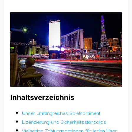
Inhaltsverzeichnis
Unser umfangreiches Spielsortiment
Lizenzierung und Sicherheitsstandards
Vielseitige Zahlungsoptionen für jeden User