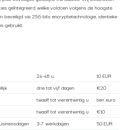
ties geïntegreerd welke voldoen volgens de hoogste
 beveiligd via 256-bits encryptietechnologie, identieke
s gebruikt.
24-48 u
10 EUR
lijk
drie tot vijf dagen
€20
twaalf tot vierentwintig u
tien euro
twaalf tot vierentwintig u
€10
businessdagen
3-7 werkdagen
50 EUR