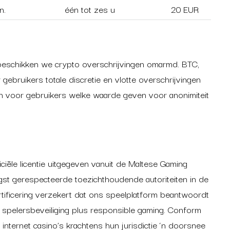
n.
één tot zes u
20 EUR
 beschikken we crypto overschrijvingen omarmd. BTC,
gebruikers totale discretie en vlotte overschrijvingen
an voor gebruikers welke waarde geven voor anonimiteit
ciële licentie uitgegeven vanuit de Maltese Gaming
gst gerespecteerde toezichthoudende autoriteiten in de
ertificering verzekert dat ons speelplatform beantwoordt
, spelersbeveiliging plus responsible gaming. Conform
nternet casino’s krachtens hun jurisdictie ‘n doorsnee