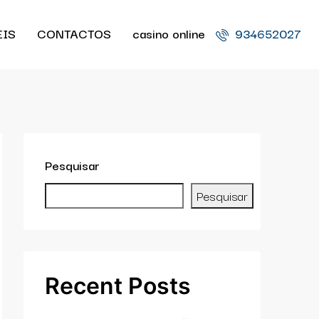
EIS
CONTACTOS
casino online
934652027
Pesquisar
Pesquisar
Recent Posts