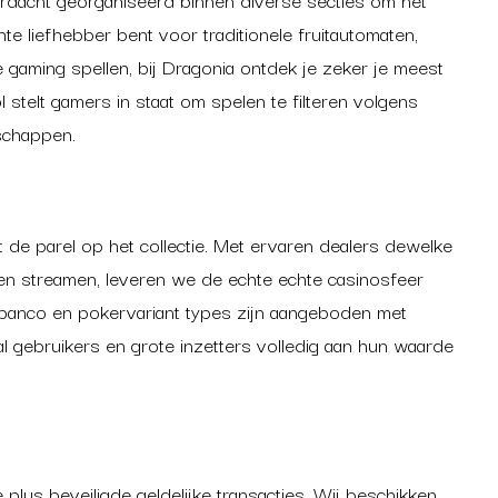
te liefhebber bent voor traditionele fruitautomaten,
ve gaming spellen, bij Dragonia ontdek je zeker je meest
telt gamers in staat om spelen te filteren volgens
nschappen.
de parel op het collectie. Met ervaren dealers dewelke
iten streamen, leveren we de echte echte casinosfeer
to banco en pokervariant types zijn aangeboden met
l gebruikers en grote inzetters volledig aan hun waarde
plus beveiligde geldelijke transacties. Wij beschikken