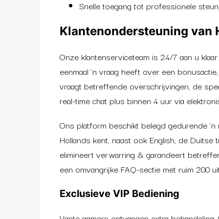
Snelle toegang tot professionele ste
Klantenondersteuning van 
Onze klantenserviceteam is 24/7 aan u klaar
eenmaal ‘n vraag heeft over een bonusactie,
vraagt betreffende overschrijvingen, de sp
real-time chat plus binnen 4 uur via elektroni
Ons platform beschikt belegd gedurende ‘n
Hollands kent, naast ook English, de Duitse t
elimineert verwarring & garandeert betreffe
een omvangrijke FAQ-sectie met ruim 200 ui
Exclusieve VIP Bediening
Vaste gamers ontvangen extra behandeling. 