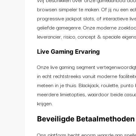
browsen simpeler te maken. Of jij nu een ech
progressive jackpot slots, of interactieve li
geliefde gamegenre. Onze moderne zoektool s
leverancier, risico, concept & speciale eige
Live Gaming Ervaring
Onze live gaming segment vertegenwoordigt 
in echt rechtstreeks vanuit moderne facilite
meteen in je thuis. Blackjack, roulette, pun
meerdere limietopties, waardoor beide casua
krijgen.
Beveiligde Betaalmethoden
Ons platform hecht enorm waarde aan snelle 