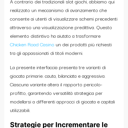
A contrario dei tradizionali slot giochi, abbiamo qui
realizzato un meccanismo di avanzamento che
consente ai utenti di visualizzare schemi precedenti
attraverso una visualizzazione predittiva. Questo
elemento distintivo ha aiutato a trasformare
Chicken Road Casino
un dei prodotti più richiesti
tra gli appassionati di titoli moderni.
La presente interfaccia presenta tre varianti di
giocata primarie: cauta, bilanciata e aggressiva.
Ciascuna variante altera il rapporto pericolo-
profitto, garantendo versatilità strategica per
modellarsi a differenti approcci di giocata e capitali
utilizzabili.
Strategie per Incrementare le