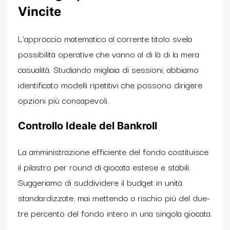
Vincite
L’approccio matematico al corrente titolo svela
possibilità operative che vanno al di là di la mera
casualità. Studiando migliaia di sessioni, abbiamo
identificato modelli ripetitivi che possono dirigere
opzioni più consapevoli.
Controllo Ideale del Bankroll
La amministrazione efficiente del fondo costituisce
il pilastro per round di giocata estese e stabili.
Suggeriamo di suddividere il budget in unità
standardizzate, mai mettendo a rischio più del due-
tre percento del fondo intero in una singola giocata.