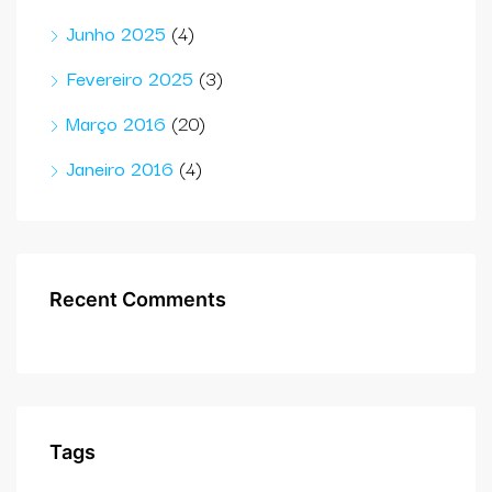
Junho 2025
(4)
Fevereiro 2025
(3)
Março 2016
(20)
Janeiro 2016
(4)
Recent Comments
Tags