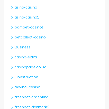
asino-casino
asino-casino1
bdmbet-casino1
betcollect-casino
Business
casino-extra
casinopage.co.uk
Construction
davinci-casino
freshbet-argentina
freshbet-denmark2