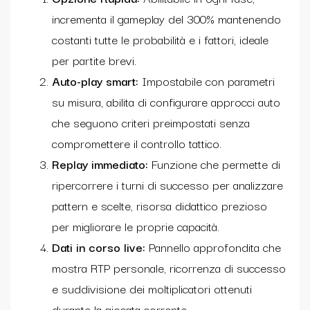
incrementa il gameplay del 300% mantenendo
costanti tutte le probabilità e i fattori, ideale
per partite brevi.
Auto-play smart:
Impostabile con parametri
su misura, abilita di configurare approcci auto
che seguono criteri preimpostati senza
compromettere il controllo tattico.
Replay immediato:
Funzione che permette di
ripercorrere i turni di successo per analizzare
pattern e scelte, risorsa didattico prezioso
per migliorare le proprie capacità.
Dati in corso live:
Pannello approfondita che
mostra RTP personale, ricorrenza di successo
e suddivisione dei moltiplicatori ottenuti
durante la giocata corrente.