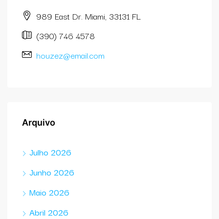
989 East Dr. Miami, 33131 FL
(390) 746 4578
houzez@email.com
Arquivo
Julho 2026
Junho 2026
Maio 2026
Abril 2026