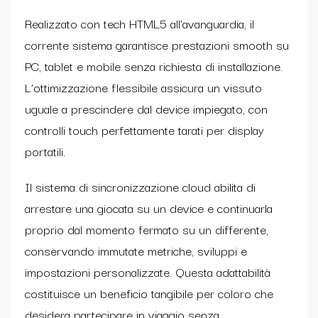
Realizzato con tech HTML5 all’avanguardia, il
corrente sistema garantisce prestazioni smooth su
PC, tablet e mobile senza richiesta di installazione.
L’ottimizzazione flessibile assicura un vissuto
uguale a prescindere dal device impiegato, con
controlli touch perfettamente tarati per display
portatili.
Il sistema di sincronizzazione cloud abilita di
arrestare una giocata su un device e continuarla
proprio dal momento fermato su un differente,
conservando immutate metriche, sviluppi e
impostazioni personalizzate. Questa adattabilità
costituisce un beneficio tangibile per coloro che
desidera partecipare in viaggio senza