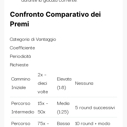
Confronto Comparativo dei
Premi
Categoria di Vantaggio
Coefficiente
Periodicità
Richieste
2x –
Cammino
Elevata
dieci
Nessuna
Iniziale
(1:8)
volte
Percorso
15x –
Media
5 round successivi
Intermedio
50x
(1:25)
Percorso
75x –
Bassa
10 round + modo