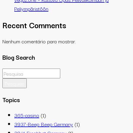
Peliympäristöön
Recent Comments
Nenhum comentário para mostrar.
Blog Search
Pesquisa
Topics
365-casino
(1)
3937-Beep Beep Germany
(1)
3941-Freshbet Germany
(1)