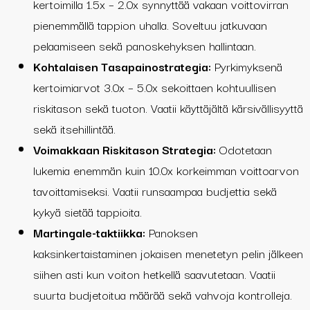
kertoimilla 1.5x – 2.0x synnyttää vakaan voittovirran
pienemmällä tappion uhalla. Soveltuu jatkuvaan
pelaamiseen sekä panoskehyksen hallintaan.
Kohtalaisen Tasapainostrategia:
Pyrkimyksenä
kertoimiarvot 3.0x – 5.0x sekoittaen kohtuullisen
riskitason sekä tuoton. Vaatii käyttäjältä kärsivällisyyttä
sekä itsehillintää.
Voimakkaan Riskitason Strategia:
Odotetaan
lukemia enemmän kuin 10.0x korkeimman voittoarvon
tavoittamiseksi. Vaatii runsaampaa budjettia sekä
kykyä sietää tappioita.
Martingale-taktiikka:
Panoksen
kaksinkertaistaminen jokaisen menetetyn pelin jälkeen
siihen asti kun voiton hetkellä saavutetaan. Vaatii
suurta budjetoitua määrää sekä vahvoja kontrolleja.