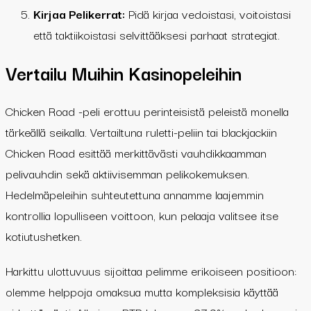
Kirjaa Pelikerrat:
Pidä kirjaa vedoistasi, voitoistasi
että taktiikoistasi selvittääksesi parhaat strategiat.
Vertailu Muihin Kasinopeleihin
Chicken Road -peli erottuu perinteisistä peleistä monella
tärkeällä seikalla. Vertailtuna ruletti-peliin tai blackjackiin
Chicken Road esittää merkittävästi vauhdikkaamman
pelivauhdin sekä aktiivisemman pelikokemuksen.
Hedelmäpeleihin suhteutettuna annamme laajemmin
kontrollia lopulliseen voittoon, kun pelaaja valitsee itse
kotiutushetken.
Harkittu ulottuvuus sijoittaa pelimme erikoiseen positioon:
olemme helppoja omaksua mutta kompleksisia käyttää