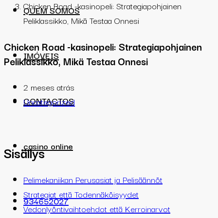
Chicken Road -kasinopeli: Strategiapohjainen
QUEM SOMOS
Peliklassikko, Mikä Testaa Onnesi
Chicken Road -kasinopeli: Strategiapohjainen
IMÓVEIS
Peliklassikko, Mikä Testaa Onnesi
2 meses atrás
CONTACTOS
Uncategorized
casino online
Sisällys
Pelimekaniikan Perusasiat ja Pelisäännöt
Strategiat että Todennäköisyydet
934652027
Vedonlyöntivaihtoehdot että Kerroinarvot