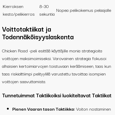
Kierroksen
8-30
Nopea pelikokemus pelaajalle
kesto/pelikierros
sekuntia
Voittotaktiikat ja
Todennäköisyyslaskenta
Chicken Road -peli esittää käyttäjille monia strategioita
voittojen maksimoimiseksi. Varovainen strategia fokusoi
alhaisien kertoimiarvojen toistuvaan keräämiseen, taas kun
taas riskialttiimpi pelityylillä varustettu tavoittaa isompien
voittojen saavuttamista.
Tunnetuimmat Taktiikoiksi luokiteltavat Taktiikat
Pienen Vaaran tason Taktiikka:
Voiton nostaminen