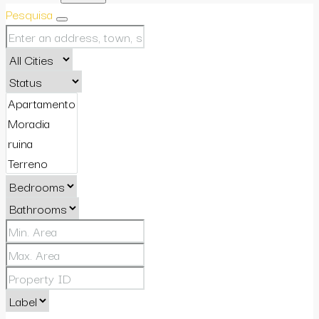
Pesquisa