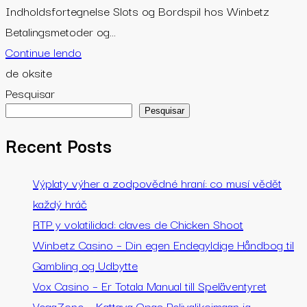
Indholdsfortegnelse Slots og Bordspil hos Winbetz
Betalingsmetoder og...
Continue lendo
de oksite
Pesquisar
Pesquisar
Recent Posts
Výplaty výher a zodpovědné hraní: co musí vědět
každý hráč
RTP y volatilidad: claves de Chicken Shoot
Winbetz Casino – Din egen Endegyldige Håndbog til
Gambling og Udbytte
Vox Casino – Er Totala Manual till Speläventyret
VegaZone – Kattava Opas Pelivalikoimaan ja