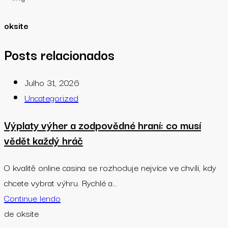
oksite
Posts relacionados
Julho 31, 2026
Uncategorized
Výplaty výher a zodpovědné hraní: co musí
vědět každý hráč
O kvalitě online casina se rozhoduje nejvíce ve chvíli, kdy
chcete vybrat výhru. Rychlé a...
Continue lendo
de oksite