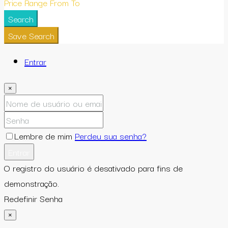
Price Range
From
To
Search
Save Search
Entrar
×
Lembre de mim
Perdeu sua senha?
Entrar
O registro do usuário é desativado para fins de
demonstração.
Redefinir Senha
×