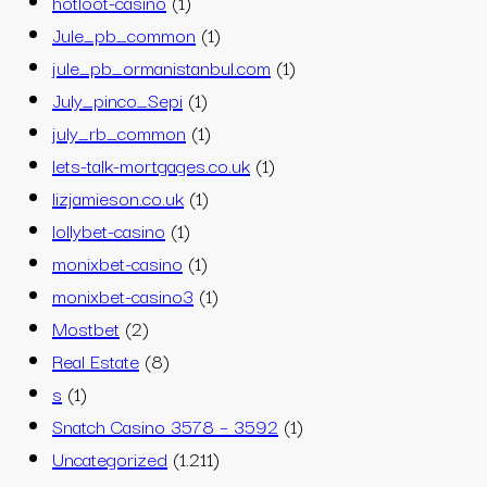
hotloot-casino
(1)
Jule_pb_common
(1)
jule_pb_ormanistanbul.com
(1)
July_pinco_Sepi
(1)
july_rb_common
(1)
lets-talk-mortgages.co.uk
(1)
lizjamieson.co.uk
(1)
lollybet-casino
(1)
monixbet-casino
(1)
monixbet-casino3
(1)
Mostbet
(2)
Real Estate
(8)
s
(1)
Snatch Casino 3578 – 3592
(1)
Uncategorized
(1.211)