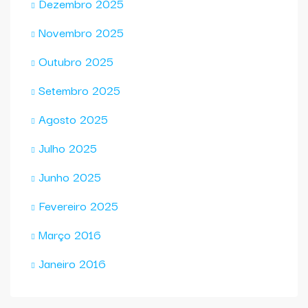
Dezembro 2025
Novembro 2025
Outubro 2025
Setembro 2025
Agosto 2025
Julho 2025
Junho 2025
Fevereiro 2025
Março 2016
Janeiro 2016