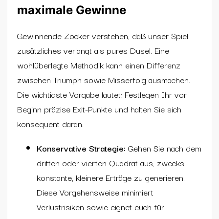
maximale Gewinne
Gewinnende Zocker verstehen, daß unser Spiel
zusätzliches verlangt als pures Dusel. Eine
wohlüberlegte Methodik kann einen Differenz
zwischen Triumph sowie Misserfolg ausmachen.
Die wichtigste Vorgabe lautet: Festlegen Ihr vor
Beginn präzise Exit-Punkte und halten Sie sich
konsequent daran.
Konservative Strategie:
Gehen Sie nach dem
dritten oder vierten Quadrat aus, zwecks
konstante, kleinere Erträge zu generieren.
Diese Vorgehensweise minimiert
Verlustrisiken sowie eignet euch für