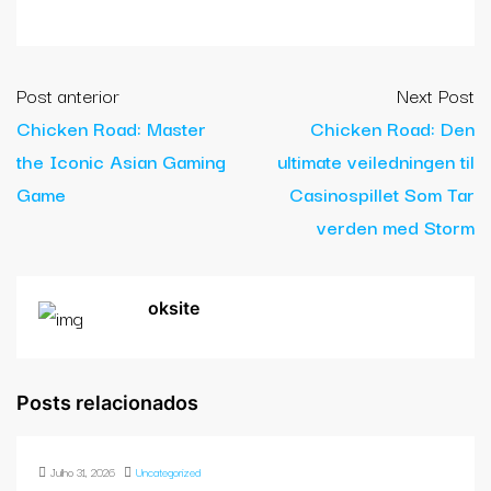
Post anterior
Next Post
Chicken Road: Master
Chicken Road: Den
the Iconic Asian Gaming
ultimate veiledningen til
Game
Casinospillet Som Tar
verden med Storm
oksite
Posts relacionados
Julho 31, 2026
Uncategorized