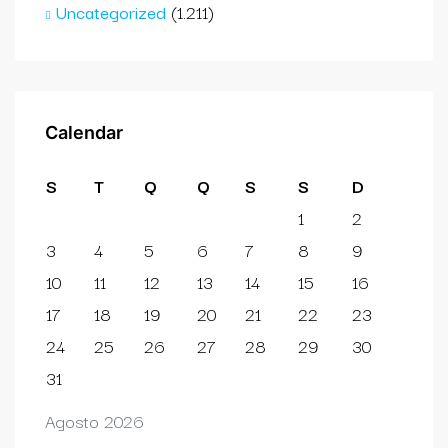
Uncategorized
(1.211)
Calendar
S
T
Q
Q
S
S
D
1
2
3
4
5
6
7
8
9
10
11
12
13
14
15
16
17
18
19
20
21
22
23
24
25
26
27
28
29
30
31
Agosto 2026