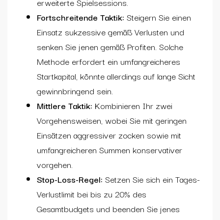
erweiterte Spielsessions.
Fortschreitende Taktik:
Steigern Sie einen
Einsatz sukzessive gemäß Verlusten und
senken Sie jenen gemäß Profiten. Solche
Methode erfordert ein umfangreicheres
Startkapital, könnte allerdings auf lange Sicht
gewinnbringend sein.
Mittlere Taktik:
Kombinieren Ihr zwei
Vorgehensweisen, wobei Sie mit geringen
Einsätzen aggressiver zocken sowie mit
umfangreicheren Summen konservativer
vorgehen.
Stop-Loss-Regel:
Setzen Sie sich ein Tages-
Verlustlimit bei bis zu 20% des
Gesamtbudgets und beenden Sie jenes