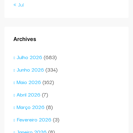
« Jul
Archives
Julho 2026
(683)
Junho 2026
(334)
Maio 2026
(162)
Abril 2026
(7)
Março 2026
(8)
Fevereiro 2026
(3)
Janeiro 2026
(8)