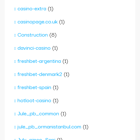
casino-extra
(1)
casinopage.co.uk
(1)
Construction
(8)
davinci-casino
(1)
freshbet-argentina
(1)
freshbet-denmark2
(1)
freshbet-spain
(1)
hotloot-casino
(1)
Jule_pb_common
(1)
jule_pb_ormanistanbul.com
(1)
July_pinco_Sepi
(1)