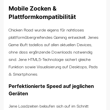
Mobile Zocken &
Plattformkompatibilität
Chicken Road wurde eigens für nahtloses
plattformübergreifendes Gaming entwickelt. Jenes
Game läuft tadellos auf allen aktuellen Devices,
ohne dass ergänzende Downloads notwendig
sind. Jene HTML5-Technologie sichert gleiche
Funktion sowie Visualisierung auf Desktops, Pads
& Smartphones.
Perfektionierte Speed auf jeglichen
Geräten
Jene Loadzeiten belaufen sich auf im Schnitt