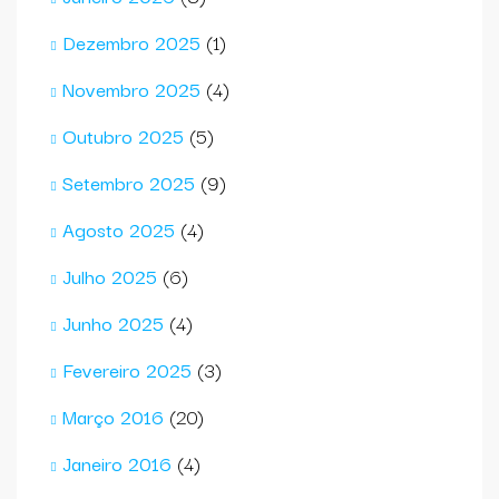
Dezembro 2025
(1)
Novembro 2025
(4)
Outubro 2025
(5)
Setembro 2025
(9)
Agosto 2025
(4)
Julho 2025
(6)
Junho 2025
(4)
Fevereiro 2025
(3)
Março 2016
(20)
Janeiro 2016
(4)