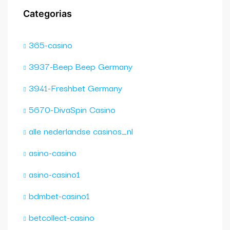
Categorias
365-casino
3937-Beep Beep Germany
3941-Freshbet Germany
5670-DivaSpin Casino
alle nederlandse casinos_nl
asino-casino
asino-casino1
bdmbet-casino1
betcollect-casino