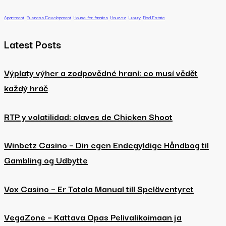
Apartment
Business Development
House for families
Houzez
Luxury
Real Estate
Latest Posts
Výplaty výher a zodpovědné hraní: co musí vědět
každý hráč
RTP y volatilidad: claves de Chicken Shoot
Winbetz Casino – Din egen Endegyldige Håndbog til
Gambling og Udbytte
Vox Casino – Er Totala Manual till Speläventyret
VegaZone – Kattava Opas Pelivalikoimaan ja