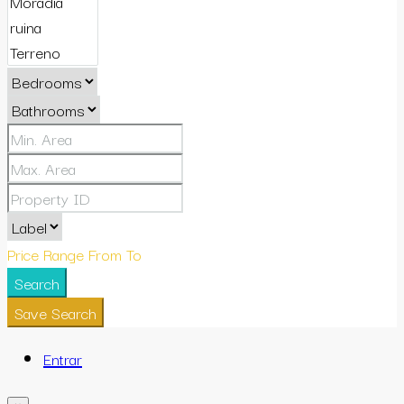
Price Range
From
To
Search
Save Search
Entrar