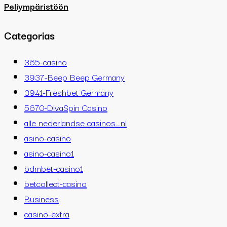
Peliympäristöön
Categorias
365-casino
3937-Beep Beep Germany
3941-Freshbet Germany
5670-DivaSpin Casino
alle nederlandse casinos_nl
asino-casino
asino-casino1
bdmbet-casino1
betcollect-casino
Business
casino-extra