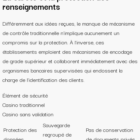
renseignements
Différemment aux idées reçues, le manque de mécanisme
de contrôle traditionnelle n’implique aucunement un
compromis sur la protection. À l’inverse, ces
établissements emploient des mécanismes de encodage
de grade supérieur et collaborent immédiatement avec des
organismes bancaires supervisées qui endossent la
charge de l’identification des clients.
Élément de sécurité
Casino traditionnel
Casino sans validation
Sauvegarde
Protection des
Pas de conservation
regroupé de
données
de documents privés