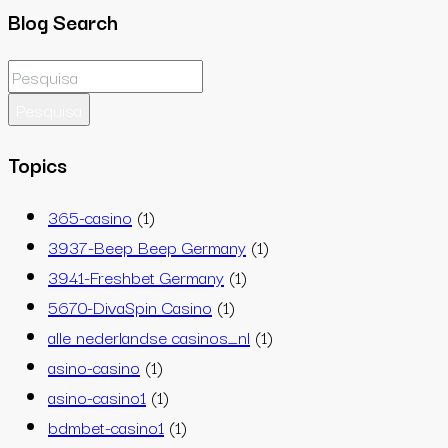
Blog Search
Pesquisa
Topics
365-casino
(1)
3937-Beep Beep Germany
(1)
3941-Freshbet Germany
(1)
5670-DivaSpin Casino
(1)
alle nederlandse casinos_nl
(1)
asino-casino
(1)
asino-casino1
(1)
bdmbet-casino1
(1)