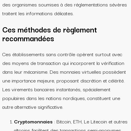
des organismes soumises à des réglementations sévères
traitent les informations délicates.
Ces méthodes de règlement
recommandées
Ces établissements sans contrôle opèrent surtout avec
des moyens de transaction qui incorporent la vérification
dans leur mécanisme. Des monnaies virtuelles possèdent
une importance majeure, proposant discrétion et célérité.
Les virements bancaires instantanés, spécialement
populaires dans les nations nordiques, constituent une
autre alternative significative.
Cryptomonnaies
: Bitcoin, ETH, Le Litecoin et autres
altcoins facilitent des transactions semi-anonymes