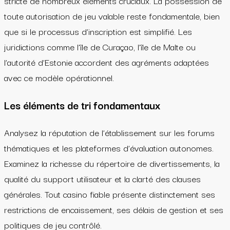
stricte de nombreux éléments cruciaux. La possession de
toute autorisation de jeu valable reste fondamentale, bien
que si le processus d’inscription est simplifié. Les
juridictions comme l’île de Curaçao, l’île de Malte ou
l’autorité d’Estonie accordent des agréments adaptées
avec ce modèle opérationnel.
Les éléments de tri fondamentaux
Analysez la réputation de l’établissement sur les forums
thématiques et les plateformes d’évaluation autonomes.
Examinez la richesse du répertoire de divertissements, la
qualité du support utilisateur et la clarté des clauses
générales. Tout casino fiable présente distinctement ses
restrictions de encaissement, ses délais de gestion et ses
politiques de jeu contrôlé.