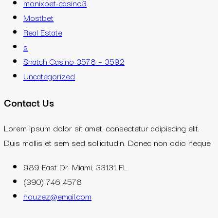
monixbet-casino3
Mostbet
Real Estate
s
Snatch Casino 3578 – 3592
Uncategorized
Contact Us
Lorem ipsum dolor sit amet, consectetur adipiscing elit.
Duis mollis et sem sed sollicitudin. Donec non odio neque
989 East Dr. Miami, 33131 FL
(390) 746 4578
houzez@email.com