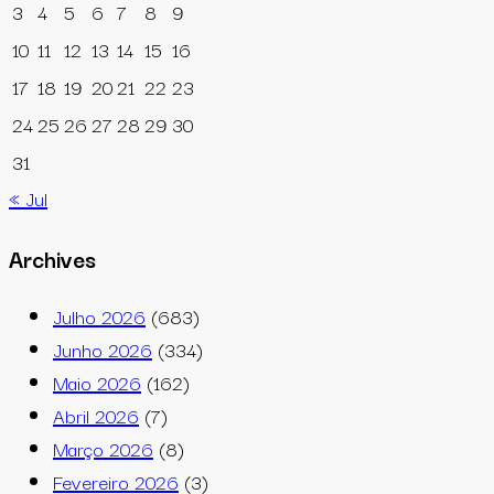
3
4
5
6
7
8
9
10
11
12
13
14
15
16
17
18
19
20
21
22
23
24
25
26
27
28
29
30
31
« Jul
Archives
Julho 2026
(683)
Junho 2026
(334)
Maio 2026
(162)
Abril 2026
(7)
Março 2026
(8)
Fevereiro 2026
(3)