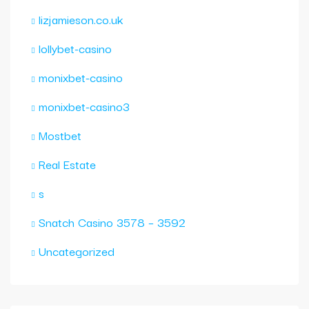
lizjamieson.co.uk
lollybet-casino
monixbet-casino
monixbet-casino3
Mostbet
Real Estate
s
Snatch Casino 3578 – 3592
Uncategorized