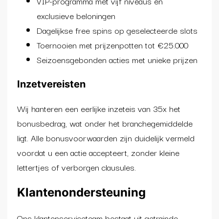
VIP-programma met vijf niveaus en
exclusieve beloningen
Dagelijkse free spins op geselecteerde slots
Toernooien met prijzenpotten tot €25.000
Seizoensgebonden acties met unieke prijzen
Inzetvereisten
Wij hanteren een eerlijke inzeteis van 35x het
bonusbedrag, wat onder het branchegemiddelde
ligt. Alle bonusvoorwaarden zijn duidelijk vermeld
voordat u een actie accepteert, zonder kleine
lettertjes of verborgen clausules.
Klantenondersteuning
Ons klantenserviceteam bestaat uit getrainde