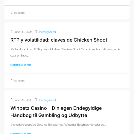
de oksite
Julho 30, 2026
Uncategorized
RTP y volatilidad: claves de Chicken Shoot
Profundizando en RTP y volatilidad en Chicken Shoot Cuando se trata de juegos de
azar en línea,...
Continue lendo
de oksite
Julho 29, 2026
Uncategorized
Winbetz Casino – Din egen Endegyldige
Håndbog til Gambling og Udbytte
Indholdsfortegnelse Slots og Bordspil hos Winbetz Betalingsmetoder og...
Continue lendo