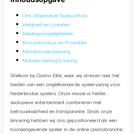
Ons Uitgebreide Spelportfolio
Veiligheid en Licenties
Betalingsmogelijkheden
Bonusstructuur en Promoties
Klantenondersteuning
Mobiele Gaming Ervaring
Welkom bij Casino Elite, waar wij streven naar het
bieden van een ongeëvenaarde spelervaring voor
Nederlandse spelers. Onze missie is helder:
exclusieve entertainment combineren met
betrouwbaarheid en transparantie. Sinds onze
lancering hebben wij ons gepositioneerd als een
toonaangevende speler in de online casinobranche,