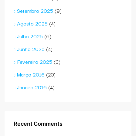
Setembro 2025
(9)
Agosto 2025
(4)
Julho 2025
(6)
Junho 2025
(4)
Fevereiro 2025
(3)
Março 2016
(20)
Janeiro 2016
(4)
Recent Comments