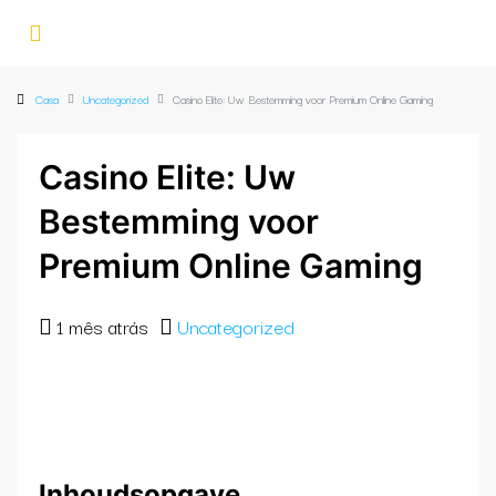
Casa
Uncategorized
Casino Elite: Uw Bestemming voor Premium Online Gaming
Casino Elite: Uw
Bestemming voor
Premium Online Gaming
1 mês atrás
Uncategorized
Inhoudsopgave