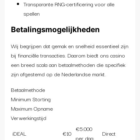
Transparante RNG-certificering voor alle
spellen
Betalingsmogelijkheden
Wij begrijpen dat gemak en snelheid essentieel zijn
bij financiële transacties. Daarom biedt ons casino
een breed scala aan betaalmethoden die specifiek
zijn afgestemd op de Nederlandse markt.
Betaalmethode
Minimum Storting
Maximum Opname
Verwerkingstijd
€5.000
iDEAL
€10
Direct
per dag