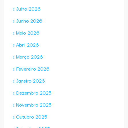
Julho 2026
Junho 2026
Maio 2026
Abril 2026
Março 2026
Fevereiro 2026
Janeiro 2026
Dezembro 2025
Novembro 2025
Outubro 2025