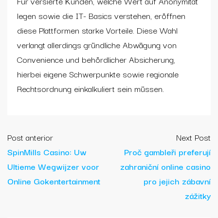
Für versierte Kunden, welche Wert auf Anonymität
legen sowie die IT- Basics verstehen, eröffnen
diese Plattformen starke Vorteile. Diese Wahl
verlangt allerdings gründliche Abwägung von
Convenience und behördlicher Absicherung,
hierbei eigene Schwerpunkte sowie regionale
Rechtsordnung einkalkuliert sein müssen.
Post anterior
Next Post
SpinMills Casino: Uw
Proč gambleři preferují
Ultieme Wegwijzer voor
zahraniční online casino
Online Gokentertainment
pro jejich zábavní
zážitky