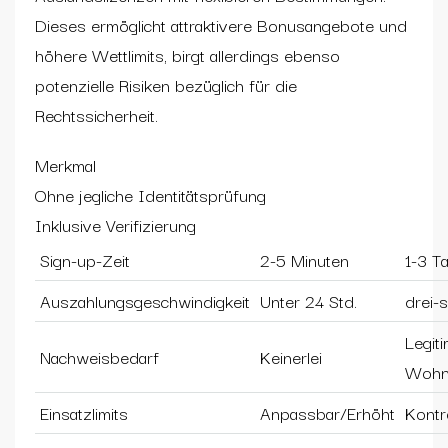
Dieses ermöglicht attraktivere Bonusangebote und
höhere Wettlimits, birgt allerdings ebenso
potenzielle Risiken bezüglich für die
Rechtssicherheit.
Merkmal
Ohne jegliche Identitätsprüfung
Inklusive Verifizierung
Sign-up-Zeit
2-5 Minuten
1-3 T
Auszahlungsgeschwindigkeit
Unter 24 Std.
drei-
Legiti
Nachweisbedarf
Keinerlei
Wohns
Einsatzlimits
Anpassbar/Erhöht
Kontro