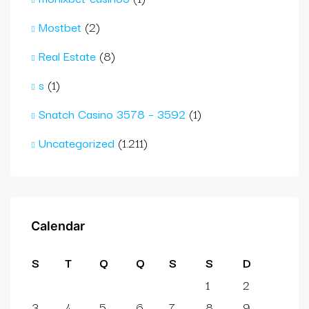
Mostbet
(2)
Real Estate
(8)
s
(1)
Snatch Casino 3578 – 3592
(1)
Uncategorized
(1.211)
Calendar
S
T
Q
Q
S
S
D
1
2
3
4
5
6
7
8
9