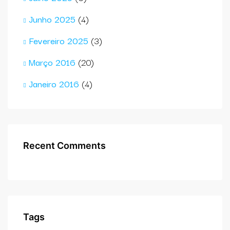
Junho 2025
(4)
Fevereiro 2025
(3)
Março 2016
(20)
Janeiro 2016
(4)
Recent Comments
Tags