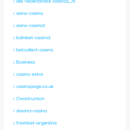
alle nederlandse casinos_nl
asino-casino
asino-casino1
bdmbet-casino1
betcollect-casino
Business
casino-extra
casinopage.co.uk
Construction
davinci-casino
freshbet-argentina