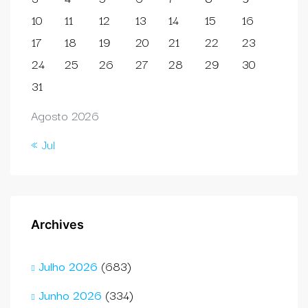
10
11
12
13
14
15
16
17
18
19
20
21
22
23
24
25
26
27
28
29
30
31
Agosto 2026
« Jul
Archives
Julho 2026
(683)
Junho 2026
(334)