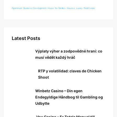
Apartment
Business Development
House for families
Houzez
Luxury
Real Estate
Latest Posts
Výplaty výher a zodpovědné hraní: co
musí vědět každý hráč
RTP y volatilidad: claves de Chicken
Shoot
Winbetz Casino – Din egen
Endegyldige Håndbog til Gambling og
Udbytte
Vox Casino – Er Totala Manual till