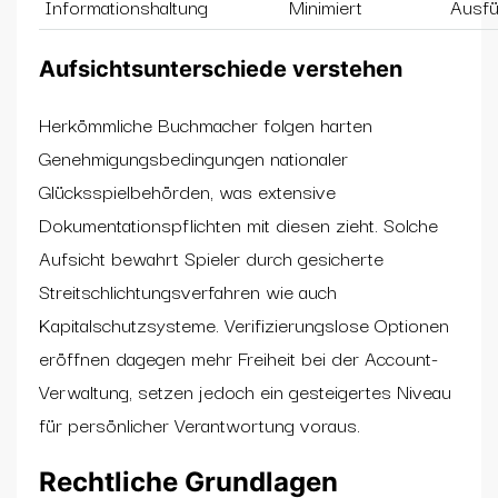
Informationshaltung
Minimiert
Ausfü
Aufsichtsunterschiede verstehen
Herkömmliche Buchmacher folgen harten
Genehmigungsbedingungen nationaler
Glücksspielbehörden, was extensive
Dokumentationspflichten mit diesen zieht. Solche
Aufsicht bewahrt Spieler durch gesicherte
Streitschlichtungsverfahren wie auch
Kapitalschutzsysteme. Verifizierungslose Optionen
eröffnen dagegen mehr Freiheit bei der Account-
Verwaltung, setzen jedoch ein gesteigertes Niveau
für persönlicher Verantwortung voraus.
Rechtliche Grundlagen