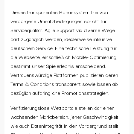
Dieses transparentes Bonussystem frei von
verborgene Umsatzbedingungen spricht für
Servicequalität. Agile Support via diverse Wege
darf zugänglich werden, idealerweise inklusive
deutschem Service. Eine technische Leistung für
die Webseite, einschließlich Mobile- Optimierung,
bestimmt unser Spielerlebnis entscheidend.
Vertrauenswürdige Plattformen publizieren deren
Terms & Conditions transparent sowie lassen ab
bezüglich aufdringliche Promotionsstrategien.
Verifizierungslose Wettportale stellen dar einen
wachsenden Marktbereich, jener Geschwindigkeit
wie auch Datenintegrität in den Vordergrund stellt.