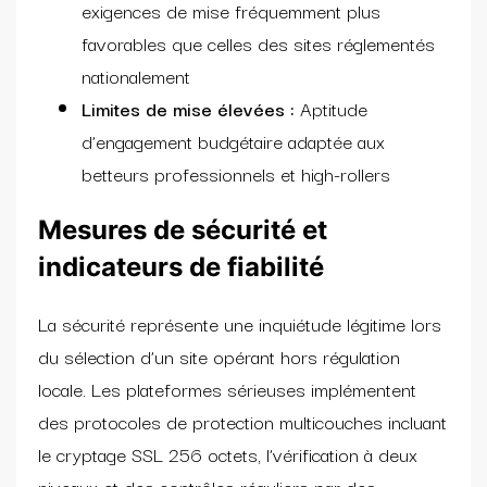
exigences de mise fréquemment plus
favorables que celles des sites réglementés
nationalement
Limites de mise élevées :
Aptitude
d’engagement budgétaire adaptée aux
betteurs professionnels et high-rollers
Mesures de sécurité et
indicateurs de fiabilité
La sécurité représente une inquiétude légitime lors
du sélection d’un site opérant hors régulation
locale. Les plateformes sérieuses implémentent
des protocoles de protection multicouches incluant
le cryptage SSL 256 octets, l’vérification à deux
niveaux et des contrôles réguliers par des