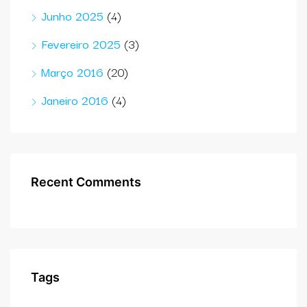
Junho 2025
(4)
Fevereiro 2025
(3)
Março 2016
(20)
Janeiro 2016
(4)
Recent Comments
Tags