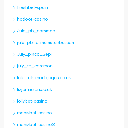
freshbet-spain
hotloot-casino
Jule_pb_common
jule_pb_ormanistanbul.com
July_pinco_Sepi
july_rb_common
lets-talk-mortgages.co.uk
lizjamieson.co.uk
lollybet-casino
monixbet-casino
monixbet-casino3