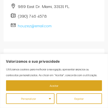
989 East Dr. Miami, 33131 FL
(390) 746 4578
houzez@email.com
Arquivo
Valorizamos a sua privacidade
Utilizamos cookies para melhorar a navegação, apresentar anúncios ou
Julho 2026
conteúdos personalizados. Ao clicar em "Aceitar", concorda com a utilização.
Junho 2026
Aceitar
Maio 2026
PT
Personalizar
Rejeitar
Abril 2026