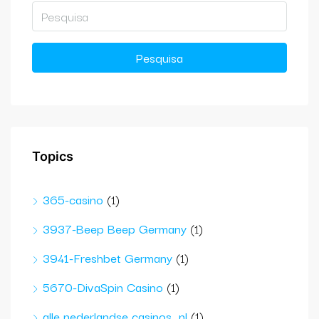
Pesquisa
Topics
365-casino
(1)
3937-Beep Beep Germany
(1)
3941-Freshbet Germany
(1)
5670-DivaSpin Casino
(1)
alle nederlandse casinos_nl
(1)