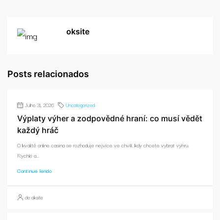
oksite
Posts relacionados
Julho 31, 2026
Uncategorized
Výplaty výher a zodpovědné hraní: co musí vědět
každý hráč
O kvalitě online casina se rozhoduje nejvíce ve chvíli, kdy chcete vybrat výhru.
Rychlé a...
Continue lendo
de oksite