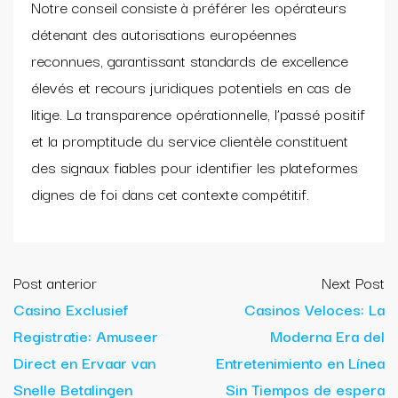
Notre conseil consiste à préférer les opérateurs
détenant des autorisations européennes
reconnues, garantissant standards de excellence
élevés et recours juridiques potentiels en cas de
litige. La transparence opérationnelle, l’passé positif
et la promptitude du service clientèle constituent
des signaux fiables pour identifier les plateformes
dignes de foi dans cet contexte compétitif.
Post anterior
Next Post
Casino Exclusief
Casinos Veloces: La
Registratie: Amuseer
Moderna Era del
Direct en Ervaar van
Entretenimiento en Línea
Snelle Betalingen
Sin Tiempos de espera