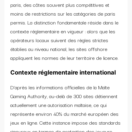
paris, des côtes souvent plus compétitives et
moins de restrictions sur les catégories de paris
permis. La distinction fondamentale réside dans le
contexte réglementaire en vigueur : alors que les
opérateurs locaux suivent des règles strictes
établies au niveau national, les sites offshore
appliquent les normes de leur territoire de licence.
Contexte réglementaire international
D’après les informations officielles de la Malte
Gaming Authority, au-delà de 300 sites détiennent
actuellement une autorisation maltaise, ce qui
représente environ 40% du marché européen des
jeux en ligne. Cette instance impose des standards
rigoureux en termes de protection des joueurs,