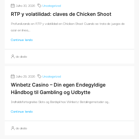
Julho 30, 2026
Uncategorized
RTP y volatilidad: claves de Chicken Shoot
Profundizando en RTP y volatilidad en Chicken Shoot Cuando se trata de juegos de
azar en línea,...
Continue lendo
de oksite
Julho 29, 2026
Uncategorized
Winbetz Casino – Din egen Endegyldige
Håndbog til Gambling og Udbytte
Indholdsfortegnelse Slots og Bordspil hos Winbetz Betalingsmetoder og...
Continue lendo
de oksite