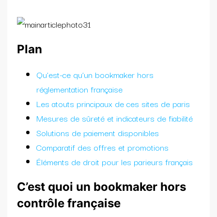
Plan
Qu’est-ce qu’un bookmaker hors
réglementation française
Les atouts principaux de ces sites de paris
Mesures de sûreté et indicateurs de fiabilité
Solutions de paiement disponibles
Comparatif des offres et promotions
Éléments de droit pour les parieurs français
C’est quoi un bookmaker hors
contrôle française