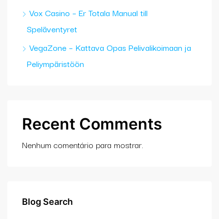
Vox Casino – Er Totala Manual till
Speläventyret
VegaZone – Kattava Opas Pelivalikoimaan ja
Peliympäristöön
Recent Comments
Nenhum comentário para mostrar.
Blog Search