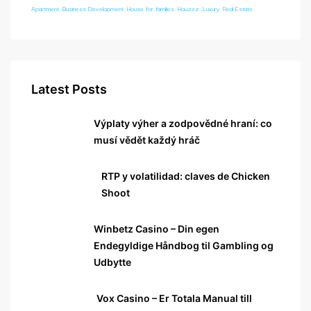
Apartment
Business Development
House for families
Houzez
Luxury
Real Estate
Latest Posts
Výplaty výher a zodpovědné hraní: co
musí vědět každý hráč
RTP y volatilidad: claves de Chicken
Shoot
Winbetz Casino – Din egen
Endegyldige Håndbog til Gambling og
Udbytte
Vox Casino – Er Totala Manual till