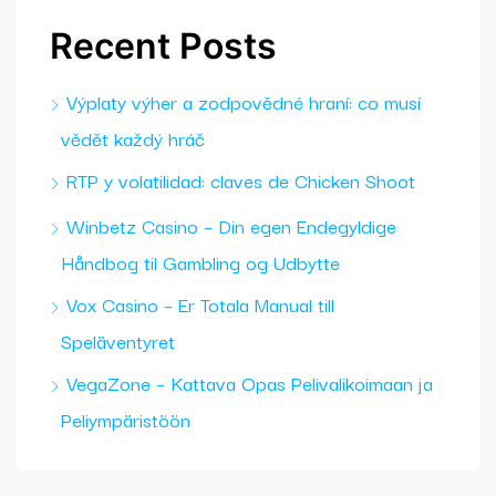
Recent Posts
Výplaty výher a zodpovědné hraní: co musí
vědět každý hráč
RTP y volatilidad: claves de Chicken Shoot
Winbetz Casino – Din egen Endegyldige
Håndbog til Gambling og Udbytte
Vox Casino – Er Totala Manual till
Speläventyret
VegaZone – Kattava Opas Pelivalikoimaan ja
Peliympäristöön