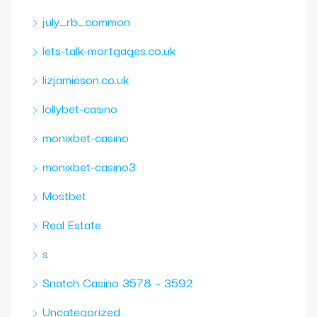
july_rb_common
lets-talk-mortgages.co.uk
lizjamieson.co.uk
lollybet-casino
monixbet-casino
monixbet-casino3
Mostbet
Real Estate
s
Snatch Casino 3578 – 3592
Uncategorized