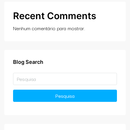
Recent Comments
Nenhum comentário para mostrar.
Blog Search
Pesquisa