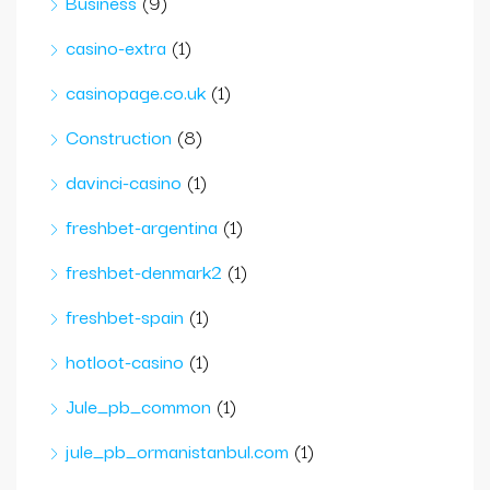
Business
(9)
casino-extra
(1)
casinopage.co.uk
(1)
Construction
(8)
davinci-casino
(1)
freshbet-argentina
(1)
freshbet-denmark2
(1)
freshbet-spain
(1)
hotloot-casino
(1)
Jule_pb_common
(1)
jule_pb_ormanistanbul.com
(1)