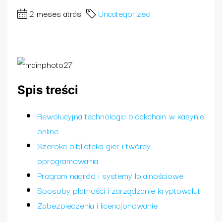
2 meses atrás
Uncategorized
Spis treści
Rewolucyjna technologia blockchain w kasynie
online
Szeroka biblioteka gier i twórcy
oprogramowania
Program nagród i systemy lojalnościowe
Sposoby płatności i zarządzanie kryptowalut
Zabezpieczenia i licencjonowanie