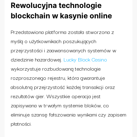
Rewolucyjna technologie
blockchain w kasynie online
Przedstawiona platforma została stworzona z
myślą o użytkownikach poszukujących
przejrzystości i zaawansowanych systemów w
dziedzinie hazardowej.
Lucky Block Casino
wykorzystuje rozbudowaną technologie
rozproszonego rejestru, która gwarantuje
absolutną przejrzystość każdej transakcji oraz
rezultatów gier. Wszystkie operacja jest
zapisywana w trwałym systemie bloków, co
eliminuje szansę fałszowania wynikami czy zapisem
płatności.