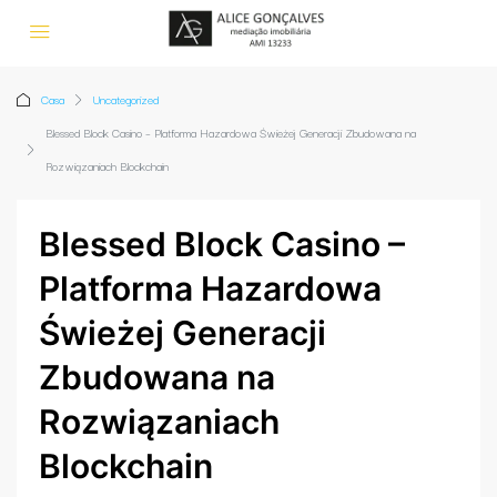
Casa
Uncategorized
Blessed Block Casino – Platforma Hazardowa Świeżej Generacji Zbudowana na
Rozwiązaniach Blockchain
Blessed Block Casino –
Platforma Hazardowa
Świeżej Generacji
Zbudowana na
Rozwiązaniach
Blockchain