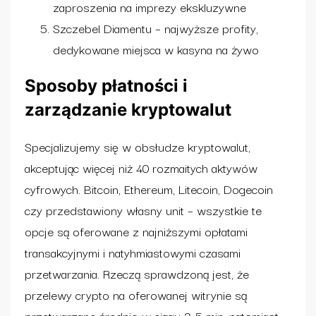
zaproszenia na imprezy ekskluzywne
Szczebel Diamentu – najwyższe profity,
dedykowane miejsca w kasyna na żywo
Sposoby płatności i
zarządzanie kryptowalut
Specjalizujemy się w obsłudze kryptowalut,
akceptując więcej niż 40 rozmaitych aktywów
cyfrowych. Bitcoin, Ethereum, Litecoin, Dogecoin
czy przedstawiony własny unit – wszystkie te
opcje są oferowane z najniższymi opłatami
transakcyjnymi i natyhmiastowymi czasami
przetwarzania. Rzeczą sprawdzoną jest, że
przelewy crypto na oferowanej witrynie są
przetwarzane średnio w ciągu 2-5 min, natomiast