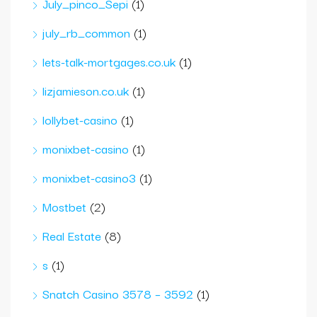
July_pinco_Sepi
(1)
july_rb_common
(1)
lets-talk-mortgages.co.uk
(1)
lizjamieson.co.uk
(1)
lollybet-casino
(1)
monixbet-casino
(1)
monixbet-casino3
(1)
Mostbet
(2)
Real Estate
(8)
s
(1)
Snatch Casino 3578 – 3592
(1)