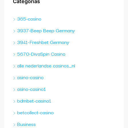
Categorias
365-casino
3937-Beep Beep Germany
3941-Freshbet Germany
5670-DivaSpin Casino
alle nederlandse casinos_nl
asino-casino
asino-casino1
bdmbet-casino1
betcollect-casino
Business