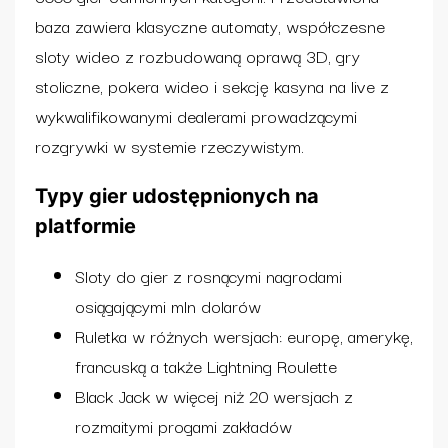
baza zawiera klasyczne automaty, współczesne
sloty wideo z rozbudowaną oprawą 3D, gry
stoliczne, pokera wideo i sekcję kasyna na live z
wykwalifikowanymi dealerami prowadzącymi
rozgrywki w systemie rzeczywistym.
Typy gier udostępnionych na
platformie
Sloty do gier z rosnącymi nagrodami
osiągającymi mln dolarów
Ruletka w różnych wersjach: europę, amerykę,
francuską a także Lightning Roulette
Black Jack w więcej niż 20 wersjach z
rozmaitymi progami zakładów