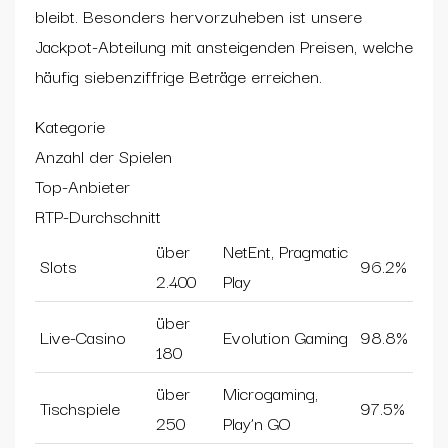
bleibt. Besonders hervorzuheben ist unsere
Jackpot-Abteilung mit ansteigenden Preisen, welche
häufig siebenziffrige Beträge erreichen.
Kategorie
Anzahl der Spielen
Top-Anbieter
RTP-Durchschnitt
über
NetEnt, Pragmatic
Slots
96.2%
2.400
Play
über
Live-Casino
Evolution Gaming
98.8%
180
über
Microgaming,
Tischspiele
97.5%
250
Play’n GO