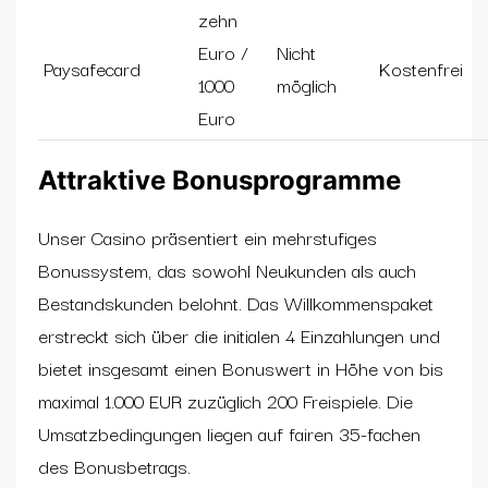
zehn
Euro /
Nicht
Paysafecard
Kostenfrei
1000
möglich
Euro
Attraktive Bonusprogramme
Unser Casino präsentiert ein mehrstufiges
Bonussystem, das sowohl Neukunden als auch
Bestandskunden belohnt. Das Willkommenspaket
erstreckt sich über die initialen 4 Einzahlungen und
bietet insgesamt einen Bonuswert in Höhe von bis
maximal 1.000 EUR zuzüglich 200 Freispiele. Die
Umsatzbedingungen liegen auf fairen 35-fachen
des Bonusbetrags.