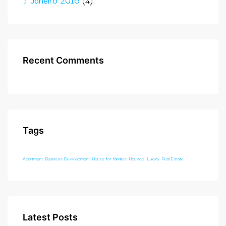
Recent Comments
Tags
Apartment
Business Development
House for families
Houzez
Luxury
Real Estate
Latest Posts