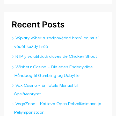
Recent Posts
Výplaty výher a zodpovědné hraní: co musí
vědět každý hráč
RTP y volatilidad: claves de Chicken Shoot
Winbetz Casino – Din egen Endegyldige
Håndbog til Gambling og Udbytte
Vox Casino – Er Totala Manual till
Speläventyret
VegaZone – Kattava Opas Pelivalikoimaan ja
Peliympäristöön