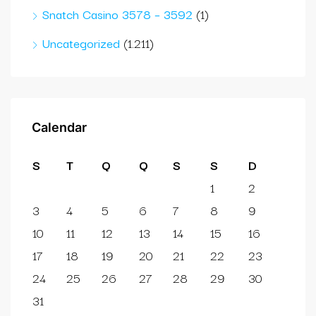
Snatch Casino 3578 – 3592
(1)
Uncategorized
(1.211)
Calendar
S
T
Q
Q
S
S
D
1
2
3
4
5
6
7
8
9
10
11
12
13
14
15
16
17
18
19
20
21
22
23
24
25
26
27
28
29
30
31