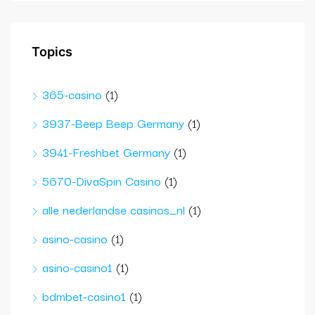
Topics
365-casino
(1)
3937-Beep Beep Germany
(1)
3941-Freshbet Germany
(1)
5670-DivaSpin Casino
(1)
alle nederlandse casinos_nl
(1)
asino-casino
(1)
asino-casino1
(1)
bdmbet-casino1
(1)