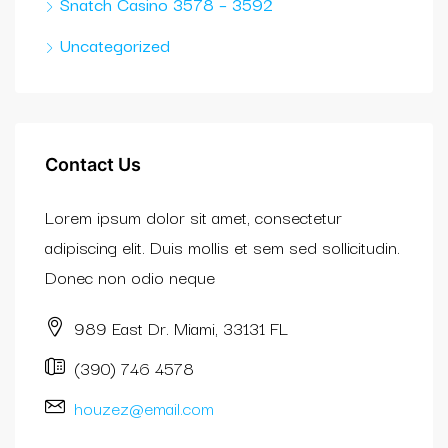
Snatch Casino 3578 – 3592
Uncategorized
Contact Us
Lorem ipsum dolor sit amet, consectetur
adipiscing elit. Duis mollis et sem sed sollicitudin.
Donec non odio neque
989 East Dr. Miami, 33131 FL
(390) 746 4578
houzez@email.com