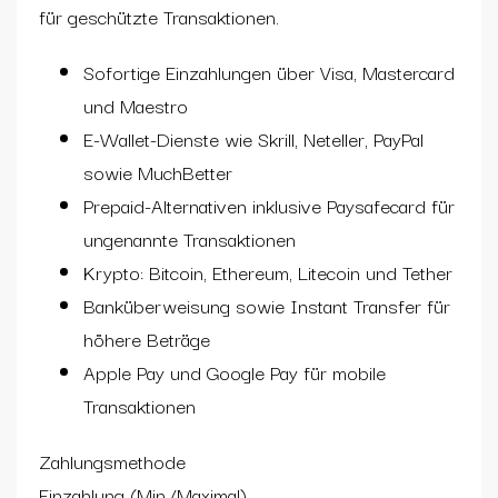
für geschützte Transaktionen.
Sofortige Einzahlungen über Visa, Mastercard
und Maestro
E-Wallet-Dienste wie Skrill, Neteller, PayPal
sowie MuchBetter
Prepaid-Alternativen inklusive Paysafecard für
ungenannte Transaktionen
Krypto: Bitcoin, Ethereum, Litecoin und Tether
Banküberweisung sowie Instant Transfer für
höhere Beträge
Apple Pay und Google Pay für mobile
Transaktionen
Zahlungsmethode
Einzahlung (Min./Maximal)