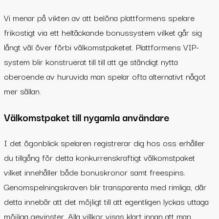
Vi menar på vikten av att belöna plattformens spelare
frikostigt via ett heltäckande bonussystem vilket går sig
långt väl över förbi välkomstpaketet. Plattformens VIP-
system blir konstruerat till till att ge ständigt nytta
oberoende av huruvida man spelar ofta alternativt något
mer sällan.
Välkomstpaket till nygamla användare
I det ögonblick spelaren registrerar dig hos oss erhåller
du tillgång för detta konkurrenskraftigt välkomstpaket
vilket innehåller både bonuskronor samt freespins.
Genomspelningskraven blir transparenta med rimliga, där
detta innebär att det möjligt till att egentligen lyckas uttaga
möjliga gevinster. Alla villkor visas klart innan att man