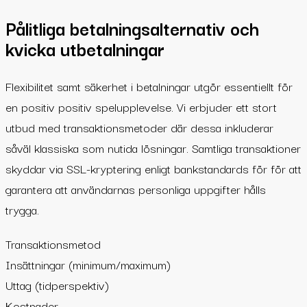
Pålitliga betalningsalternativ och
kvicka utbetalningar
Flexibilitet samt säkerhet i betalningar utgör essentiellt för
en positiv positiv spelupplevelse. Vi erbjuder ett stort
utbud med transaktionsmetoder där dessa inkluderar
såväl klassiska som nutida lösningar. Samtliga transaktioner
skyddar via SSL-kryptering enligt bankstandards för för att
garantera att användarnas personliga uppgifter hålls
trygga.
Transaktionsmetod
Insättningar (minimum/maximum)
Uttag (tidperspektiv)
Kostnader