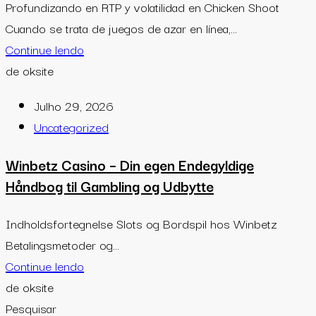
Profundizando en RTP y volatilidad en Chicken Shoot
Cuando se trata de juegos de azar en línea,...
Continue lendo
de oksite
Julho 29, 2026
Uncategorized
Winbetz Casino – Din egen Endegyldige
Håndbog til Gambling og Udbytte
Indholdsfortegnelse Slots og Bordspil hos Winbetz
Betalingsmetoder og...
Continue lendo
de oksite
Pesquisar