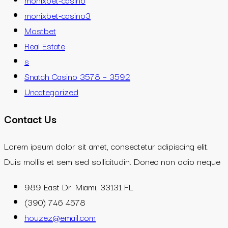
monixbet-casino3
Mostbet
Real Estate
s
Snatch Casino 3578 – 3592
Uncategorized
Contact Us
Lorem ipsum dolor sit amet, consectetur adipiscing elit.
Duis mollis et sem sed sollicitudin. Donec non odio neque
989 East Dr. Miami, 33131 FL
(390) 746 4578
houzez@email.com