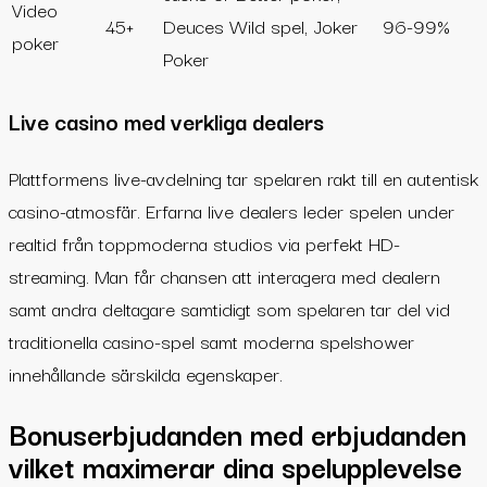
Video
45+
Deuces Wild spel, Joker
96-99%
poker
Poker
Live casino med verkliga dealers
Plattformens live-avdelning tar spelaren rakt till en autentisk
casino-atmosfär. Erfarna live dealers leder spelen under
realtid från toppmoderna studios via perfekt HD-
streaming. Man får chansen att interagera med dealern
samt andra deltagare samtidigt som spelaren tar del vid
traditionella casino-spel samt moderna spelshower
innehållande särskilda egenskaper.
Bonuserbjudanden med erbjudanden
vilket maximerar dina spelupplevelse