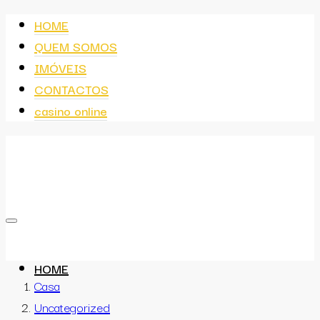
HOME
QUEM SOMOS
IMÓVEIS
CONTACTOS
casino online
HOME
Casa
Uncategorized