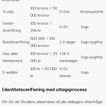
100 kronor / 50
Trustly
0-24h
Kostnadsfritt
000 kronor
Swish-
100 kronor /
0-2h
Inga
överföring
20k kr
500 SEK / 100
Banköverföring
1-3 dagar
Inga avgifter
000 kronor
Visa eller
100 kronor / 25
1 till 3
Inga avgifter
Mastercard
000 kr
bankdagar
100 kr / 50 000
0-24
E-wallets
Inga
kr
timmar
Identitetsverifiering med uttagsprocess
För för att försäkra säkerheten till alla deltagare efterfrågar