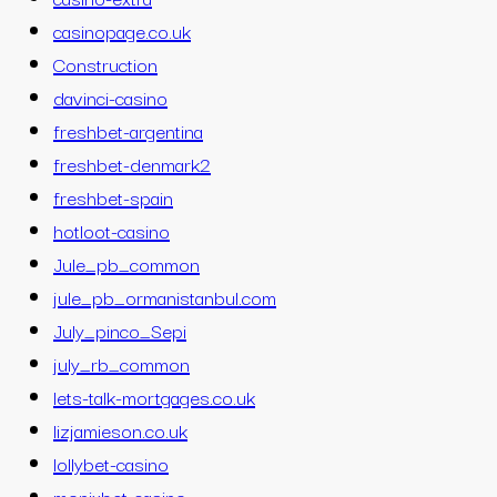
casinopage.co.uk
Construction
davinci-casino
freshbet-argentina
freshbet-denmark2
freshbet-spain
hotloot-casino
Jule_pb_common
jule_pb_ormanistanbul.com
July_pinco_Sepi
july_rb_common
lets-talk-mortgages.co.uk
lizjamieson.co.uk
lollybet-casino
monixbet-casino