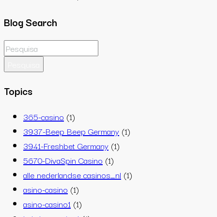
Blog Search
Pesquisa
Topics
365-casino
(1)
3937-Beep Beep Germany
(1)
3941-Freshbet Germany
(1)
5670-DivaSpin Casino
(1)
alle nederlandse casinos_nl
(1)
asino-casino
(1)
asino-casino1
(1)