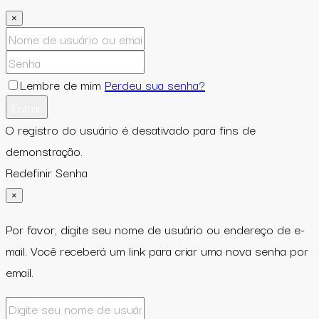
×
Lembre de mim
Perdeu sua senha?
Entrar
O registro do usuário é desativado para fins de
demonstração.
Redefinir Senha
×
Por favor, digite seu nome de usuário ou endereço de e-
mail. Você receberá um link para criar uma nova senha por
email.