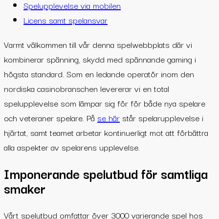
Spelupplevelse via mobilen
Licens samt spelansvar
Varmt välkommen till vår denna spelwebbplats där vi
kombinerar spänning, skydd med spännande gaming i
högsta standard. Som en ledande operatör inom den
nordiska casinobranschen levererar vi en total
spelupplevelse som lämpar sig för för både nya spelare
och veteraner spelare. På
se här
står spelarupplevelse i
hjärtat, samt teamet arbetar kontinuerligt mot att förbättra
alla aspekter av spelarens upplevelse.
Imponerande spelutbud för samtliga
smaker
Vårt spelutbud omfattar över 3000 varierande spel hos