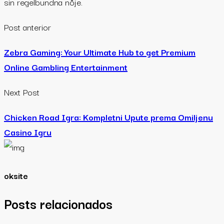
sin regelbundna nöje.
Post anterior
Zebra Gaming: Your Ultimate Hub to get Premium
Online Gambling Entertainment
Next Post
Chicken Road Igra: Kompletni Upute prema Omiljenu
Casino Igru
oksite
Posts relacionados