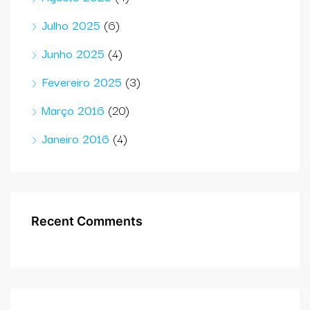
Julho 2025
(6)
Junho 2025
(4)
Fevereiro 2025
(3)
Março 2016
(20)
Janeiro 2016
(4)
Recent Comments