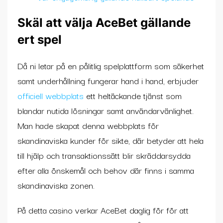
Skäl att välja AceBet gällande
ert spel
Då ni letar på en pålitlig spelplattform som säkerhet
samt underhållning fungerar hand i hand, erbjuder
officiell webbplats
ett heltäckande tjänst som
blandar nutida lösningar samt användarvänlighet.
Man hade skapat denna webbplats för
skandinaviska kunder för sikte, där betyder att hela
till hjälp och transaktionssätt blir skräddarsydda
efter alla önskemål och behov där finns i samma
skandinaviska zonen.
På detta casino verkar AceBet daglig för för att