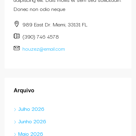
Donec non odio neque
989 East Dr. Miami, 33131 FL
(390) 746 4578
houzez@email.com
Arquivo
Julho 2026
Junho 2026
Maio 2026