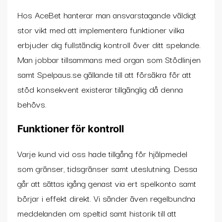
Hos AceBet hanterar man ansvarstagande väldigt
stor vikt med att implementera funktioner vilka
erbjuder dig fullständig kontroll över ditt spelande.
Man jobbar tillsammans med organ som Stödlinjen
samt Spelpaus.se gällande till att försäkra för att
stöd konsekvent existerar tillgänglig då denna
behövs.
Funktioner för kontroll
Varje kund vid oss hade tillgång för hjälpmedel
som gränser, tidsgränser samt uteslutning. Dessa
går att sättas igång genast via ert spelkonto samt
börjar i effekt direkt. Vi sänder även regelbundna
meddelanden om speltid samt historik till att