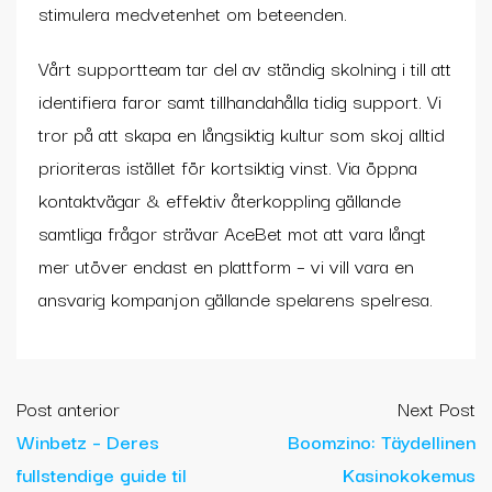
stimulera medvetenhet om beteenden.
Vårt supportteam tar del av ständig skolning i till att
identifiera faror samt tillhandahålla tidig support. Vi
tror på att skapa en långsiktig kultur som skoj alltid
prioriteras istället för kortsiktig vinst. Via öppna
kontaktvägar & effektiv återkoppling gällande
samtliga frågor strävar AceBet mot att vara långt
mer utöver endast en plattform – vi vill vara en
ansvarig kompanjon gällande spelarens spelresa.
Post anterior
Next Post
Winbetz – Deres
Boomzino: Täydellinen
fullstendige guide til
Kasinokokemus