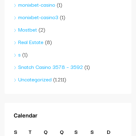
monixbet-casino
(1)
monixbet-casino3
(1)
Mostbet
(2)
Real Estate
(8)
s
(1)
Snatch Casino 3578 – 3592
(1)
Uncategorized
(1.211)
Calendar
S
T
Q
Q
S
S
D