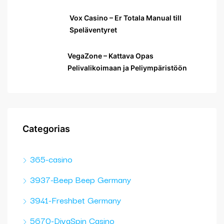
Vox Casino – Er Totala Manual till
Speläventyret
VegaZone – Kattava Opas
Pelivalikoimaan ja Peliympäristöön
Categorias
365-casino
3937-Beep Beep Germany
3941-Freshbet Germany
5670-DivaSpin Casino