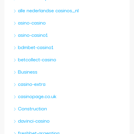
alle nederlandse casinos_nl
asino-casino
asino-casino1
bdmbet-casino1
betcollect-casino
Business
casino-extra
casinopage.co.uk
Construction
davinci-casino
freshbet-argentina