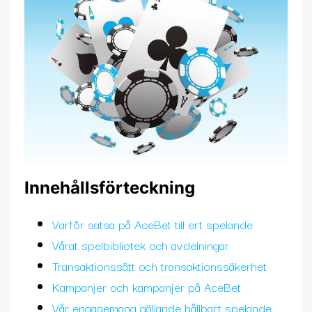
Innehållsförteckning
Varför satsa på AceBet till ert spelande
Vårat spelbibliotek och avdelningar
Transaktionssätt och transaktionssäkerhet
Kampanjer och kampanjer på AceBet
Vår engagemang gällande hållbart spelande