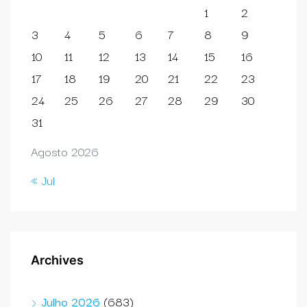
1
2
3
4
5
6
7
8
9
10
11
12
13
14
15
16
17
18
19
20
21
22
23
24
25
26
27
28
29
30
31
Agosto 2026
« Jul
Archives
Julho 2026
(683)