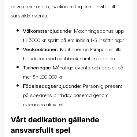
privata managers, kvickare uttag samt inviter till
särskilda events.
Välkomsterbjudande:
Matchningsbonus upp
till 5000 kr spritt på era initiala 1-3 insättningar
Veckoaktioner:
Kontinuerliga kampanjer alla
torsdagar med cashback samt free spins
Turneringar:
Månatliga events och pooler på
mer än 100 000 kr
Födelsedagserbjudande:
Personlig present
på spelarens birthday baserad genom
spelarens aktivitet
Vårt dedikation gällande
ansvarsfullt spel