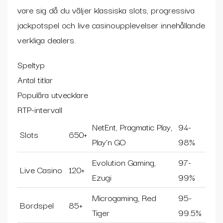
vare sig då du väljer klassiska slots, progressiva
jackpotspel och live casinoupplevelser innehållande
verkliga dealers.
Speltyp
Antal titlar
Populära utvecklare
RTP-intervall
NetEnt, Pragmatic Play,
94-
Slots
650+
Play’n GO
98%
Evolution Gaming,
97-
Live Casino
120+
Ezugi
99%
Microgaming, Red
95-
Bordspel
85+
Tiger
99.5%