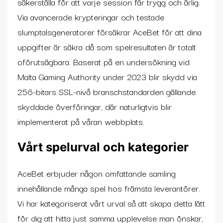
säkerställa för att varje session får trygg och ärlig.
Via avancerade krypteringar och testade
slumptalsgeneratorer försäkrar AceBet för att dina
uppgifter är säkra då som spelresultaten är totalt
oförutsägbara. Baserat på en undersökning vid
Malta Gaming Authority under 2023 blir skydd via
256-bitars SSL-nivå branschstandarden gällande
skyddade överföringar, där naturligtvis blir
implementerat på våran webbplats.
Vårt spelurval och kategorier
AceBet erbjuder någon omfattande samling
innehållande många spel hos främsta leverantörer.
Vi har kategoriserat vårt urval så att skapa detta lätt
för dig att hitta just samma upplevelse man önskar,