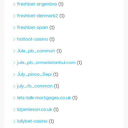
freshbet-argentina
(1)
freshbet-denmark2
(1)
freshbet-spain
(1)
hotloot-casino
(1)
Jule_pb_common
(1)
jule_pb_ormanistanbul.com
(1)
July_pinco_Sepi
(1)
july_rb_common
(1)
lets-talk-mortgages.co.uk
(1)
lizjamieson.co.uk
(1)
lollybet-casino
(1)