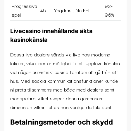
Progressiva
92-
45+
Yggdrasil, NetEnt
spel
96%
Livecasino innehållande äkta
kasinokänsla
Dessa live dealers sänds via live hos moderna
lokaler, vilket ger er möjlighet till att uppleva känslan
vid någon autentiskt casino förutom att gå från sitt
hus. Med sociala kommunikationsfunktioner kunde
ni prata tillsammans med både med dealers samt
medspelare, vilket skapar denna gemensam
dimension vilken fattas hos vanliga digitala spel.
Betalningsmetoder och skydd