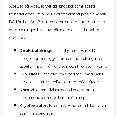
AceBet på AceBet vet att snabba samt säkra
transaktioner utgör kritiska för denna positiv känsla.
Därför har AceBet integrerat ett omfattande utbud
av betalningsalternativ där matchar skilda behov
och krav.
Direktbetalningar:
Trustly samt BankID-
integration möjliggör direkta inbetalningar &
utbetalningar från ditt bankkort förutom konto
E- wallets:
Effektiva överföringar med Skrill,
Neteller samt MuchBetter med höjt säkerhet
Kort:
Visa samt Mastercard accepteras
innehållande omedelbar insättning
Kryptovalutor:
Bitcoin & Ethereum till anonym
samt fri spelande