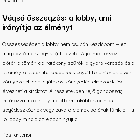
Végső összegzés: a lobby, ami
irányítja az élményt
Összességében a lobby nem csupán kezdőpont — ez
maga az élmény egyik fő fejezete. A jól megtervezett
előtér, a tömör, de hatékony szűrők, a gyors keresés és a
személyre szabható kedvencek együtt teremtenek olyan
környezetet, ahol a játékos könnyedén eligazodik és
élvezheti a kínálatot. A részletekben rejlő gondosság
határozza meg, hogy a platform inkább rugalmas
segédeszköznek vagy zavaró elemek sorának tűnik-e — a
jó lobby mindig az előbbit nyújtja.
Post anterior