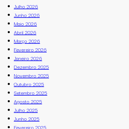
Julho 2026
Junho 2026
Maio 2026
Abril 2026
Março 2026
Fevereiro 2026
Janeiro 2026
Dezembro 2025
Novembro 2025
Outubro 2025
Setembro 2025
Agosto 2025
Julho 2025
Junho 2025
Fevereiro 2025