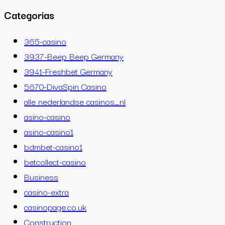
Categorias
365-casino
3937-Beep Beep Germany
3941-Freshbet Germany
5670-DivaSpin Casino
alle nederlandse casinos_nl
asino-casino
asino-casino1
bdmbet-casino1
betcollect-casino
Business
casino-extra
casinopage.co.uk
Construction