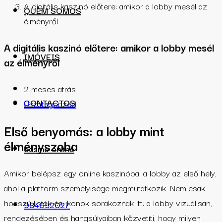
A digitális kaszinó előtere: amikor a lobby mesél az
QUEM SOMOS
élményről
A digitális kaszinó előtere: amikor a lobby mesél
IMÓVEIS
az élményről
2 meses atrás
CONTACTOS
Uncategorized
Első benyomás: a lobby mint
élményszoba
casino online
Amikor belépsz egy online kaszinóba, a lobby az első hely,
ahol a platform személyisége megmutatkozik. Nem csak
hosszú listák és ikonok sorakoznak itt: a lobby vizuálisan,
934652027
rendezésében és hangsúlyaiban közvetíti, hogy milyen