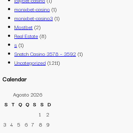
lollybet-casino
(1)
monixbet-casino
(1)
monixbet-casino3
(1)
Mostbet
(2)
Real Estate
(8)
s
(1)
Snatch Casino 3578 – 3592
(1)
Uncategorized
(1.211)
Calendar
Agosto 2026
S
T
Q
Q
S
S
D
1
2
3
4
5
6
7
8
9