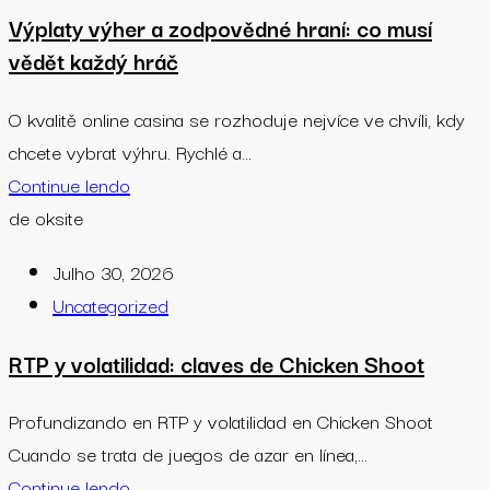
Výplaty výher a zodpovědné hraní: co musí
vědět každý hráč
O kvalitě online casina se rozhoduje nejvíce ve chvíli, kdy
chcete vybrat výhru. Rychlé a...
Continue lendo
de oksite
Julho 30, 2026
Uncategorized
RTP y volatilidad: claves de Chicken Shoot
Profundizando en RTP y volatilidad en Chicken Shoot
Cuando se trata de juegos de azar en línea,...
Continue lendo