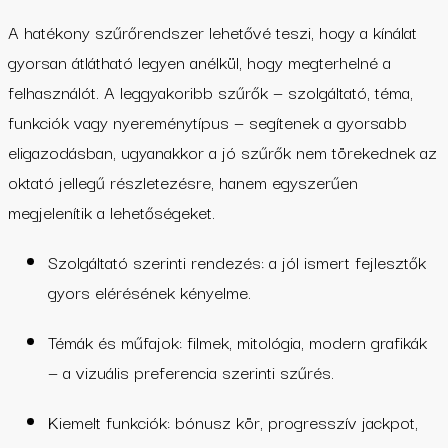
A hatékony szűrőrendszer lehetővé teszi, hogy a kínálat
gyorsan átlátható legyen anélkül, hogy megterhelné a
felhasználót. A leggyakoribb szűrők — szolgáltató, téma,
funkciók vagy nyereménytípus — segítenek a gyorsabb
eligazodásban, ugyanakkor a jó szűrők nem törekednek az
oktató jellegű részletezésre, hanem egyszerűen
megjelenítik a lehetőségeket.
Szolgáltató szerinti rendezés: a jól ismert fejlesztők
gyors elérésének kényelme.
Témák és műfajok: filmek, mitológia, modern grafikák
— a vizuális preferencia szerinti szűrés.
Kiemelt funkciók: bónusz kör, progresszív jackpot,