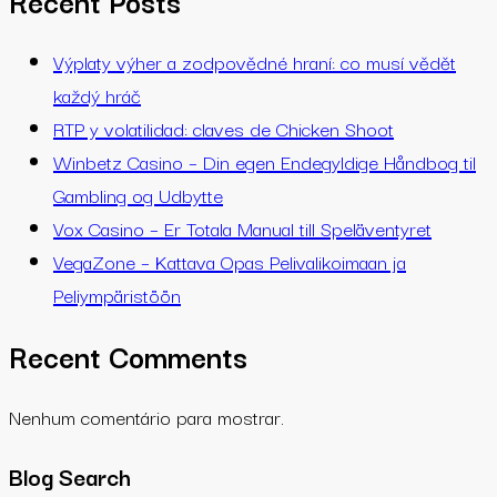
Recent Posts
Výplaty výher a zodpovědné hraní: co musí vědět
každý hráč
RTP y volatilidad: claves de Chicken Shoot
Winbetz Casino – Din egen Endegyldige Håndbog til
Gambling og Udbytte
Vox Casino – Er Totala Manual till Speläventyret
VegaZone – Kattava Opas Pelivalikoimaan ja
Peliympäristöön
Recent Comments
Nenhum comentário para mostrar.
Blog Search