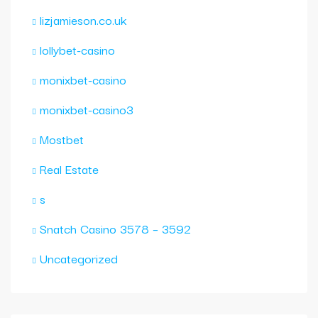
lizjamieson.co.uk
lollybet-casino
monixbet-casino
monixbet-casino3
Mostbet
Real Estate
s
Snatch Casino 3578 – 3592
Uncategorized