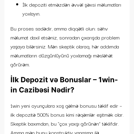
İlk depoziti etməzdən əvvəl şəxsi məlumatları
yoxlayın.
Bu proses sadədir, amma diqqətli olun: səhv
məlumat daxil etsəniz, sonradan çıxarışda problem
yaşaya bilərsiniz. Mən skeptik olaraq, hər addımda
məlumatların düzgünlüyünü yoxlamağı məsləhət
görürəm.
İlk Depozit və Bonuslar – 1win-
in Cazibəsi Nədir?
1win yeni oyunçulara xoş gəlmə bonusu təklif edir –
ilk depozitə 500% bonus kimi rəqəmlər eşitmək olar.
Skeptik baxımdan, bu “çox yaxşı görünən” təklifdir.
Amma mən bunu konstruktiv yanaşma ilə