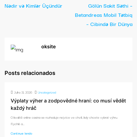
Nədir və Kimlər Üçündür
Gölün Sakit Səthi –
Betandreas Mobil Tətbiq
– Cibində Bir Dünya
oksite
Posts relacionados
Julho 31, 2026
Uncategorized
Výplaty výher a zodpovědné hraní: co musí vědět
každý hráč
O kvalitě online casina se rozhoduje nejvíce ve chvíli, kdy chcete vybrat výhru.
Rychlé a...
Continue lendo