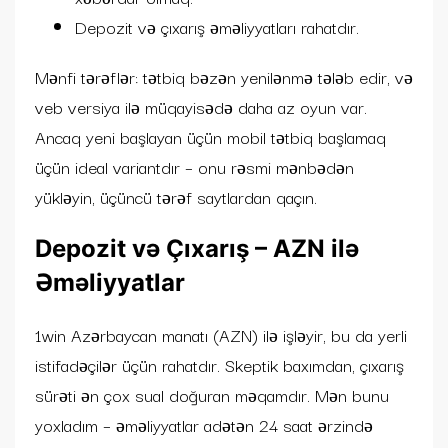
Depozit və çıxarış əməliyyatları rahatdır.
Mənfi tərəflər: tətbiq bəzən yenilənmə tələb edir, və
veb versiya ilə müqayisədə daha az oyun var.
Ancaq yeni başlayan üçün mobil tətbiq başlamaq
üçün ideal variantdır – onu rəsmi mənbədən
yükləyin, üçüncü tərəf saytlardan qaçın.
Depozit və Çıxarış – AZN ilə
Əməliyyatlar
1win Azərbaycan manatı (AZN) ilə işləyir, bu da yerli
istifadəçilər üçün rahatdır. Skeptik baxımdan, çıxarış
sürəti ən çox sual doğuran məqamdır. Mən bunu
yoxladım – əməliyyatlar adətən 24 saat ərzində