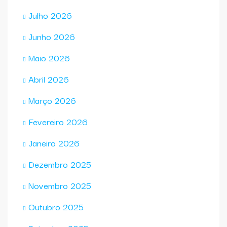
Julho 2026
Junho 2026
Maio 2026
Abril 2026
Março 2026
Fevereiro 2026
Janeiro 2026
Dezembro 2025
Novembro 2025
Outubro 2025