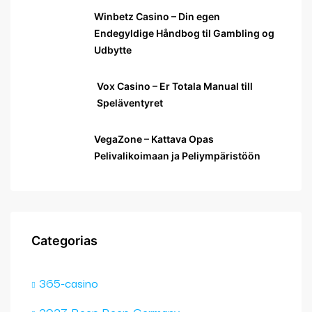
Winbetz Casino – Din egen
Endegyldige Håndbog til Gambling og
Udbytte
Vox Casino – Er Totala Manual till
Speläventyret
VegaZone – Kattava Opas
Pelivalikoimaan ja Peliympäristöön
Categorias
365-casino
3937-Beep Beep Germany