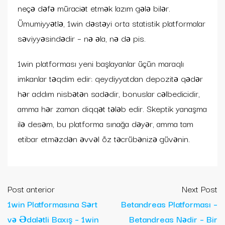
neçə dəfə müraciət etmək lazım gələ bilər.
Ümumiyyətlə, 1win dəstəyi orta statistik platformalar
səviyyəsindədir – nə əla, nə də pis.
1win platforması yeni başlayanlar üçün maraqlı
imkanlar təqdim edir: qeydiyyatdan depozitə qədər
hər addım nisbətən sadədir, bonuslar cəlbedicidir,
amma hər zaman diqqət tələb edir. Skeptik yanaşma
ilə desəm, bu platforma sınağa dəyər, amma tam
etibar etməzdən əvvəl öz təcrübənizə güvənin.
Post anterior
Next Post
1win Platformasına Sərt
Betandreas Platforması –
və Ədalətli Baxış – 1win
Betandreas Nədir – Bir