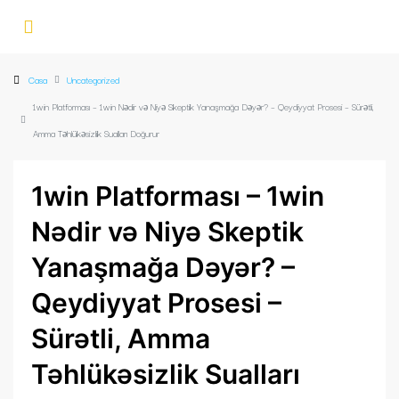
Casa
Uncategorized
1win Platforması – 1win Nədir və Niyə Skeptik Yanaşmağa Dəyər? – Qeydiyyat Prosesi – Sürətli,
Amma Təhlükəsizlik Sualları Doğurur
1win Platforması – 1win
Nədir və Niyə Skeptik
Yanaşmağa Dəyər? –
Qeydiyyat Prosesi –
Sürətli, Amma
Təhlükəsizlik Sualları