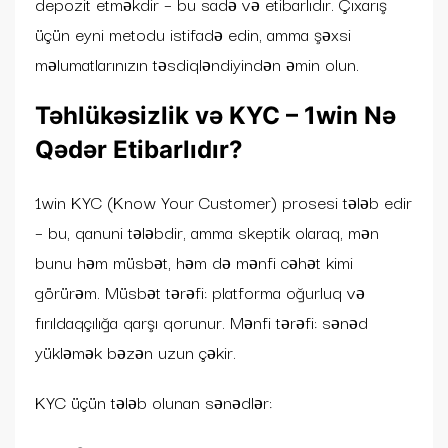
depozit etməkdir – bu sadə və etibarlıdır. Çıxarış
üçün eyni metodu istifadə edin, amma şəxsi
məlumatlarınızın təsdiqləndiyindən əmin olun.
Təhlükəsizlik və KYC – 1win Nə
Qədər Etibarlıdır?
1win KYC (Know Your Customer) prosesi tələb edir
– bu, qanuni tələbdir, amma skeptik olaraq, mən
bunu həm müsbət, həm də mənfi cəhət kimi
görürəm. Müsbət tərəfi: platforma oğurluq və
fırıldaqçılığa qarşı qorunur. Mənfi tərəfi: sənəd
yükləmək bəzən uzun çəkir.
KYC üçün tələb olunan sənədlər: