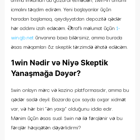
icmalını təqdim edirəm. Yeni başlayanlar üçün
haradan başlamaq, qeydiyyatdan depozitə qədər
hər addımı izah edəcəm. Ətraflı məlumat üçün
1-
win.gb.net
ünvanına baxa bilərsiniz, amma burada
əsas məqamları öz skeptik tərzimdə əhatə edəcəm.
1win Nədir və Niyə Skeptik
Yanaşmağa Dəyər?
1win onlayn mərc və kazino platformasıdır, amma bu
qədər sadə deyil. Bazarda çox sayda oxşar xidmət
var, və hər biri “ən yaxşı” olduğunu iddia edir.
Mənim üçün əsas sual: 1win nə ilə fərqlənir və bu
fərqlər həqiqətən dəyərlidirmi?