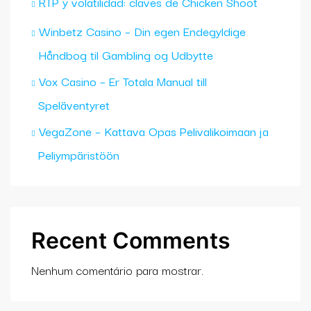
RTP y volatilidad: claves de Chicken Shoot
Winbetz Casino – Din egen Endegyldige
Håndbog til Gambling og Udbytte
Vox Casino – Er Totala Manual till
Speläventyret
VegaZone – Kattava Opas Pelivalikoimaan ja
Peliympäristöön
Recent Comments
Nenhum comentário para mostrar.