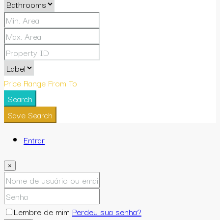
Price Range
From
To
Search
Save Search
Entrar
×
Lembre de mim
Perdeu sua senha?