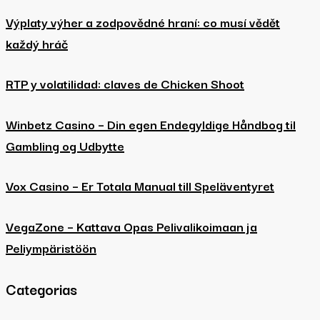
Výplaty výher a zodpovědné hraní: co musí vědět
každý hráč
RTP y volatilidad: claves de Chicken Shoot
Winbetz Casino – Din egen Endegyldige Håndbog til
Gambling og Udbytte
Vox Casino – Er Totala Manual till Speläventyret
VegaZone – Kattava Opas Pelivalikoimaan ja
Peliympäristöön
Categorias