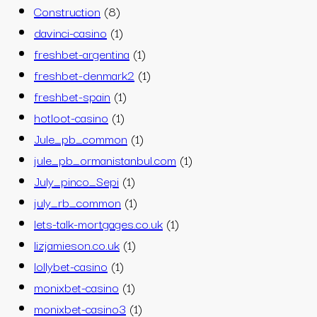
Construction
(8)
davinci-casino
(1)
freshbet-argentina
(1)
freshbet-denmark2
(1)
freshbet-spain
(1)
hotloot-casino
(1)
Jule_pb_common
(1)
jule_pb_ormanistanbul.com
(1)
July_pinco_Sepi
(1)
july_rb_common
(1)
lets-talk-mortgages.co.uk
(1)
lizjamieson.co.uk
(1)
lollybet-casino
(1)
monixbet-casino
(1)
monixbet-casino3
(1)