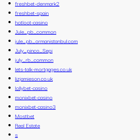
freshbet-denmark2
freshbet-spain
hotloot-casino
Jule_pb_common
jule_pb_ormanistanbul.com
July_pinco_Sepi
july_rb_common
lets-talk-mortgages.co.uk
lizjamieson.co.uk
lollybet-casino
monixbet-casino
monixbet-casino3
Mostbet
Real Estate
s