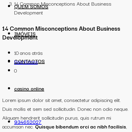
14 Common Misconceptions About Business
QUEM SOMOS
Development
14 Common Misconceptions About Business
IMÓVEIS
Development
10 anos atrás
CONTACTOS
Real Estate
0
casino online
Lorem ipsum dolor sit amet, consectetur adipiscing elit.
Duis mollis et sem sed sollicitudin. Donec non odio neque.
Aliquam hendrerit sollicitudin purus, quis rutrum mi
934652027
accumsan nec.
Quisque bibendum orci ac nibh facilisis
,