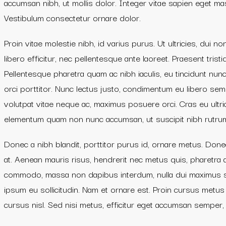
accumsan nibh, ut mollis dolor. Integer vitae sapien eget mas
Vestibulum consectetur ornare dolor.
Proin vitae molestie nibh, id varius purus. Ut ultricies, dui
libero efficitur, nec pellentesque ante laoreet. Praesent tri
Pellentesque pharetra quam ac nibh iaculis, eu tincidunt nunc
orci porttitor. Nunc lectus justo, condimentum eu libero semp
volutpat vitae neque ac, maximus posuere orci. Cras eu ultric
elementum quam non nunc accumsan, ut suscipit nibh rutrum.
Donec a nibh blandit, porttitor purus id, ornare metus. Do
at. Aenean mauris risus, hendrerit nec metus quis, pharetra
commodo, massa non dapibus interdum, nulla dui maximus sapi
ipsum eu sollicitudin. Nam et ornare est. Proin cursus metu
cursus nisl. Sed nisi metus, efficitur eget accumsan semper,