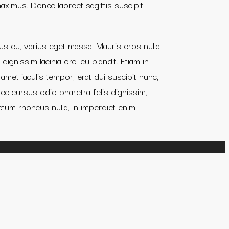
ximus. Donec laoreet sagittis suscipit.
s eu, varius eget massa. Mauris eros nulla,
dignissim lacinia orci eu blandit. Etiam in
 amet iaculis tempor, erat dui suscipit nunc,
c cursus odio pharetra felis dignissim,
ictum rhoncus nulla, in imperdiet enim
 on gamstop
best eu online casinos
gambling