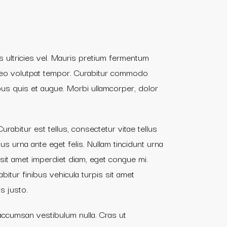
pis ultricies vel. Mauris pretium fermentum
m leo volutpat tempor. Curabitur commodo
us quis et augue. Morbi ullamcorper, dolor
rabitur est tellus, consectetur vitae tellus
ius urna ante eget felis. Nullam tincidunt urna
 sit amet imperdiet diam, eget congue mi.
bitur finibus vehicula turpis sit amet
s justo.
accumsan vestibulum nulla. Cras ut