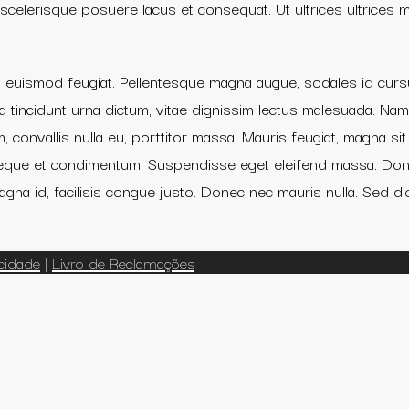
celerisque posuere lacus et consequat. Ut ultrices ultrices ma
t euismod feugiat. Pellentesque magna augue, sodales id cursu
gna tincidunt urna dictum, vitae dignissim lectus malesuada. Nam 
m, convallis nulla eu, porttitor massa. Mauris feugiat, magna sit
 neque et condimentum. Suspendisse eget eleifend massa. Done
agna id, facilisis congue justo. Donec nec mauris nulla. Sed d
acidade
|
Livro de Reclamações
id verification withdrawal casino uk
independent casinos not